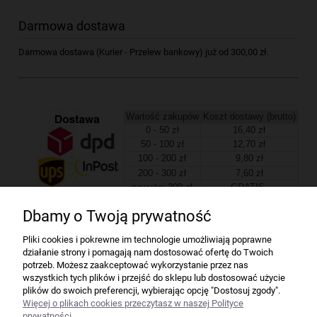
Darmowa dostawa
Darmowa dostawa (Kurier - Przelew bankowy) już od 300,00 zł.
Wartość zakupów
Koszt dostawy (brutto)
0 - 50 zł
16,40 zł
50 - 100 zł
12,70 zł
100 - 200 zł
9,80 zł
200 - 300 zł
7,60 zł
powyżej 300 zł
GRATIS
Dbamy o Twoją prywatność
Firma
Pliki cookies i pokrewne im technologie umożliwiają poprawne
działanie strony i pomagają nam dostosować ofertę do Twoich
Bindownice wg producentów
potrzeb. Możesz zaakceptować wykorzystanie przez nas
wszystkich tych plików i przejść do sklepu lub dostosować użycie
plików do swoich preferencji, wybierając opcję "Dostosuj zgody".
Niszczarki wg producentów
Więcej o plikach cookies przeczytasz w naszej Polityce
prywatności.