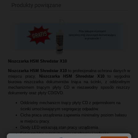
Produkty powiązane
Niszczarka HSM Shredstar X10
Niszczarka HSM Shredstar X10
to profesjonalna ochrona danych w
miejscu pracy.
Niszczarka HSM Shredstar X10
to wygodna
biurowa niszczarka dokumentów tnąca na ścinki, z oddzielnym
mechanizmem tnącym płyty CD w niezawodny sposób niszczy
dokumenty oraz płyty CD/DVD.
Oddzielny mechanizm tnący płyty CD z pojemnikiem na
ścinki umożliwiającym segregację odpadów.
Cicha praca urządzenia zapewnia minimalny poziom hałasu
w miejscu pracy.
Diody LED wskazują stan pracy urządzenia.
Fotokomórka automatycznie uruchamia i wyłącza