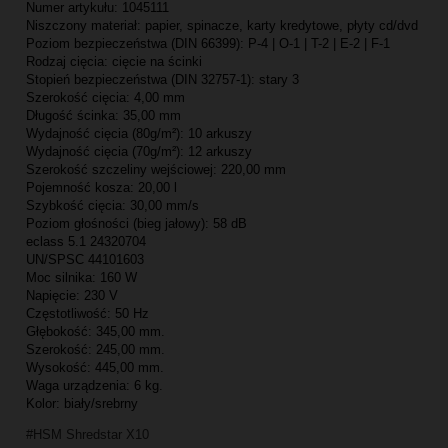
Numer artykułu: 1045111
Niszczony materiał: papier, spinacze, karty kredytowe, płyty cd/dvd
Poziom bezpieczeństwa (DIN 66399): P-4 | O-1 | T-2 | E-2 | F-1
Rodzaj cięcia: cięcie na ścinki
Stopień bezpieczeństwa (DIN 32757-1): stary 3
Szerokość cięcia: 4,00 mm
Długość ścinka: 35,00 mm
Wydajność cięcia (80g/m²): 10 arkuszy
Wydajność cięcia (70g/m²): 12 arkuszy
Szerokość szczeliny wejściowej: 220,00 mm
Pojemność kosza: 20,00 l
Szybkość cięcia: 30,00 mm/s
Poziom głośności (bieg jałowy): 58 dB
eclass 5.1 24320704
UN/SPSC 44101603
Moc silnika: 160 W
Napięcie: 230 V
Częstotliwość: 50 Hz
Głębokość: 345,00 mm.
Szerokość: 245,00 mm.
Wysokość: 445,00 mm.
Waga urządzenia: 6 kg.
Kolor: biały/srebrny
#HSM Shredstar X10