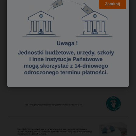
urządzenie.
Zamknij
Wskaźnik poziomu napełnienia kosza dzięki okienku
inspekcyjnemu w pojemniku na ścinki.
Bezproblemowe opróżnianie pojemnika na ścinki po zdjęciu
górnej części obudowy.