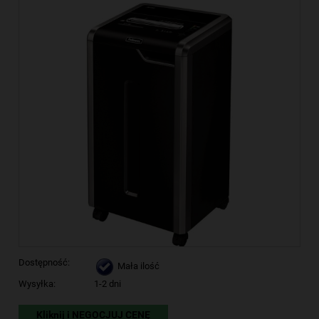
Dostępność:
Mała ilość
Wysyłka:
1-2 dni
Kliknij i NEGOCJUJ CENĘ