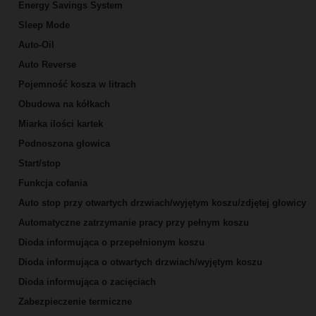
Energy Savings System
Sleep Mode
Auto-Oil
Auto Reverse
Pojemność kosza w litrach
Obudowa na kółkach
Miarka ilości kartek
Podnoszona głowica
Start/stop
Funkcja cofania
Auto stop przy otwartych drzwiach/wyjętym koszu/zdjętej głowicy
Automatyczne zatrzymanie pracy przy pełnym koszu
Dioda informująca o przepełnionym koszu
Dioda informująca o otwartych drzwiach/wyjętym koszu
Dioda informująca o zacięciach
Zabezpieczenie termiczne