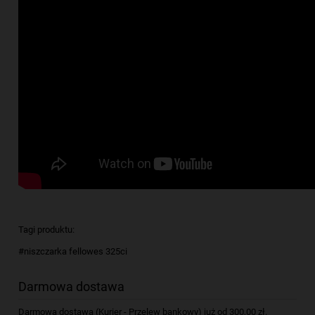
Tagi produktu:
#niszczarka fellowes 325ci
Darmowa dostawa
Darmowa dostawa (Kurier - Przelew bankowy) już od 300,00 zł.