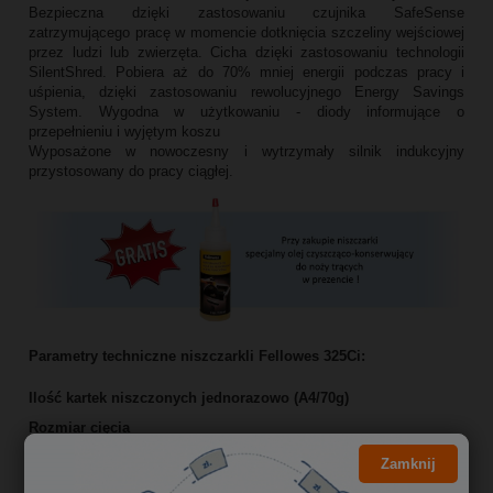
Bezpieczna dzięki zastosowaniu czujnika SafeSense
zatrzymującego pracę w momencie dotknięcia szczeliny wejściowej
przez ludzi lub zwierzęta. Cicha dzięki zastosowaniu technologii
SilentShred.
Pobiera aż do 70% mniej energii podczas pracy i
uśpienia, dzięki zastosowaniu rewolucyjnego Energy Savings
System. Wygodna w użytkowaniu - diody informujące o
przepełnieniu i wyjętym koszu
Wyposażone w nowoczesny i wytrzymały silnik indukcyjny
przystosowany do pracy ciągłej.
Parametry techniczne niszczarkli Fellowes 325Ci:
Ilość kartek niszczonych jednorazowo (A4/70g)
Rozmiar cięcia
Poziom bezpieczeństwa DIN dokumenty
Zamknij
Poziom bezpieczeństwa DIN karty