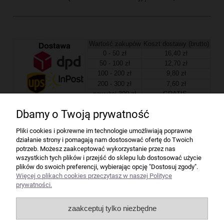
Wartość zakupów
Koszt dostawy (brutto)
0 - 50 zł
16,40 zł
50 - 100 zł
12,70 zł
100 - 200 zł
9,80 zł
200 - 300 zł
7,60 zł
powyżej 300 zł
GRATIS
Dbamy o Twoją prywatność
Firma
Pliki cookies i pokrewne im technologie umożliwiają poprawne
działanie strony i pomagają nam dostosować ofertę do Twoich
Bindownice wg producentów
potrzeb. Możesz zaakceptować wykorzystanie przez nas
wszystkich tych plików i przejść do sklepu lub dostosować użycie
plików do swoich preferencji, wybierając opcję "Dostosuj zgody".
Niszczarki wg producentów
Więcej o plikach cookies przeczytasz w naszej Polityce
prywatności.
Laminatory wg producentów
zaakceptuj tylko niezbędne
Liczarki pieniędzy