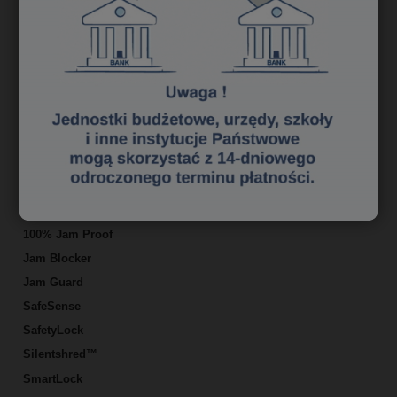
Poziom bezpieczeństwa DIN płyty
Szerokość szczeliny wejściowej w mm
Średnia prędkość niszczenia w metrach/min
Cykl pracy w minutach
Niszczy zszywki
Niszczy małe spinacze biurowe
Niszczy karty kredytowe
Niszczy płyty CD/DVD
Osobne noże/szczelina w głowicy do niszczenia płyt
100% Jam Proof
Jam Blocker
Jam Guard
SafeSense
SafetyLock
Silentshred™
SmartLock