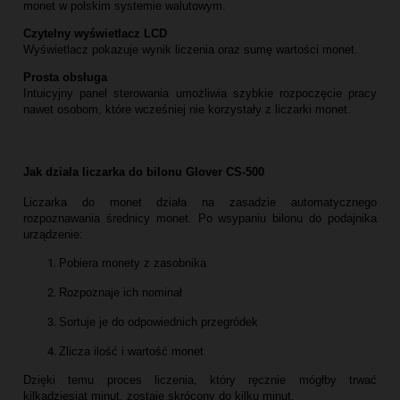
monet w polskim systemie walutowym.
Czytelny wyświetlacz LCD
Wyświetlacz pokazuje wynik liczenia oraz sumę wartości monet.
Prosta obsługa
Intuicyjny panel sterowania umożliwia szybkie rozpoczęcie pracy
nawet osobom, które wcześniej nie korzystały z liczarki monet.
Jak działa liczarka do bilonu Glover CS-500
Liczarka do monet działa na zasadzie automatycznego
rozpoznawania średnicy monet. Po wsypaniu bilonu do podajnika
urządzenie:
Pobiera monety z zasobnika
Rozpoznaje ich nominał
Sortuje je do odpowiednich przegródek
Zlicza ilość i wartość monet
Dzięki temu proces liczenia, który ręcznie mógłby trwać
kilkadziesiąt minut, zostaje skrócony do kilku minut.