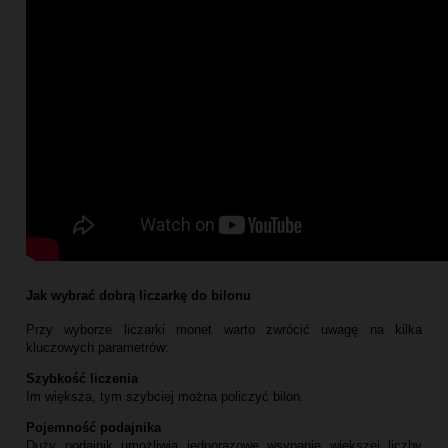
Jak wybrać dobrą liczarkę do bilonu
Przy wyborze liczarki monet warto zwrócić uwagę na kilka
kluczowych parametrów:
Szybkość liczenia
Im większa, tym szybciej można policzyć bilon.
Pojemność podajnika
Duży podajnik umożliwia jednorazowe wsypanie większej liczby