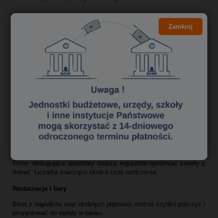
Zamknij
Zastosowanie sortera monet w firmie
Sorter monet
Glover CS‑500
sprawdza się w wielu branżach.
Sklepy i supermarkety
Codzienne rozliczanie kas generuje duże ilości bilonu.
Automatyczna liczarka pozwala szybko przygotować raport kasowy.
Stacje paliw
Duża liczba transakcji gotówkowych powoduje, że bilon szybko się
kumuluje. Sorter monet przyspiesza jego liczenie i segregację.
Automaty vendingowe
Firmy obsługujące automaty muszą regularnie opróżniać kasety z
monet. Liczarka znacząco skraca czas rozliczenia.
Restauracje i bary
Bilon z napiwków oraz drobnych płatności można szybko policzyć i
przygotować do wpłaty w banku.