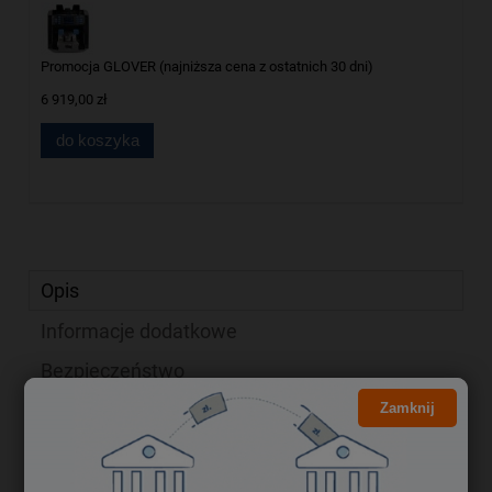
Promocja GLOVER (najniższa cena z ostatnich 30 dni)
6 919,00 zł
do koszyka
Opis
Informacje dodatkowe
Bezpieczeństwo
Produkty powiązane
Zamknij