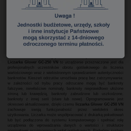
Liczarka Glover GC-250 VN
LICZARKA POSIADA FUNKCJĘ LICZENIA WARTOŚCIOWEGO -
LICZY POMIESZANE BANKNOTY RÓŻNYCH NOMINAŁÓW
Liczarka Glover GC-250 VN
to sprawdzona liczarka wartościowa 2-
kieszeniowa, z której jedna jest kieszenią roboczą, a druga
kieszenią przeznaczoną dla banknotów odrzuconych.
Liczarka
Glover GC-250 VN
obsługuje do 26 walut w tym standardowo PLN.
Liczarka Glover GC-250 VN
to urządzenie przeznaczone jest dla
profesjonalnych uczestników obrotu gotówkowego do liczenia
wartościowego wraz z wielostronnym sprawdzaniem autentyczności
banknotów. Kieszeń odrzutów umożliwia pracę bez zatrzymywania:
w zależności od trybu pracy odrzucane mogą być banknoty
fałszywe, niewłaściwe nominały, banknoty nieprawidłowo ułożone
stroną lub krawędzią, banknoty zabrudzone lub uszkodzone,
banknoty z innej serii (stare lub nowe). Oprogramowanie jest
okresowo aktualizowane, dzięki czemu
liczarka Glover GC-250 VN
zachowuje swoją funkcjonalność przez wieloletni okres
użytkowania. Liczarka może współpracować z drukarką pokwitowań
lub być podłączona do systemu komputerowego i spełniać rolę
urządzenia do wprowadzania danych o wartości i strukturze
nominałowej przyjmowanych wpłat gotówkowych. Podwójny system