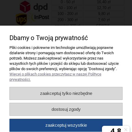
0 - 50 zł
16,40 zł
50 - 100 zł
12,70 zł
100 - 200 zł
9,80 zł
200 - 300 zł
7,60 zł
powyżej 300 zł
GRATIS
Dbamy o Twoją prywatność
Firma
Pliki cookies i pokrewne im technologie umożliwiają poprawne
działanie strony i pomagają nam dostosować ofertę do Twoich
Bindownice wg producentów
potrzeb. Możesz zaakceptować wykorzystanie przez nas
wszystkich tych plików i przejść do sklepu lub dostosować użycie
plików do swoich preferencji, wybierając opcję "Dostosuj zgody".
Niszczarki wg producentów
Więcej o plikach cookies przeczytasz w naszej Polityce
prywatności.
Laminatory wg producentów
zaakceptuj tylko niezbędne
Liczarki pieniędzy
dostosuj zgody
Strefy producentów
zaakceptuj wszystkie