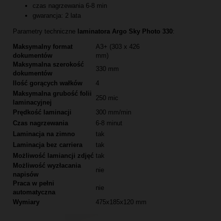
czas nagrzewania 6-8 min
gwarancja: 2 lata
Parametry techniczne
laminatora Argo Sky Photo 330
:
Maksymalny format
A3+ (303 x 426
dokumentów
mm)
Maksymalna szerokość
330 mm
dokumentów
Ilość gorących wałków
4
Maksymalna grubość folii
250 mic
laminacyjnej
Prędkość laminacji
300 mm/min
Czas nagrzewania
6-8 minut
Laminacja na zimno
tak
Laminacja bez carriera
tak
Możliwość lamiancji zdjęć
tak
Możliwość wyzłacania
nie
napisów
Praca w pełni
nie
automatyczna
Wymiary
475x185x120 mm