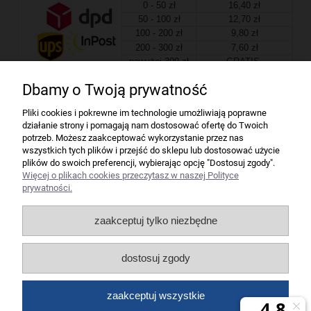
0 - 50 zł
16,40 zł
50 - 100 zł
12,70 zł
100 - 200 zł
9,80 zł
200 - 300 zł
7,60 zł
powyżej 300 zł
GRATIS
Dbamy o Twoją prywatność
Firma
Pliki cookies i pokrewne im technologie umożliwiają poprawne
działanie strony i pomagają nam dostosować ofertę do Twoich
Bindownice wg producentów
potrzeb. Możesz zaakceptować wykorzystanie przez nas
wszystkich tych plików i przejść do sklepu lub dostosować użycie
plików do swoich preferencji, wybierając opcję "Dostosuj zgody".
Niszczarki wg producentów
Więcej o plikach cookies przeczytasz w naszej Polityce
prywatności.
Laminatory wg producentów
zaakceptuj tylko niezbędne
Liczarki pieniędzy
dostosuj zgody
Strefy producentów
zaakceptuj wszystkie