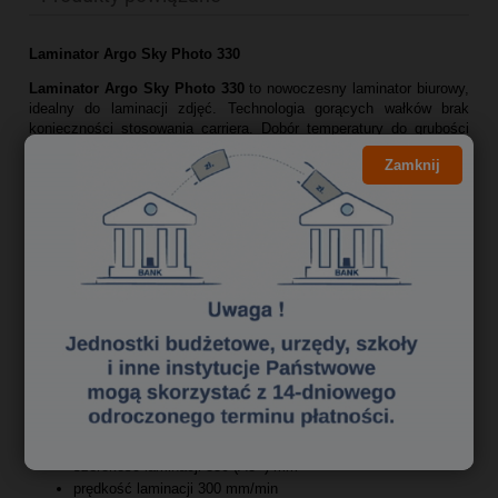
Laminator Argo Sky Photo 330
Laminator Argo Sky Photo 330
to nowoczesny laminator biurowy,
idealny do laminacji zdjęć. Technologia gorących wałków brak
konieczności stosowania carriera. Dobór temperatury do grubości
folii laminacyjnej. Dioda sygnalizująca osiągnięcie temperatury
Zamknij
roboczej. Laminacja na gorąco lub na zimno. Funkcja cofania
umożliwiająca wycofanie źle włożonej folii. Maksymalna grubość
folii 250 mic. Maksymalna szerokość laminowania 330 mm.
laminatory idealne do laminacji zdjęć
funkcjonalny panel sterowania
dobór temperatury do grubości folii laminacyjnej
laminacja na gorąco lub na zimno
funkcja cofania umożliwiająca wycofanie źle włożonej folii
dioda sygnalizująca osiągnięcie temperatury roboczej
grubość folii laminacyjnej 60-250 mic
maksymalna grubość laminowanego dokumentu 0,7 mm
technologia 4 gorących wałków – eliminuje stosowanie
carriera
szerokość laminacji 330 (A3+) mm
prędkość laminacji 300 mm/min