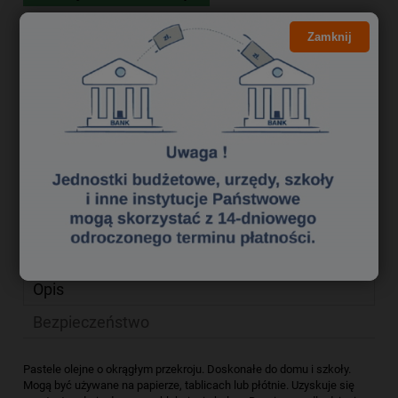
11,13 zł
Cena brutto:
Zamknij
9,05 zł
Cena netto:
do koszyka
szt.
dodaj do przechowalni
Producent:
zapytaj o produkt
Kod produktu:
krk0020059
poleć znajomemu
Opis
Bezpieczeństwo
Pastele olejne o okrągłym przekroju. Doskonałe do domu i szkoły.
Mogą być używane na papierze, tablicach lub płótnie. Uzyskuje się