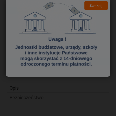
Kliknij i NEGOCJUJ CENĘ
Zamknij
120,50 zł
Cena brutto:
97,97 zł
Cena netto:
do koszyka
szt.
dodaj do przechowalni
Producent:
Koh i Noor
zapytaj o produkt
Kod produktu:
krk0670021
poleć znajomemu
Opis
Bezpieczeństwo