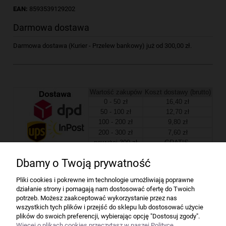
EAN:
8593539129202
Darmowa dostawa
Darmowa dostawa (Kurier - Przelew bankowy) już od 300,00 zł.
Wartość zakupów
Koszt dostawy (brutto)
0 - 50 zł
16,40 zł
50 - 100 zł
12,70 zł
100 - 200 zł
9,80 zł
200 - 300 zł
7,60 zł
powyżej 300 zł
GRATIS
Dbamy o Twoją prywatność
Firma
Pliki cookies i pokrewne im technologie umożliwiają poprawne
działanie strony i pomagają nam dostosować ofertę do Twoich
Bindownice wg producentów
potrzeb. Możesz zaakceptować wykorzystanie przez nas
wszystkich tych plików i przejść do sklepu lub dostosować użycie
plików do swoich preferencji, wybierając opcję "Dostosuj zgody".
Niszczarki wg producentów
Więcej o plikach cookies przeczytasz w naszej Polityce