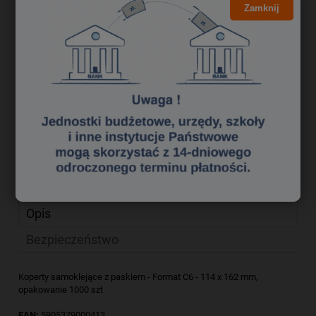
85,47 zł
Cena brutto:
Zamknij
69,49 zł
Cena netto:
do koszyka
szt.
dodaj do przechowalni
Producent:
NC Koperty
zapytaj o produkt
Kod produktu:
kpk0670070
poleć znajomemu
Opis
Bezpieczeństwo
Koperty samoklejące z paskiem - Format C6 - 114 x 162 mm,
opakowanie 1000 szt
EAN:
5905379000413