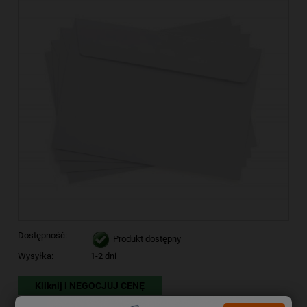
Dostępność:
Produkt dostępny
Wysyłka:
1-2 dni
Kliknij i NEGOCJUJ CENĘ