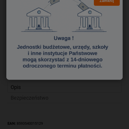
17,17 zł
Zamknij
Cena brutto:
13,96 zł
Cena netto:
do koszyka
szt.
dodaj do przechowalni
Producent:
Koh i Noor
zapytaj o produkt
Kod produktu:
fa 5390021
poleć znajomemu
Opis
Bezpieczeństwo
EAN:
8593540015129