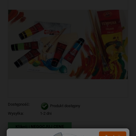
Dostępność:
Produkt dostępny
Wysyłka:
1-2 dni
Kliknij i NEGOCJUJ CENĘ