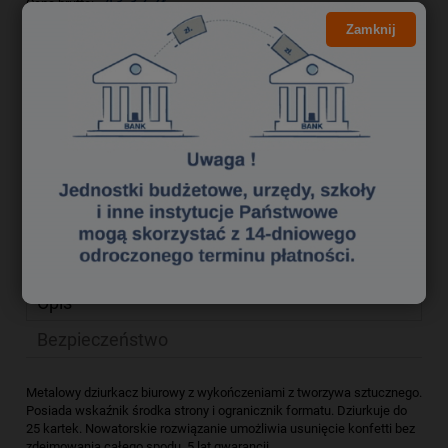
43,32 zł
Cena brutto:
Zamknij
35,22 zł
Cena netto:
do koszyka
szt.
dodaj do przechowalni
zapytaj o produkt
Producent:
poleć znajomemu
Kod produktu:
dzk2990258
Opis
Bezpieczeństwo
Metalowy dziurkacz biurowy z wykończeniami z tworzywa sztucznego.
Posiada wskaźnik środka strony i ogranicznik formatu. Dziurkuje do
25 kartek. Nowatorskie rozwiązanie umożliwia usunięcie konfetti bez
zdejmowania całego spodu. 5 lat gwarancji.