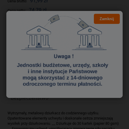
91,99 zł
Cena brutto:
74,79 zł
Cena netto:
Zamknij
do koszyka
szt.
dodaj do przechowalni
Producent:
zapytaj o produkt
Kod produktu:
dzk2690187
poleć znajomemu
Opis
Bezpieczeństwo
Wytrzymały, metalowy dziurkacz do codziennego użytku.
Opatentowane elementy uchwytu i doskonałe ostrza zmniejszają
wysiłek przy dziurkowaniu. __ Dziurkuje do 30 kartek (papier 80 gsm)
__ Ergonomiczny uchwyt, umożliwiający zmniejszenie siły nacisku