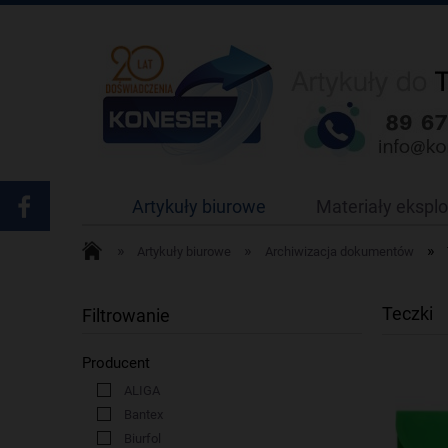
Artykuły biurowe
Materiały ekspl
»
»
»
Artykuły biurowe
Archiwizacja dokumentów
Teczki
Filtrowanie
Producent
ALIGA
Bantex
Biurfol