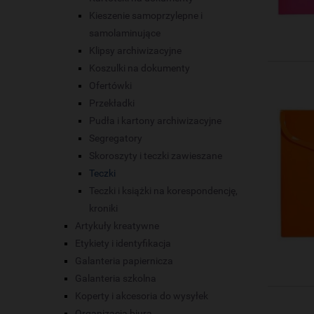
Kieszenie samoprzylepne i
samolaminujące
Klipsy archiwizacyjne
Koszulki na dokumenty
Ofertówki
Przekładki
Pudła i kartony archiwizacyjne
Segregatory
Skoroszyty i teczki zawieszane
Teczki
Teczki i książki na korespondencję,
kroniki
Artykuły kreatywne
Etykiety i identyfikacja
Galanteria papiernicza
Galanteria szkolna
Koperty i akcesoria do wysyłek
Organizacja biura