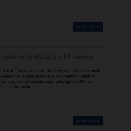
do koszyka
 dokumenty A5 satyna PP zielona
PP KOPERTA zielona BIURFOLPraktyczna teczka kopertowa
 do segregowania i przechowywania dokumentów, notatek w
zymalego tworzywa sztucznego - polipropylenu (PP), co
śc na uszkodzenia.
do koszyka