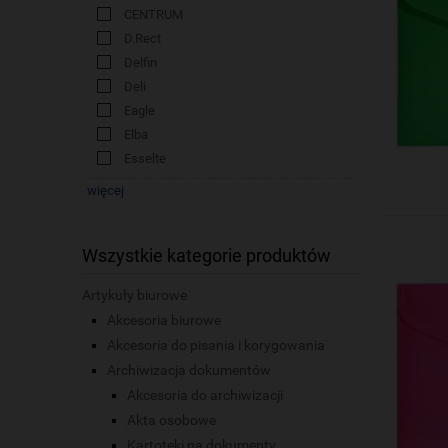
CENTRUM
D.Rect
Delfin
Deli
Eagle
Elba
Esselte
więcej
Wszystkie kategorie produktów
Artykuły biurowe
Akcesoria biurowe
Akcesoria do pisania i korygowania
Archiwizacja dokumentów
Akcesoria do archiwizacji
Akta osobowe
Kartoteki na dokumenty