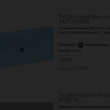
Teczka kopertowa na 
1477 GRAND
Teczka kopertowa na zatrzask DL nie
254×130 mm (do formatu DL) .__allmi
Dostępność:
Produkt dostępny
Wysyłka:
1-2 dni
1,89 zł
1,54 zł
Cena netto:
Teczka koperta A5 sa
BIURFOL
Wykonana z kolorowej transparentnej