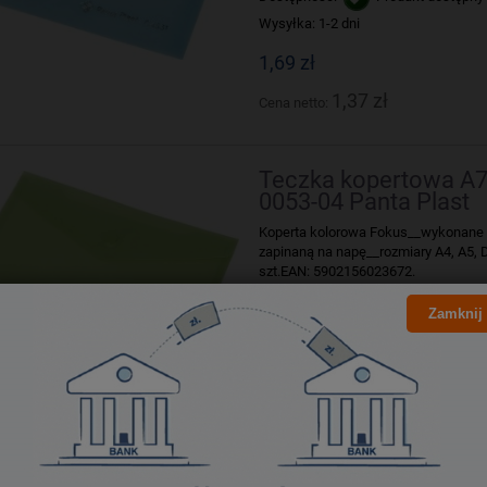
Wysyłka:
1-2 dni
1,69 zł
1,37 zł
Cena netto:
Teczka kopertowa A7 
0053-04 Panta Plast
Koperta kolorowa Fokus__wykonane 
zapinaną na napę__rozmiary A4, A5, 
szt.EAN: 5902156023672.
Zamknij
Dostępność:
Produkt dostępny
Wysyłka:
1-2 dni
1,69 zł
1,37 zł
Cena netto: