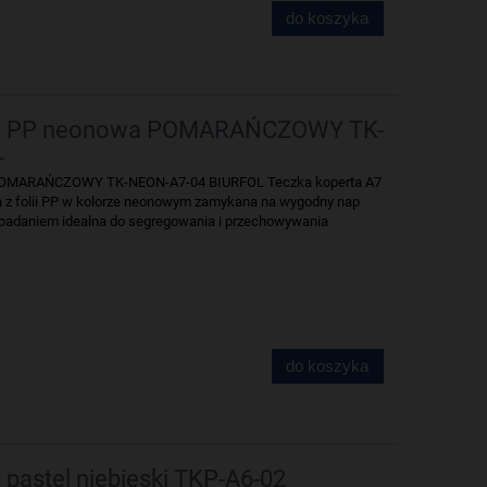
do koszyka
A7 PP neonowa POMARAŃCZOWY TK-
L
POMARAŃCZOWY TK-NEON-A7-04 BIURFOL Teczka koperta A7
 z folii PP w kolorze neonowym zamykana na wygodny nap
padaniem idealna do segregowania i przechowywania
do koszyka
pastel niebieski TKP-A6-02