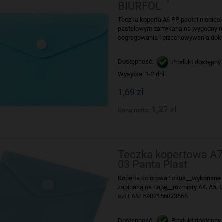
BIURFOL
Teczka koperta A6 PP pastel niebies
pastelowym zamykana na wygodny na
segregowania i przechowywania dokum
Dostępność:
Produkt dostępny
Wysyłka:
1-2 dni
1,69 zł
1,37 zł
Cena netto:
Teczka kopertowa A7 
03 Panta Plast
Koperta kolorowa Fokus__wykonane 
zapinaną na napę__rozmiary A4, A5, 
szt.EAN: 5902156023665.
Dostępność:
Produkt dostępny