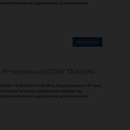
padaniem idealna do segregowania i przechowywania
do koszyka
A7 PP neonowa RÓŻOWY TK-NEON-
RÓŻOWY TK-NEON-A7-01 BIURFOL Teczka koperta A7 PP neon
 PP w kolorze neonowym zamykana na wygodny nap
padaniem idealna do segregowania i przechowywania