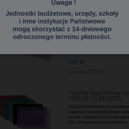
Teczka kopertowa A7
0053-13 Panta Plast
Koperta kolorowa Fokus__wykonane 
zapinaną na napę__rozmiary A4, A5, 
szt.EAN: 5902156023689.
Dostępność:
Produkt dostępny
Wysyłka:
1-2 dni
1,69 zł
1,37 zł
Cena netto:
Teczka kopertowa na
TKS-02-13 BIURFOL
TECZKA KOPERTOWA A5 na zatrzask 
kopertowa marki Biurfol idealnie sp
notatek w formacie A5.Zostala wyko
(PP), co zapewnia wysoką trwalośc i