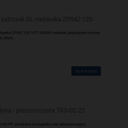
zatrzask DL niebieska ZP042 120-
bieska ZP042 120-1477 GRAND materiał: polipropylen rozmiar:
x_block,.
do koszyka
tyna - przezroczysta TKS-02-22
 folii PP; zamykana na wygodny nap zabezpieczający