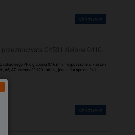
do koszyka
przezroczysta C4531 zielona 0410-
z kolorowego PP o grubości 0,16 mm__wyposażone w kieszeń
DL, A6, A7 pojemność 120 kartek__jednostka sprzedaży 1
do koszyka