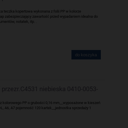
ka teczka kopertowa wykonana z folii PP w kolorze
p zabezpieczający zawartość przed wypadaniem idealna do
entów, notatek, itp. .
do koszyka
przezr.C4531 niebieska 0410-0053-
z kolorowego PP o grubości 0,16 mm__wyposażone w kieszeń
DL, A6, A7 pojemność 120 kartek__jednostka sprzedaży 1