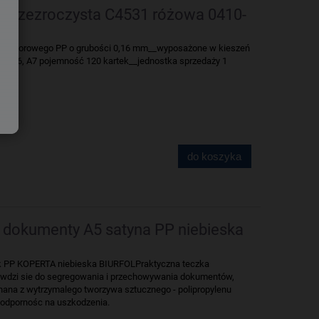
 przezroczysta C4531 różowa 0410-
z kolorowego PP o grubości 0,16 mm__wyposażone w kieszeń
DL, A6, A7 pojemność 120 kartek__jednostka sprzedaży 1
do koszyka
 dokumenty A5 satyna PP niebieska
PP KOPERTA niebieska BIURFOLPraktyczna teczka
rawdzi sie do segregowania i przechowywania dokumentów,
nana z wytrzymalego tworzywa sztucznego - polipropylenu
 odpornośc na uszkodzenia.