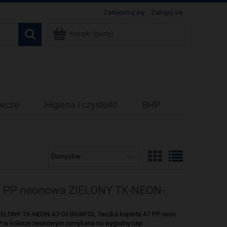
Zarejestruj się
Zaloguj się
Koszyk:
(pusty)
ywcze
Higiena i czystość
BHP
7 PP neonowa ZIELONY TK-NEON-
IELONY TK-NEON-A7-03 BIURFOL Teczka koperta A7 PP neon
 PP w kolorze neonowym zamykana na wygodny nap