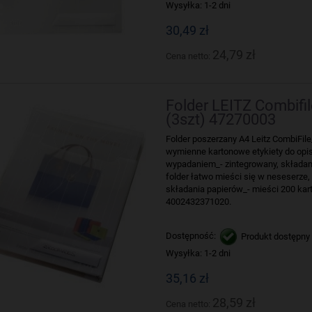
Wysyłka:
1-2 dni
30,49 zł
24,79 zł
Cena netto:
Folder LEITZ Combifil
(3szt) 47270003
Folder poszerzany A4 Leitz CombiFile
wymienne kartonowe etykiety do opi
wypadaniem_- zintegrowany, składany
folder łatwo mieści się w neseserze
składania papierów_- mieści 200 kar
4002432371020.
Dostępność:
Produkt dostępny
Wysyłka:
1-2 dni
35,16 zł
28,59 zł
Cena netto: