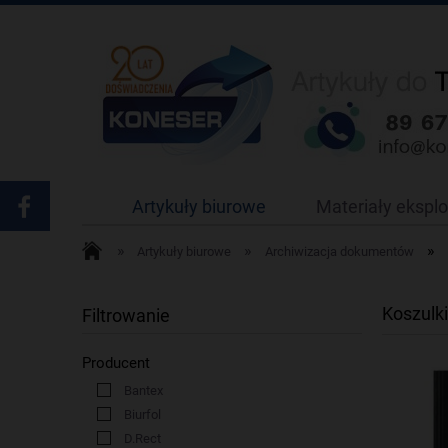
Artykuły biurowe
Materiały ekspl
»
»
»
Artykuły biurowe
Archiwizacja dokumentów
Koszulk
Filtrowanie
Producent
Bantex
Biurfol
D.Rect