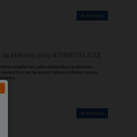
do koszyka
 na etykietę, żółty 47080019 LEITZ
 w domu wszędzie tam, gdzie zaprowadzą Cię obowiazki
mu wzornictwu i zachęcającym matowym kolorom możesz
ca pracy.
do koszyka