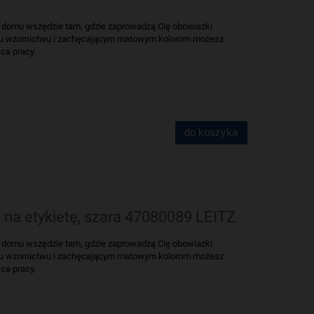
 w domu wszędzie tam, gdzie zaprowadzą Cię obowiazki
mu wzornictwu i zachęcającym matowym kolorom możesz
ca pracy.
do koszyka
 na etykietę, szara 47080089 LEITZ
 w domu wszędzie tam, gdzie zaprowadzą Cię obowiazki
mu wzornictwu i zachęcającym matowym kolorom możesz
ca pracy.