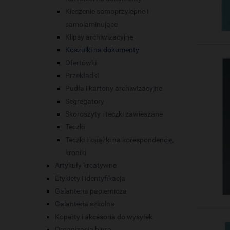
Kieszenie samoprzylepne i
samolaminujące
Klipsy archiwizacyjne
Koszulki na dokumenty
Ofertówki
Przekładki
Pudła i kartony archiwizacyjne
Segregatory
Skoroszyty i teczki zawieszane
Teczki
Teczki i książki na korespondencję,
kroniki
Artykuły kreatywne
Etykiety i identyfikacja
Galanteria papiernicza
Galanteria szkolna
Koperty i akcesoria do wysyłek
Organizacja biura