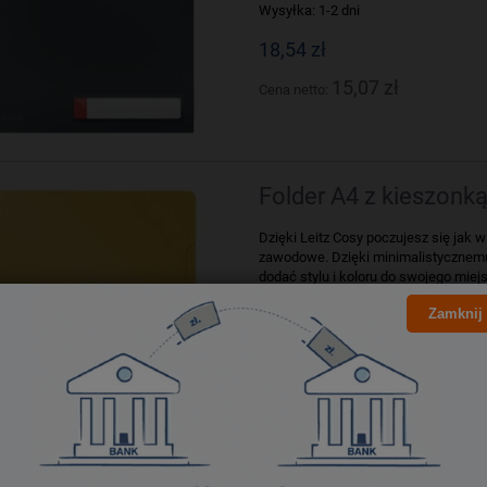
Wysyłka:
1-2 dni
18,54 zł
15,07 zł
Cena netto:
Folder A4 z kieszonką
Dzięki Leitz Cosy poczujesz się jak
zawodowe. Dzięki minimalistyczne
dodać stylu i koloru do swojego miejs
Zamknij
Dostępność:
Produkt dostępny
Wysyłka:
1-2 dni
18,54 zł
15,07 zł
Cena netto: