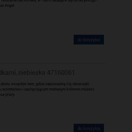
 neutralne dla klimatu, w 100% nadające się do recyklingu i
ue Angel.
do koszyka
ódkami, niebieska 47160061
 w domu wszędzie tam, gdzie zaprowadzą Cię obowiazki
mu wzornictwu i zachęcającym matowym kolorom możesz
ca pracy.
do koszyka