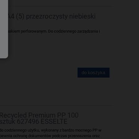
Z A4 (5) przezroczysty niebieski
ym paskiem perforowanym. Do codziennego zarządzania i
do koszyka
 Recycled Premium PP 100
sztuk 627496 ESSELTE
 do codziennego użytku, wykonany z bardzo mocnego PP w
apewnia ochronę dokumentów podczas przenoszenia oraz