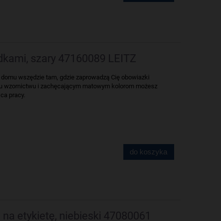
ódkami, szary 47160089 LEITZ
 w domu wszędzie tam, gdzie zaprowadzą Cię obowiazki
mu wzornictwu i zachęcającym matowym kolorom możesz
ca pracy.
do koszyka
 na etykietę, niebieski 47080061