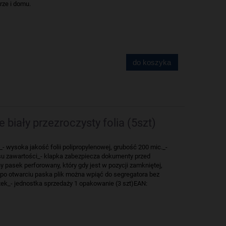
rze i domu.
do koszyka
 biały przezroczysty folia (5szt)
_- wysoka jakość folii polipropylenowej, grubość 200 mic._-
su zawartości_- klapka zabezpiecza dokumenty przed
 pasek perforowany, który gdy jest w pozycji zamkniętej,
, po otwarciu paska plik można wpiąć do segregatora bez
tek_- jednostka sprzedaży 1 opakowanie (3 szt)EAN: