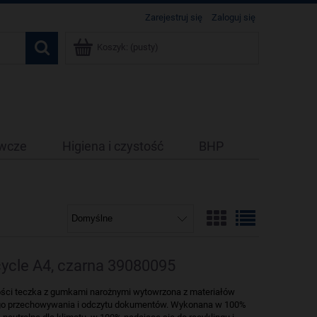
Zarejestruj się
Zaloguj się
Koszyk:
(pusty)
ywcze
Higiena i czystość
BHP
cycle A4, czarna 39080095
kości teczka z gumkami narożnymi wytowrzona z materiałów
ego przechowywania i odczytu dokumentów. Wykonana w 100%