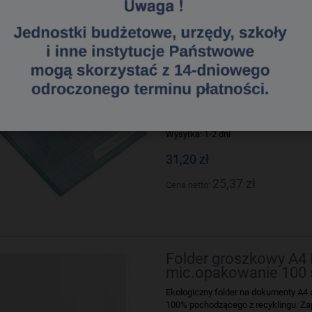
Folder CombiFile LEIT
472-60-035
Standardowy folder ze zintegorowan
prezentowania dokumnetów.
Dostępność:
Produkt dostępny
Wysyłka:
1-2 dni
31,20 zł
25,37 zł
Cena netto:
Folder groszkowy A4
mic.opakowanie 100 
Ekologiczny folder na dokumenty A4
100% pochodzącego z recyklingu. Z