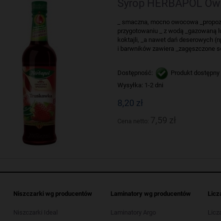
Syrop HERBAPOL Owo
_ smaczna, mocno owocowa _propozyc
przygotowaniu _ z wodą _gazowaną lu
koktajli, _a nawet dań deserowych (n
i barwników zawiera _zagęszczone 
Dostępność:
Produkt dostępny
Wysyłka:
1-2 dni
8,20 zł
7,59 zł
Cena netto:
Niszczarki wg producentów
Laminatory wg producentów
Licz
Niszczarki Ideal
Laminatory Argo
Licz