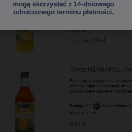
Dostępność:
Produkt dostępny
Wysyłka:
1-2 dni
8,20 zł
7,59 zł
Cena netto:
Syrop HERBAPOL Owo
Polecamy syropy jako dodatek do wody,
deserów. Tajemnica pysznego smaku 
doświadczeniu oraz starannie dobran
Dostępność:
Produkt dostępny
Wysyłka:
1-2 dni
8,20 zł