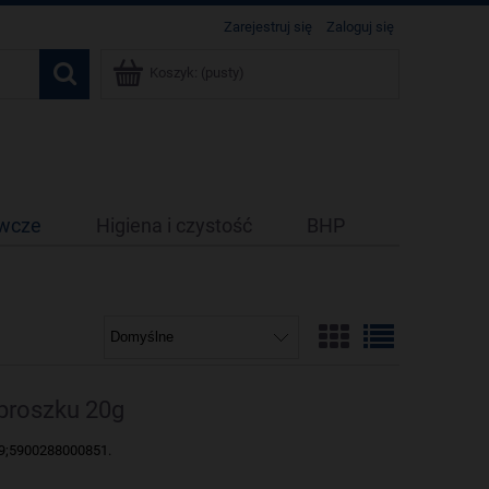
Zarejestruj się
Zaloguj się
Koszyk:
(pusty)
ywcze
Higiena i czystość
BHP
proszku 20g
9;5900288000851.