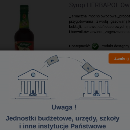
Syrop HERBAPOL Owo
_ smaczna, mocno owocowa _propozyc
przygotowaniu _ z wodą _gazowaną lu
koktajli, _a nawet dań deserowych (n
i barwników zawiera _zagęszczone
Dostępność:
Produkt dostępny
Wysyłka:
1-2 dni
Zamknij
8,20 zł
7,59 zł
Cena netto:
Syrop HERBAPOL Owo
Polecamy syropy jako dodatek do wody,
deserów. Tajemnica pysznego smaku 
doświadczeniu oraz starannie dobran