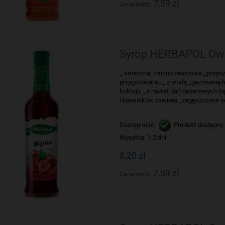
7,59 zł
Cena netto:
Syrop HERBAPOL Owo
_ smaczna, mocno owocowa _propozyc
przygotowaniu _ z wodą _gazowaną lu
koktajli, _a nawet dań deserowych (n
i barwników zawiera _zagęszczone 
Dostępność:
Produkt dostępny
Wysyłka:
1-2 dni
8,20 zł
7,59 zł
Cena netto: