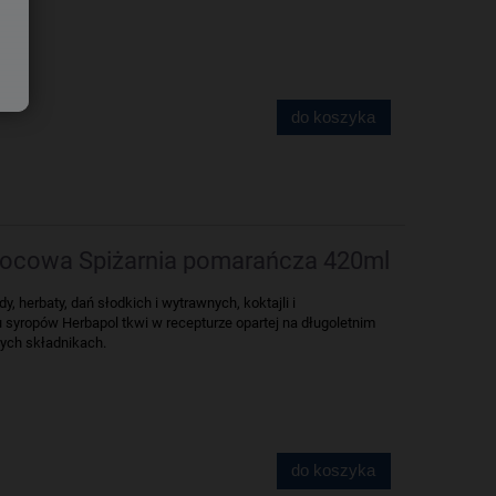
do koszyka
cowa Spiżarnia pomarańcza 420ml
 herbaty, dań słodkich i wytrawnych, koktajli i
syropów Herbapol tkwi w recepturze opartej na długoletnim
ych składnikach.
do koszyka