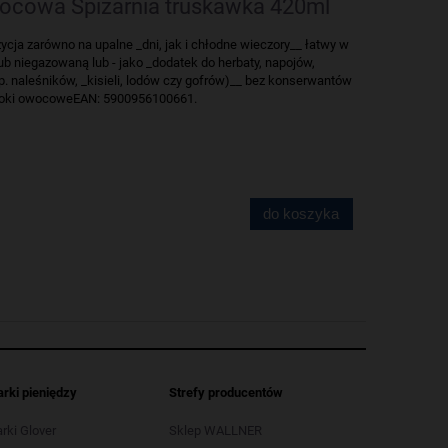
cowa Spiżarnia truskawka 420ml
ja zarówno na upalne _dni, jak i chłodne wieczory__ łatwy w
b niegazowaną lub - jako _dodatek do herbaty, napojów,
p. naleśników, _kisieli, lodów czy gofrów)__ bez konserwantów
soki owocoweEAN: 5900956100661.
do koszyka
arki pieniędzy
Strefy producentów
arki Glover
Sklep WALLNER