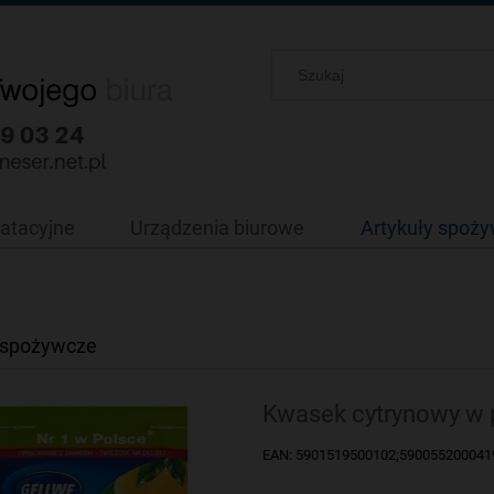
oatacyjne
Urządzenia biurowe
Artykuły spoż
 spożywcze
Kwasek cytrynowy w 
EAN: 5901519500102;590055200041