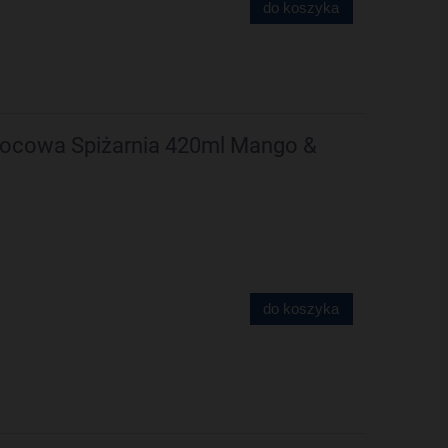
do koszyka
cowa Spiżarnia 420ml Mango &
do koszyka