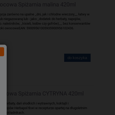
cowa Spiżarnia malina 420ml
ja zarówno na upalne _dni, jak i chłodne wieczory__ łatwy w
b niegazowaną lub - jako _dodatek do herbaty, napojów,
p. naleśników, _kisieli, lodów czy gofrów)__ bez konserwantów
 soki owocoweEAN: 59009561005935900956102436.
do koszyka
cowa Spiżarnia CYTRYNA 420ml
 herbaty, dań słodkich i wytrawnych, koktajli i
syropów Herbapol tkwi w recepturze opartej na długoletnim
ych składnikach.