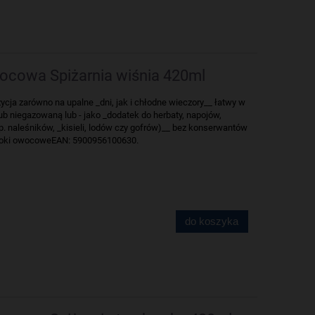
cowa Spiżarnia wiśnia 420ml
ja zarówno na upalne _dni, jak i chłodne wieczory__ łatwy w
b niegazowaną lub - jako _dodatek do herbaty, napojów,
p. naleśników, _kisieli, lodów czy gofrów)__ bez konserwantów
soki owocoweEAN: 5900956100630.
do koszyka