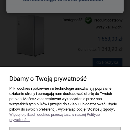
Glover ST-80L- Urządzenie do dezynfekcji i
sterylizacji dokumentów
Dostępność:
Produkt dostępny
Wysyłka:
1-2 dni
1 653,00 zł
1 343,90 zł
Cena netto:
do koszyka
Dbamy o Twoją prywatność
Firma
Pliki cookies i pokrewne im technologie umożliwiają poprawne
działanie strony i pomagają nam dostosować ofertę do Twoich
Bindownice wg producentów
potrzeb. Możesz zaakceptować wykorzystanie przez nas
wszystkich tych plików i przejść do sklepu lub dostosować użycie
plików do swoich preferencji, wybierając opcję "Dostosuj zgody".
Niszczarki wg producentów
Więcej o plikach cookies przeczytasz w naszej Polityce
prywatności.
Laminatory wg producentów