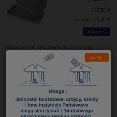
130,75 zł
106,30 zł
Cena netto:
do koszyka
Glover ST-60L- Urządzenie do dezynfekcji i
sterylizacji dokumentów
Zamknij
Dostępność:
Produkt dostępny
Wysyłka:
1-2 dni
1 383,00 zł
1 124,39 zł
Cena netto:
do koszyka