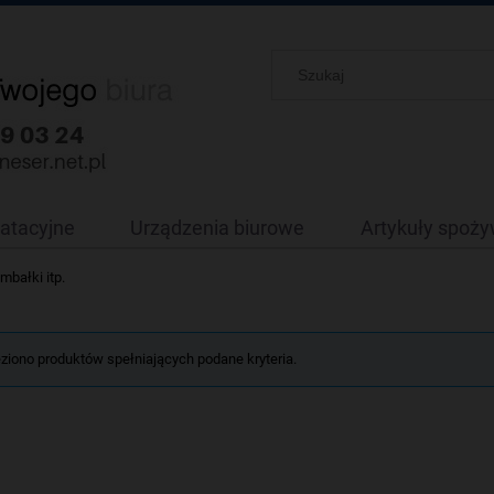
oatacyjne
Urządzenia biurowe
Artykuły spoż
ymbałki itp.
eziono produktów spełniających podane kryteria.