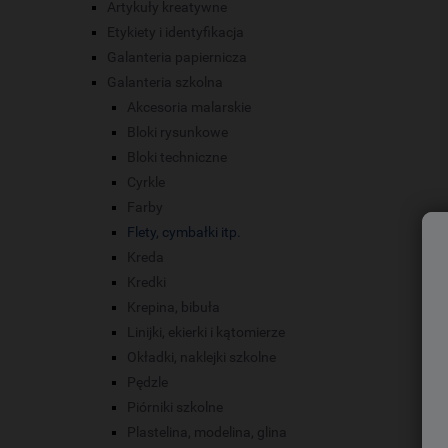
Artykuły kreatywne
Etykiety i identyfikacja
Galanteria papiernicza
Galanteria szkolna
Akcesoria malarskie
Bloki rysunkowe
Bloki techniczne
Cyrkle
Farby
Flety, cymbałki itp.
Kreda
Kredki
Krepina, bibuła
Linijki, ekierki i kątomierze
Okładki, naklejki szkolne
Pędzle
Piórniki szkolne
Plastelina, modelina, glina