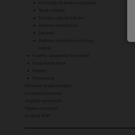
Przyrządy do liczenia i czytania
Teczki szkolne
Tornistry, plecaki szkolne
Zestawy artystyczne
Zabawki
Zestawy śniadaniowe, bidony,
kuferki
Koperty i akcesoria do wysyłek
Organizacja biura
Papiery
Prezentacja
Materiały eksploatacyjne
Urządzenia biurowe
Artykuły spożywcze
Higiena i czystość
Artykuły BHP