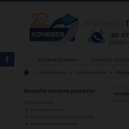
Artykuły biurowe
Materiały ekspl
»
»
»
Artykuły biurowe
Galanteria szkolna
Flety, c
Wszystkie kategorie produktów
Nie znal
Artykuły biurowe
Akcesoria biurowe
Akcesoria do pisania i korygowania
Archiwizacja dokumentów