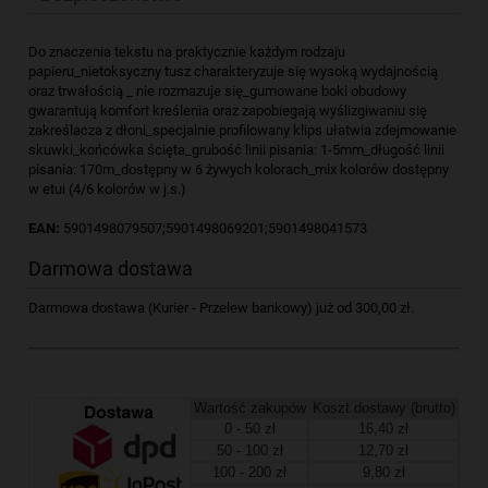
Do znaczenia tekstu na praktycznie każdym rodzaju
papieru_nietoksyczny tusz charakteryzuje się wysoką wydajnością
oraz trwałością _ nie rozmazuje się_gumowane boki obudowy
gwarantują komfort kreślenia oraz zapobiegają wyślizgiwaniu się
zakreślacza z dłoni_specjalnie profilowany klips ułatwia zdejmowanie
skuwki_końcówka ścięta_grubość linii pisania: 1-5mm_długość linii
pisania: 170m_dostępny w 6 żywych kolorach_mix kolorów dostępny
w etui (4/6 kolorów w j.s.)
EAN:
5901498079507;5901498069201;5901498041573
Darmowa dostawa
Darmowa dostawa (Kurier - Przelew bankowy) już od 300,00 zł.
Wartość zakupów
Koszt dostawy (brutto)
0 - 50 zł
16,40 zł
50 - 100 zł
12,70 zł
100 - 200 zł
9,80 zł