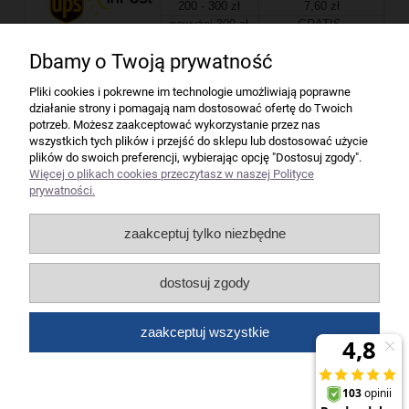
200 - 300 zł
7,60 zł
powyżej 300 zł
GRATIS
Dbamy o Twoją prywatność
Firma
Pliki cookies i pokrewne im technologie umożliwiają poprawne
działanie strony i pomagają nam dostosować ofertę do Twoich
Bindownice wg producentów
potrzeb. Możesz zaakceptować wykorzystanie przez nas
wszystkich tych plików i przejść do sklepu lub dostosować użycie
plików do swoich preferencji, wybierając opcję "Dostosuj zgody".
Niszczarki wg producentów
Więcej o plikach cookies przeczytasz w naszej Polityce
prywatności.
Laminatory wg producentów
zaakceptuj tylko niezbędne
Liczarki pieniędzy
dostosuj zgody
Strefy producentów
zaakceptuj wszystkie
Wszelkie prawa zastrzeżone dla artykuły biurowe Koneser.
pokaż pełną wersję strony