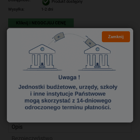
Produkt dostępny
Wysyłka:
1-2 dni
Kliknij i NEGOCJUJ CENĘ
2,35 zł
Cena brutto:
Zamknij
1,91 zł
Cena netto:
do koszyka
szt.
dodaj do przechowalni
Producent:
zapytaj o produkt
poleć znajomemu
Kod produktu:
zak0370279
Opis
Bezpieczeństwo