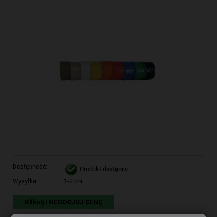
Dostępność:
Produkt dostępny
Wysyłka:
1-2 dni
Kliknij i NEGOCJUJ CENĘ