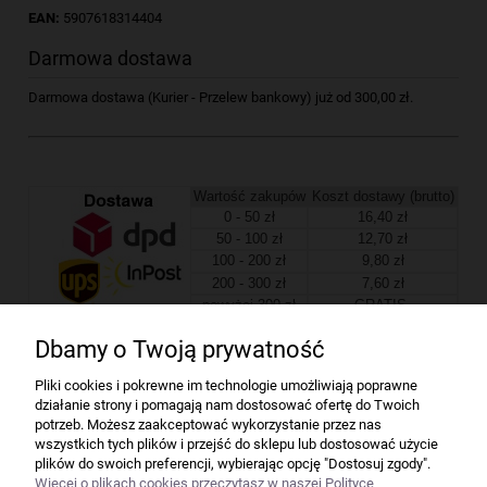
EAN:
5907618314404
Darmowa dostawa
Darmowa dostawa (Kurier - Przelew bankowy) już od 300,00 zł.
Wartość zakupów
Koszt dostawy (brutto)
0 - 50 zł
16,40 zł
50 - 100 zł
12,70 zł
100 - 200 zł
9,80 zł
200 - 300 zł
7,60 zł
powyżej 300 zł
GRATIS
Dbamy o Twoją prywatność
Firma
Pliki cookies i pokrewne im technologie umożliwiają poprawne
działanie strony i pomagają nam dostosować ofertę do Twoich
Bindownice wg producentów
potrzeb. Możesz zaakceptować wykorzystanie przez nas
wszystkich tych plików i przejść do sklepu lub dostosować użycie
plików do swoich preferencji, wybierając opcję "Dostosuj zgody".
Niszczarki wg producentów
Więcej o plikach cookies przeczytasz w naszej Polityce