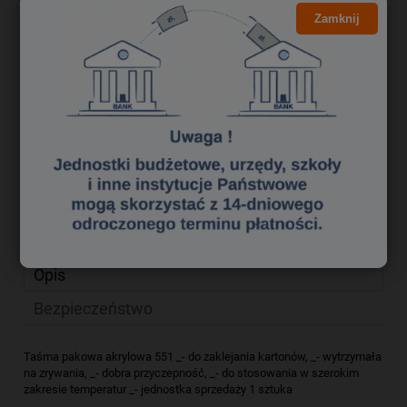
4,18 zł
Cena brutto:
Zamknij
3,40 zł
Cena netto:
do koszyka
szt.
dodaj do przechowalni
Producent:
SMART
zapytaj o produkt
Kod produktu:
tak0240075
poleć znajomemu
Opis
Bezpieczeństwo
Taśma pakowa akrylowa 551 _- do zaklejania kartonów, _- wytrzymała
na zrywania, _- dobra przyczepność, _- do stosowania w szerokim
zakresie temperatur _- jednostka sprzedaży 1 sztuka