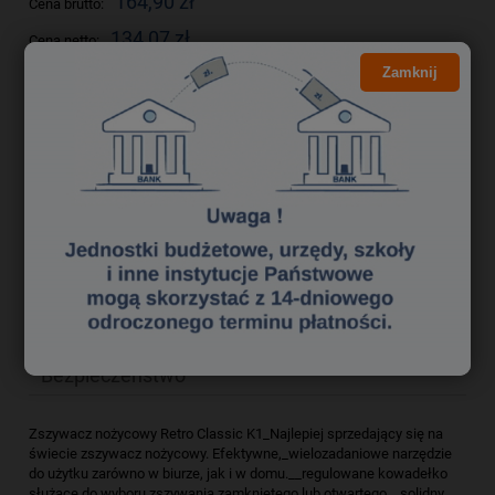
164,90 zł
Cena brutto:
134,07 zł
Cena netto:
Zamknij
do koszyka
szt.
dodaj do przechowalni
Producent:
zapytaj o produkt
Kod produktu:
zsk3750387
poleć znajomemu
Opis
Bezpieczeństwo
Zszywacz nożycowy Retro Classic K1_Najlepiej sprzedający się na
świecie zszywacz nożycowy. Efektywne,_wielozadaniowe narzędzie
do użytku zarówno w biurze, jak i w domu.__regulowane kowadełko
służące do wyboru zszywania zamkniętego lub otwartego__solidny,