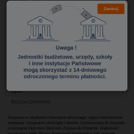
28,31 zł
Cena brutto:
Zamknij
23,02 zł
Cena netto:
do koszyka
szt.
dodaj do przechowalni
zapytaj o produkt
Producent:
poleć znajomemu
Kod produktu:
zs 5880258
Opis
Bezpieczeństwo
Zszywacz w obudowie z tworzywa sztucznego, części mechaniczne
metalowe. Zszywanie zamknięte i otwarte. Dostosowany do zszywek
o rozmiarze 24/6 mm i 26/6 mm. Zszywa do 25 kartek. Głębokość
wsuwania kartek: 55 mm. Pojemność magazynka: 100 zszywek.