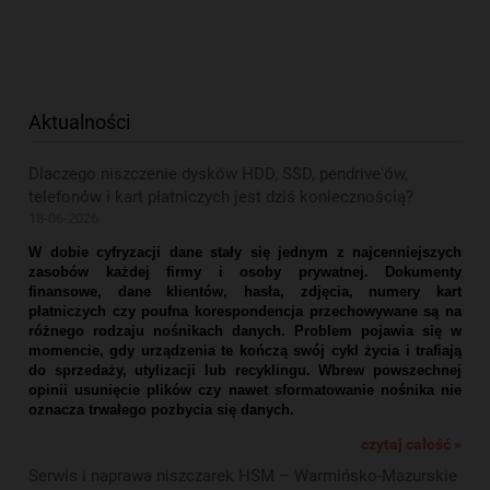
Aktualności
Dlaczego niszczenie dysków HDD, SSD, pendrive'ów,
telefonów i kart płatniczych jest dziś koniecznością?
18-06-2026
W dobie cyfryzacji dane stały się jednym z najcenniejszych
zasobów każdej firmy i osoby prywatnej. Dokumenty
finansowe, dane klientów, hasła, zdjęcia, numery kart
płatniczych czy poufna korespondencja przechowywane są na
różnego rodzaju nośnikach danych. Problem pojawia się w
momencie, gdy urządzenia te kończą swój cykl życia i trafiają
do sprzedaży, utylizacji lub recyklingu. Wbrew powszechnej
opinii usunięcie plików czy nawet sformatowanie nośnika nie
oznacza trwałego pozbycia się danych.
czytaj całość »
Serwis i naprawa niszczarek HSM – Warmińsko-Mazurskie