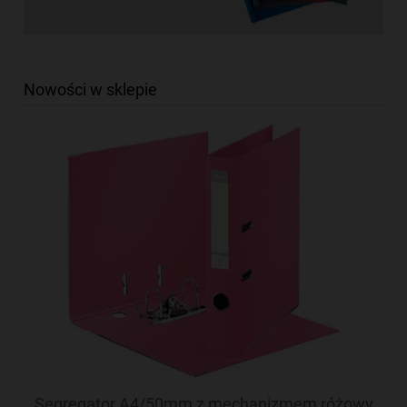
Nowości w sklepie
Segregator A4/50mm z mechanizmem różowy