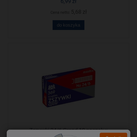
6,99 zł
5,68 zł
Cena netto:
do koszyka
Zszywki 24/6 Grand 10 paczek x
1000sztuk