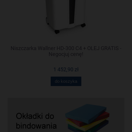
-
Niszczarka Wallner HD-300 C4 + OLEJ GRATIS -
N
Negocjuj cenę!
1 452,90 zł
do koszyka