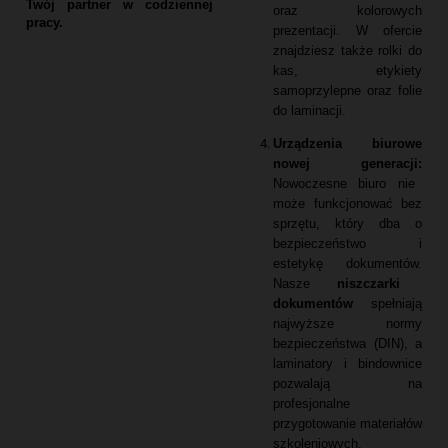
Twój partner w codziennej
oraz kolorowych
pracy.
prezentacji.
W ofercie
znajdziesz także rolki do
kas,
etykiety
samoprzylepne oraz folie
do laminacji.
Urządzenia biurowe
nowej generacji:
Nowoczesne biuro nie
może funkcjonować bez
sprzętu,
który dba o
bezpieczeństwo i
estetykę dokumentów.
Nasze
niszczarki
dokumentów
spełniają
najwyższe normy
bezpieczeństwa (DIN),
a
laminatory i bindownice
pozwalają na
profesjonalne
przygotowanie materiałów
szkoleniowych.