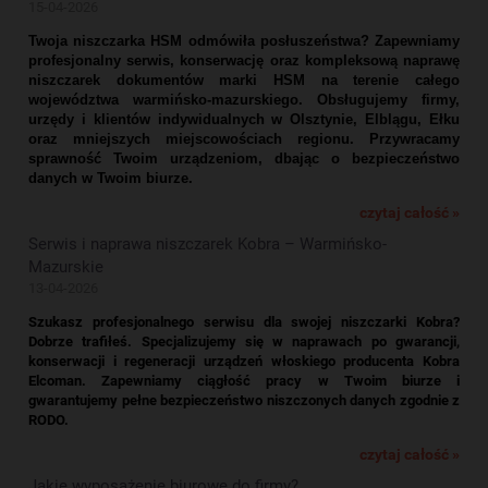
15-04-2026
Twoja niszczarka HSM odmówiła posłuszeństwa? Zapewniamy
profesjonalny serwis, konserwację oraz kompleksową naprawę
niszczarek dokumentów marki HSM na terenie całego
województwa warmińsko-mazurskiego. Obsługujemy firmy,
urzędy i klientów indywidualnych w Olsztynie, Elblągu, Ełku
oraz mniejszych miejscowościach regionu. Przywracamy
sprawność Twoim urządzeniom, dbając o bezpieczeństwo
danych w Twoim biurze.
czytaj całość »
Serwis i naprawa niszczarek Kobra – Warmińsko-
Mazurskie
13-04-2026
Szukasz profesjonalnego serwisu dla swojej niszczarki Kobra?
Dobrze trafiłeś. Specjalizujemy się w naprawach po gwarancji,
konserwacji i regeneracji urządzeń włoskiego producenta Kobra
Elcoman. Zapewniamy ciągłość pracy w Twoim biurze i
gwarantujemy pełne bezpieczeństwo niszczonych danych zgodnie z
RODO.
czytaj całość »
Jakie wyposażenie biurowe do firmy?