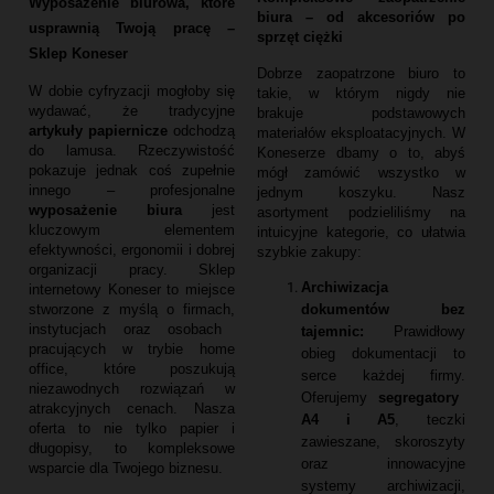
Wyposażenie biurowa, które
biura – od akcesoriów po
usprawnią Twoją pracę –
sprzęt ciężki
Sklep Koneser
Dobrze zaopatrzone biuro to
W dobie cyfryzacji mogłoby się
takie,
w którym nigdy nie
wydawać,
że tradycyjne
brakuje podstawowych
artykuły papiernicze
odchodzą
materiałów eksploatacyjnych.
W
do lamusa.
Rzeczywistość
Koneserze dbamy o to,
abyś
pokazuje jednak coś zupełnie
mógł zamówić wszystko w
innego – profesjonalne
jednym koszyku.
Nasz
wyposażenie biura
jest
asortyment podzieliliśmy na
kluczowym elementem
intuicyjne kategorie,
co ułatwia
efektywności,
ergonomii i dobrej
szybkie zakupy:
organizacji pracy.
Sklep
Archiwizacja
internetowy Koneser to miejsce
dokumentów bez
stworzone z myślą o firmach,
instytucjach oraz osobach
tajemnic:
Prawidłowy
pracujących w trybie home
obieg dokumentacji to
office,
które poszukują
serce każdej firmy.
niezawodnych rozwiązań w
Oferujemy
segregatory
atrakcyjnych cenach.
Nasza
A4 i A5
,
teczki
oferta to nie tylko papier i
zawieszane,
skoroszyty
długopisy,
to kompleksowe
oraz innowacyjne
wsparcie dla Twojego biznesu.
systemy archiwizacji,