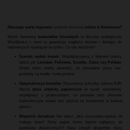
Dlaczego warto kupować
artykuły biurowe
online w Koneserze?
Wybór dostawcy
materiałów biurowych
to decyzja strategiczna.
Współpraca z nami to gwarancja ciągłości dostaw i dostępu do
najnowszych rozwiązań na rynku.
Co nas wyróżnia?
Szeroki wybór marek:
Współpracujemy z liderami branży,
takimi jak
Leviatan, Fellowes, Esselte, Casio czy Pelikan
.
Dzięki temu mamy pewność,
że oferowane przez nas
produkty są trwałe i funkcjonalne.
Optymalizacja kosztów:
Rozumiemy potrzeby sektora B2B.
Nasze
tanie artykuły papiernicze
to wynik wieloletniej
współpracy z producentami,
co pozwala nam oferować
konkurencyjne stawki bez pójścia na kompromis w kwestii
jakości.
Wsparcie doradcze:
Nie wiesz,
jaką niszczarkę wybrać do
małego biura?
Który papier ksero będzie najlepszy do
wydruków dwustronnych?
Nasz zespół ekspertów służy