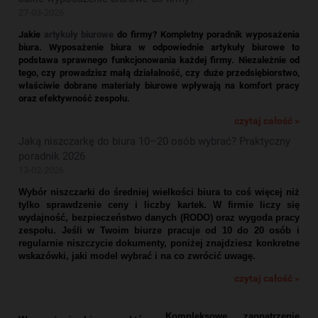
27-03-2026
Jakie
artykuły biurowe
do firmy? Kompletny poradnik wyposażenia
biura.
Wyposażenie biura w odpowiednie artykuły biurowe to
podstawa sprawnego funkcjonowania każdej firmy. Niezależnie od
tego, czy prowadzisz małą działalność, czy duże przedsiębiorstwo,
właściwie dobrane materiały biurowe wpływają na komfort pracy
oraz efektywność zespołu.
czytaj całość »
Jaką niszczarkę do biura 10–20 osób wybrać? Praktyczny
poradnik 2026
13-02-2026
Wybór niszczarki do średniej wielkości biura to coś więcej niż
tylko sprawdzenie ceny i liczby kartek. W firmie liczy się
wydajność, bezpieczeństwo danych (RODO) oraz wygoda pracy
zespołu. Jeśli w Twoim biurze pracuje od 10 do 20 osób i
regularnie niszczycie dokumenty, poniżej znajdziesz konkretne
wskazówki, jaki model wybrać i na co zwrócić uwagę.
czytaj całość »
Kompleksowe zaopatrzenie