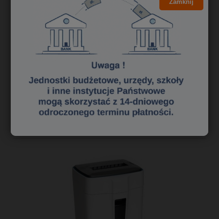
Zamknij
12,20 zł
9,92 zł
Cena netto:
do koszyka
«
1
2
3
»
Polecane niszczarki dokumentów