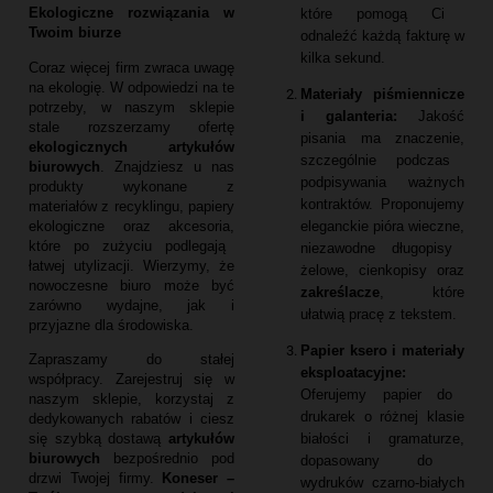
Ekologiczne rozwiązania w
które pomogą Ci
Twoim biurze
odnaleźć każdą fakturę w
kilka sekund.
Coraz więcej firm zwraca uwagę
na ekologię.
W odpowiedzi na te
Materiały piśmiennicze
potrzeby,
w naszym sklepie
i galanteria:
Jakość
stale rozszerzamy ofertę
pisania ma znaczenie,
ekologicznych artykułów
szczególnie podczas
biurowych
.
Znajdziesz u nas
podpisywania ważnych
produkty wykonane z
kontraktów.
Proponujemy
materiałów z recyklingu,
papiery
eleganckie pióra wieczne,
ekologiczne oraz akcesoria,
które po zużyciu podlegają
niezawodne długopisy
łatwej utylizacji.
Wierzymy,
że
żelowe,
cienkopisy oraz
nowoczesne biuro może być
zakreślacze
,
które
zarówno wydajne,
jak i
ułatwią pracę z tekstem.
przyjazne dla środowiska.
Papier ksero i materiały
Zapraszamy do stałej
eksploatacyjne:
współpracy.
Zarejestruj się w
Oferujemy papier do
naszym sklepie,
korzystaj z
drukarek o różnej klasie
dedykowanych rabatów i ciesz
białości i gramaturze,
się szybką dostawą
artykułów
biurowych
bezpośrednio pod
dopasowany do
drzwi Twojej firmy.
Koneser –
wydruków czarno-białych