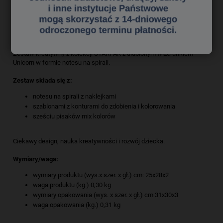
Starpak Zestaw Kreatywny Jednorożec 497702
Zestaw kreatywny z kolekcji STARPAK z ulubionym wizerunkiem
Unicorn w formie notesu na spirali.
Zestaw składa się z:
notesu na spirali z naklejkami
szablonami z konturami do zdobienia i kolorowania
sześciu pisaków mix kolorów
Ciekawy design, nauka kreatywności i rozwój dziecka.
Wymiary/waga:
wymiary produktu (wys.x szer. x gł.) cm: 25x28x2
waga produktu (kg.) 0,30 kg
wymiary opakowania (wys. x szer. x gł.) cm 31x30x3
waga opakowania (kg.) 0,31 kg