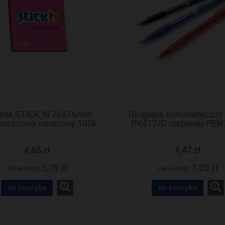
czek STICK"N 76x76mm
Długopis automatyczn
noróżowy neonowy 100k
BK417/C niebieski PEN
21165 STICK"N
gumowym uchwyt
4,65 zł
1,47 zł
3,78 zł
1,20 zł
Cena netto:
Cena netto:
do koszyka
do koszyka