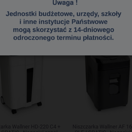
«
1
2
3
»
arka Wallner HD-220 C4 +
Niszczarka Wallner AF 16