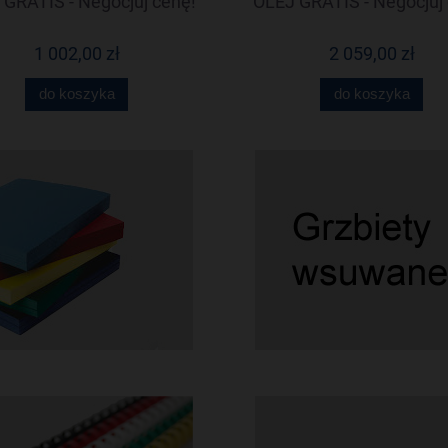
GRATIS - Negocjuj cenę!
OLEJ GRATIS - Negocjuj 
1 002,00 zł
2 059,00 zł
do koszyka
do koszyka