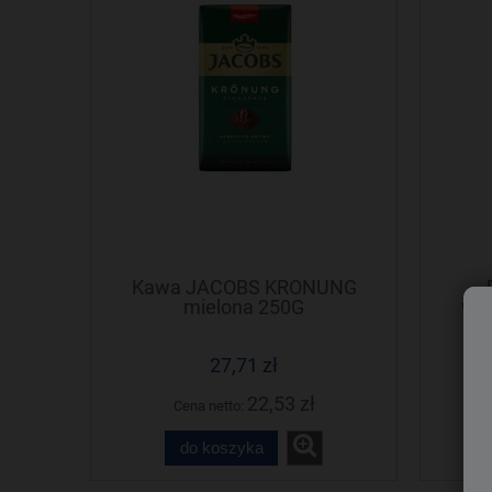
Kawa JACOBS KRONUNG
mielona 250G
wa
27,71 zł
22,53 zł
Cena netto:
do koszyka