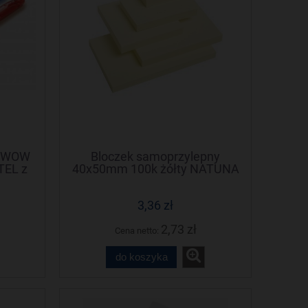
y WOW
Bloczek samoprzylepny
TEL z
40x50mm 100k żółty NATUNA
em
(3szt) (NS40/50/D)
3,36 zł
2,73 zł
Cena netto:
do koszyka