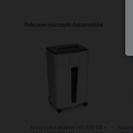
Polecane niszczarki dokumentów
6C + OLEJ
Niszczarka Wallner HD-300 C4 +
Niszcz