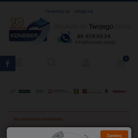
Zarejestruj się
Zaloguj się
Ten produkt jest niedostępny.
Zamknij
Darmowa dostawa