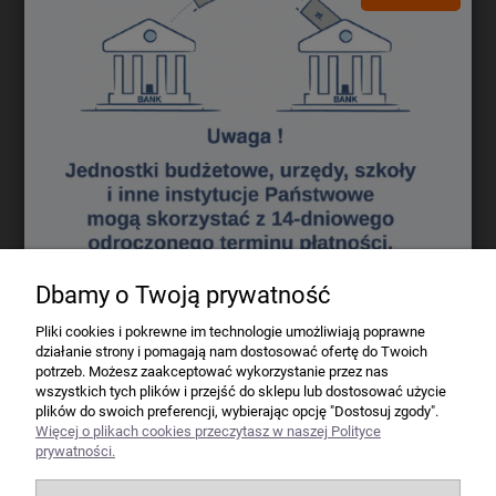
Darmowa dostawa (Kurier - Przelew bankowy) już od 300,00 zł.
Wartość zakupów
Koszt dostawy (brutto)
0 - 50 zł
16,40 zł
50 - 100 zł
12,70 zł
100 - 200 zł
9,80 zł
200 - 300 zł
7,60 zł
powyżej 300 zł
GRATIS
Dbamy o Twoją prywatność
Firma
Pliki cookies i pokrewne im technologie umożliwiają poprawne
działanie strony i pomagają nam dostosować ofertę do Twoich
Bindownice wg producentów
potrzeb. Możesz zaakceptować wykorzystanie przez nas
wszystkich tych plików i przejść do sklepu lub dostosować użycie
plików do swoich preferencji, wybierając opcję "Dostosuj zgody".
Niszczarki wg producentów
Więcej o plikach cookies przeczytasz w naszej Polityce
prywatności.
Laminatory wg producentów