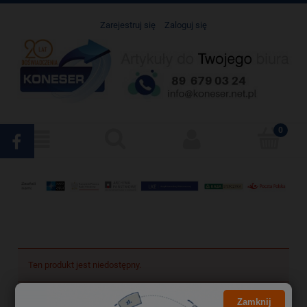
Zarejestruj się
Zaloguj się
Ten produkt jest niedostępny.
Zamknij
Darmowa dostawa