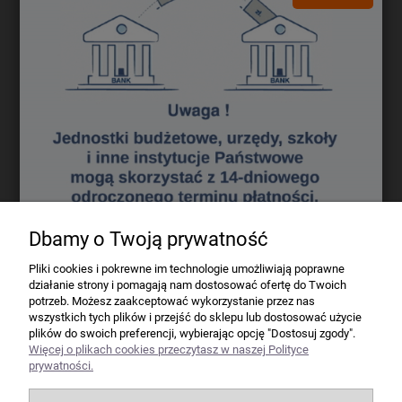
Darmowa dostawa (Kurier - Przelew bankowy) już od 300,00 zł.
Wartość zakupów
Koszt dostawy (brutto)
0 - 50 zł
16,40 zł
50 - 100 zł
12,70 zł
100 - 200 zł
9,80 zł
200 - 300 zł
7,60 zł
powyżej 300 zł
GRATIS
Dbamy o Twoją prywatność
Firma
Pliki cookies i pokrewne im technologie umożliwiają poprawne
działanie strony i pomagają nam dostosować ofertę do Twoich
Bindownice wg producentów
potrzeb. Możesz zaakceptować wykorzystanie przez nas
wszystkich tych plików i przejść do sklepu lub dostosować użycie
plików do swoich preferencji, wybierając opcję "Dostosuj zgody".
Niszczarki wg producentów
Więcej o plikach cookies przeczytasz w naszej Polityce
prywatności.
Laminatory wg producentów