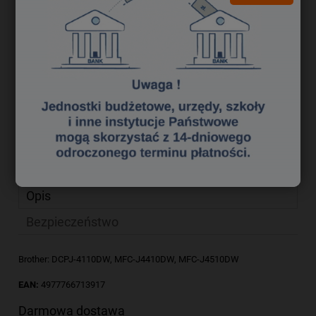
53,41 zł
Cena netto:
do koszyka
szt.
dodaj do przechowalni
Producent:
zapytaj o produkt
Kod produktu:
xt 3770285
poleć znajomemu
Opis
Bezpieczeństwo
Brother: DCPJ-4110DW, MFC-J4410DW, MFC-J4510DW
EAN:
4977766713917
Darmowa dostawa