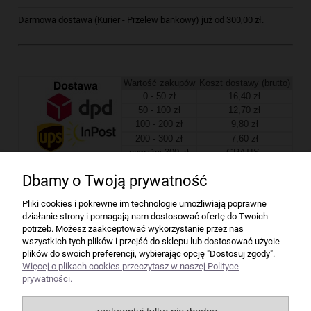
Darmowa dostawa (Kurier - Przelew bankowy) już od 300,00 zł.
Wartość zakupów
Koszt dostawy (brutto)
0 - 50 zł
16,40 zł
50 - 100 zł
12,70 zł
100 - 200 zł
9,80 zł
200 - 300 zł
7,60 zł
powyżej 300 zł
GRATIS
Dbamy o Twoją prywatność
Firma
Pliki cookies i pokrewne im technologie umożliwiają poprawne
działanie strony i pomagają nam dostosować ofertę do Twoich
Bindownice wg producentów
potrzeb. Możesz zaakceptować wykorzystanie przez nas
wszystkich tych plików i przejść do sklepu lub dostosować użycie
plików do swoich preferencji, wybierając opcję "Dostosuj zgody".
Niszczarki wg producentów
Więcej o plikach cookies przeczytasz w naszej Polityce
prywatności.
Laminatory wg producentów