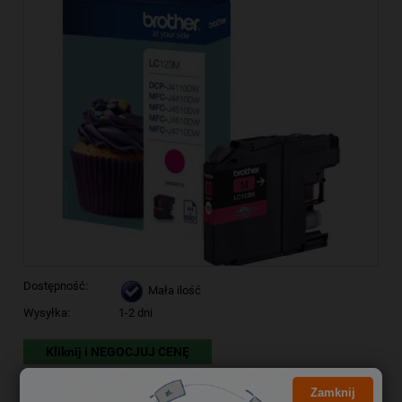
Dostępność:
Mała ilość
Wysyłka:
1-2 dni
Kliknij i NEGOCJUJ CENĘ
65,69 zł
Cena brutto:
Zamknij