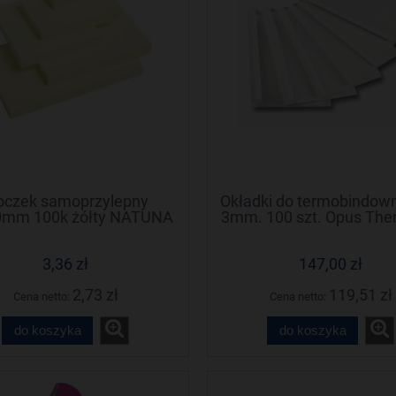
oczek samoprzylepny
Okładki do termobindown
0mm 100k żółty NATUNA
3mm. 100 szt. Opus The
(3szt) (NS40/50/D)
(Termolux)
3,36 zł
147,00 zł
2,73 zł
119,51 zł
Cena netto:
Cena netto:
do koszyka
do koszyka