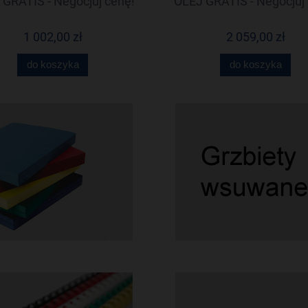
GRATIS - Negocjuj cenę!
OLEJ GRATIS - Negocjuj 
1 002,00 zł
2 059,00 zł
do koszyka
do koszyka