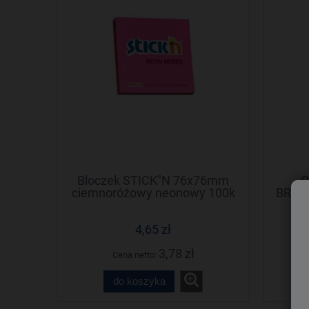
Bloczek STICK"N 76x76mm
O
ciemnoróżowy neonowy 100k
BRISE
21165 STICK"N
4,65 zł
3,78 zł
Cena netto:
do koszyka