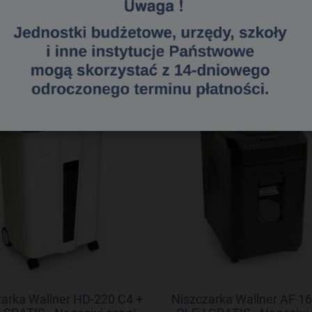
«
1
2
3
»
arka Wallner HD-220 C4 +
Niszczarka Wallner AF 16