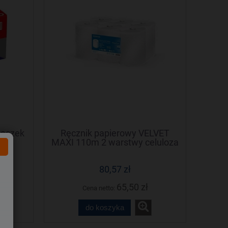
paczek
Ręcznik papierowy VELVET
MAXI 110m 2 warstwy celuloza
80,57 zł
65,50 zł
Cena netto:
do koszyka