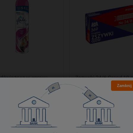
dświeżacz w sprayu
Zszywki 24/6 Grand 10 
/GLADE 300 ml Japoński
x 1000sztuk
Zamknij
ogród/Relaxing zen
10,97 zł
12,20 zł
8,92 zł
9,92 zł
Cena netto:
Cena netto:
do koszyka
do koszyka