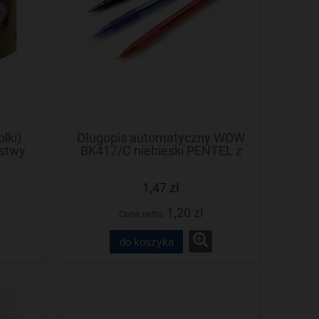
lki)
Długopis automatyczny WOW
rstwy
BK417/C niebieski PENTEL z
gumowym uchwytem
1,47 zł
1,20 zł
Cena netto:
do koszyka