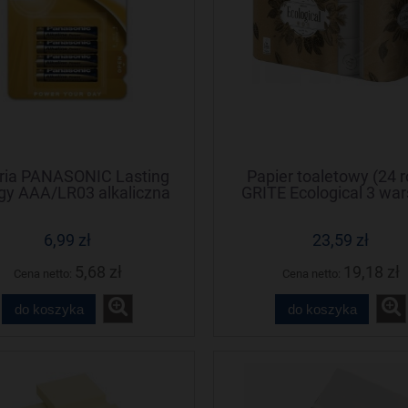
ria PANASONIC Lasting
Papier toaletowy (24 ro
gy AAA/LR03 alkaliczna
GRITE Ecological 3 wa
(4szt)
135 listków
6,99 zł
23,59 zł
5,68 zł
19,18 zł
Cena netto:
Cena netto:
do koszyka
do koszyka