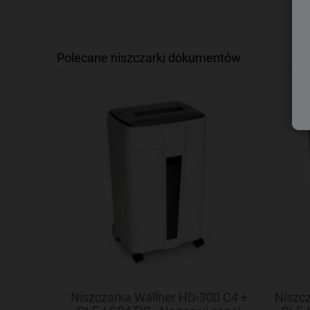
Polecane niszczarki dokumentów
6C + OLEJ
Niszczarka Wallner HD-300 C4 +
Niszcz