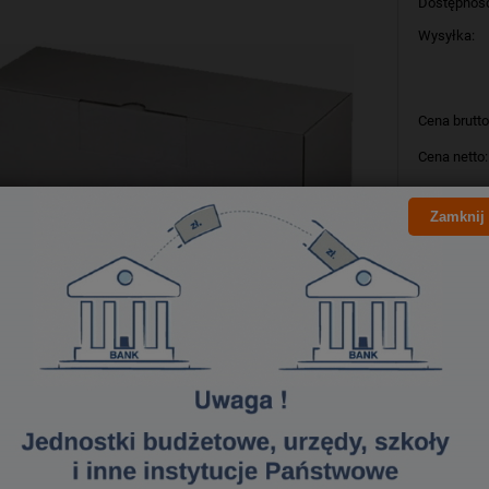
Dostępnoś
Wysyłka:
Cena brutto
Cena netto:
Zamknij
szt
Producent:
Kod produk
Bezpieczeństwo