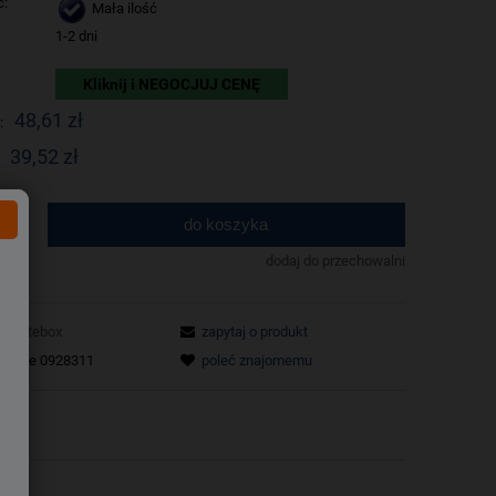
ć:
Mała ilość
1-2 dni
Kliknij i NEGOCJUJ CENĘ
48,61 zł
:
39,52 zł
do koszyka
.
dodaj do przechowalni
Whitebox
zapytaj o produkt
tu:
xe 0928311
poleć znajomemu