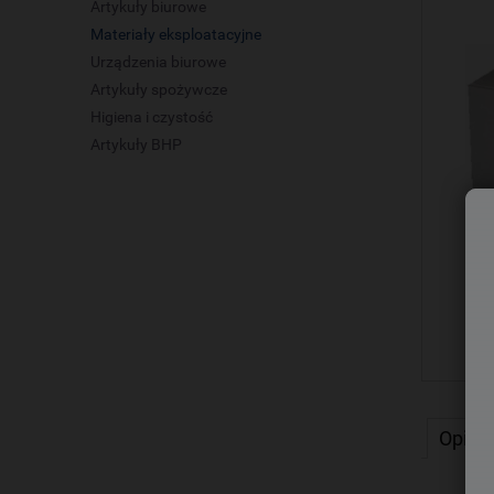
Artykuły biurowe
Materiały eksploatacyjne
Urządzenia biurowe
Artykuły spożywcze
Higiena i czystość
Artykuły BHP
Opis