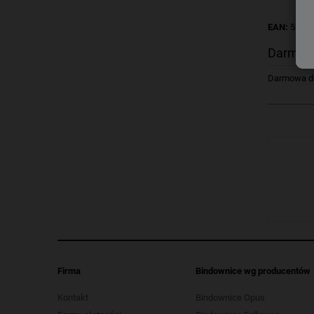
EAN:
5907
Darmow
Darmowa dos
Firma
Bindownice wg producentów
Kontakt
Bindownice Opus