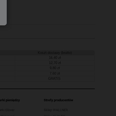
Koszt dostawy (brutto)
16,40 zł
12,70 zł
9,80 zł
7,60 zł
GRATIS
arki pieniędzy
Strefy producentów
arki Glover
Sklep WALLNER