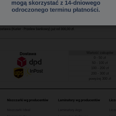
654822875907654822871
a dostawa
tawa (Kurier - Przelew bankowy) już od 300,00 zł.
Wartość zakupów
0 - 50 zł
50 - 100 zł
100 - 200 zł
200 - 300 zł
powyżej 300 zł
Niszczarki wg producentów
Laminatory wg producentów
Licz
Niszczarki Ideal
Laminatory Argo
Licz