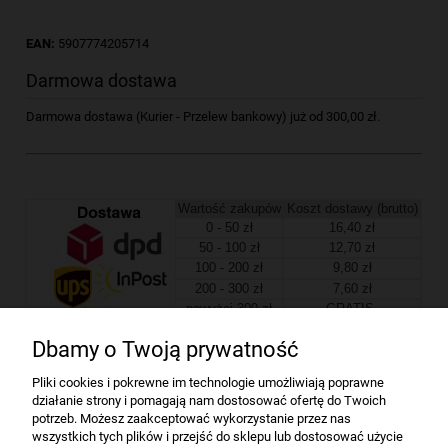
EAN:
5907774205714
Darmowa dostawa
Darmowa dostawa (Kurier - Przelew bankowy) już od 300,00 zł.
Wartość zakupów
Koszt dostawy (brutto)
0 - 50 zł
16,40 zł
50 - 100 zł
12,70 zł
100 - 200 zł
9,80 zł
200 - 300 zł
7,60 zł
powyżej 300 zł
GRATIS
Dbamy o Twoją prywatność
Firma
Pliki cookies i pokrewne im technologie umożliwiają poprawne
działanie strony i pomagają nam dostosować ofertę do Twoich
Bindownice wg producentów
potrzeb. Możesz zaakceptować wykorzystanie przez nas
wszystkich tych plików i przejść do sklepu lub dostosować użycie