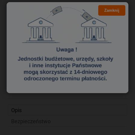
Kliknij i NEGOCJUJ CENĘ
Zamknij
59,16 zł
Cena brutto:
48,10 zł
Cena netto:
do koszyka
szt.
dodaj do przechowalni
Producent:
Whitebox
zapytaj o produkt
Kod produktu:
xe 4924311
poleć znajomemu
Opis
Bezpieczeństwo