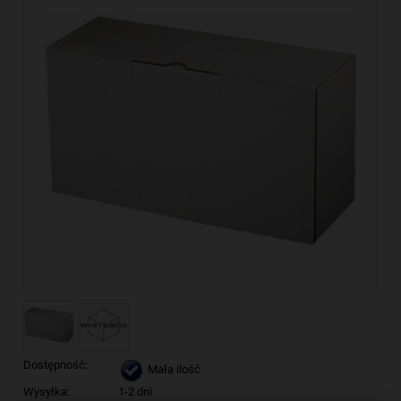
Dostępność:
Mała ilość
Wysyłka:
1-2 dni