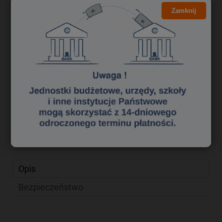
Kliknij i NEGOCJUJ CENĘ
Zamknij
247,33 zł
Cena brutto:
201,08 zł
Cena netto:
do koszyka
szt.
dodaj do przechowalni
zapytaj o produkt
Producent:
poleć znajomemu
Kod produktu:
xx 0642280
Opis
Bezpieczeństwo