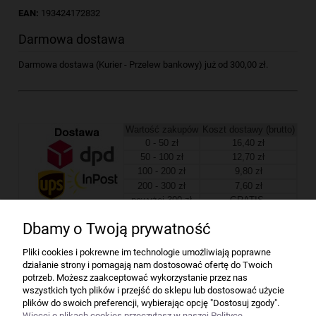
EAN:
193424172832
Darmowa dostawa
Darmowa dostawa (Kurier - Przelew bankowy) już od 300,00 zł.
Wartość zakupów
Koszt dostawy (brutto)
0 - 50 zł
16,40 zł
50 - 100 zł
12,70 zł
100 - 200 zł
9,80 zł
200 - 300 zł
7,60 zł
powyżej 300 zł
GRATIS
Dbamy o Twoją prywatność
Firma
Pliki cookies i pokrewne im technologie umożliwiają poprawne
działanie strony i pomagają nam dostosować ofertę do Twoich
Bindownice wg producentów
potrzeb. Możesz zaakceptować wykorzystanie przez nas
wszystkich tych plików i przejść do sklepu lub dostosować użycie
plików do swoich preferencji, wybierając opcję "Dostosuj zgody".
Niszczarki wg producentów
Więcej o plikach cookies przeczytasz w naszej Polityce