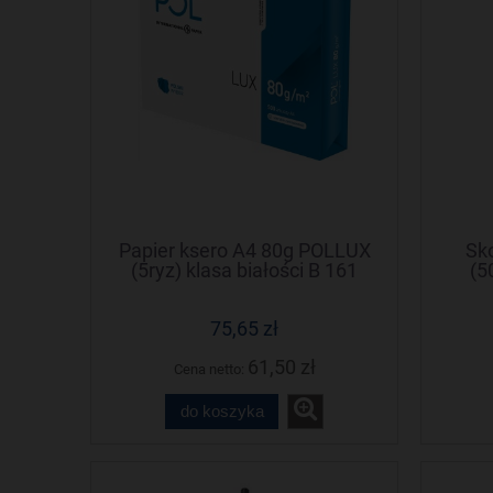
Papier ksero A4 80g POLLUX
Sk
(5ryz) klasa białości B 161
(5
75,65 zł
61,50 zł
Cena netto:
do koszyka