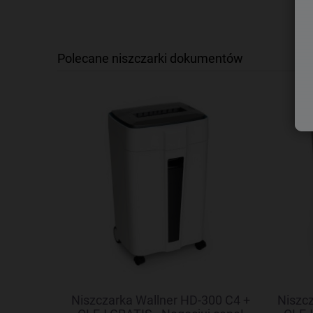
Polecane niszczarki dokumentów
6C + OLEJ
Niszczarka Wallner HD-300 C4 +
Niszcz