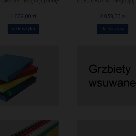
GRATIS - Negocjuj cenę!
OLEJ GRATIS - Negocjuj 
1 002,00 zł
2 059,00 zł
do koszyka
do koszyka