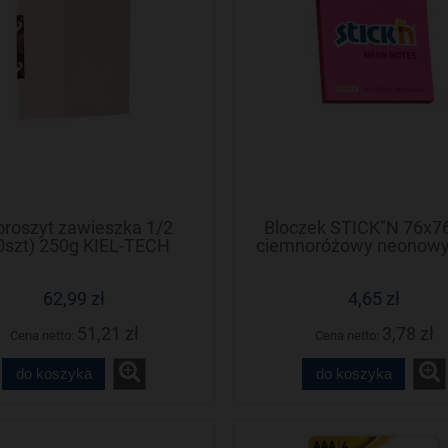
oroszyt zawieszka 1/2
Bloczek STICK"N 76x
0szt) 250g KIEL-TECH
ciemnoróżowy neonowy
21165 STICK"N
62,99 zł
4,65 zł
51,21 zł
3,78 zł
Cena netto:
Cena netto:
do koszyka
do koszyka