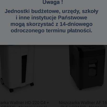
«
1
2
3
»
arka Wallner HD-220 C4 +
Niszczarka Wallner AF 16