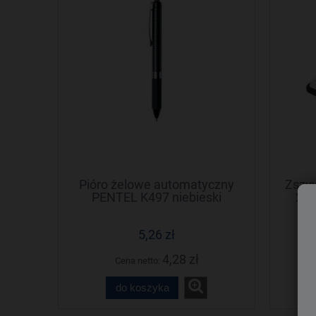
Pióro żelowe automatyczny
Zszyw
PENTEL K497 niebieski
20k
5,26 zł
4,28 zł
Cena netto:
do koszyka