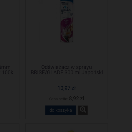
76mm
Odświeżacz w sprayu
 100k
BRISE/GLADE 300 ml Japoński
ogród/Relaxing zen
10,97 zł
8,92 zł
Cena netto:
do koszyka