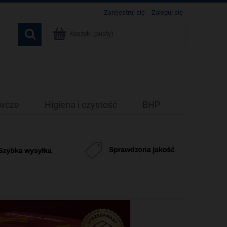
Zarejestruj się
Zaloguj się
Koszyk:
(pusty)
ywcze
Higiena i czystość
BHP