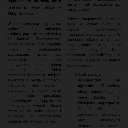
Wyposażenie biurowa, które
biura – od akcesoriów po
usprawnią Twoją pracę –
sprzęt ciężki
Sklep Koneser
Dobrze zaopatrzone biuro to
W dobie cyfryzacji mogłoby się
takie,
w którym nigdy nie
wydawać,
że tradycyjne
brakuje podstawowych
artykuły papiernicze
odchodzą
materiałów eksploatacyjnych.
W
do lamusa.
Rzeczywistość
Koneserze dbamy o to,
abyś
pokazuje jednak coś zupełnie
mógł zamówić wszystko w
innego – profesjonalne
jednym koszyku.
Nasz
wyposażenie biura
jest
asortyment podzieliliśmy na
kluczowym elementem
intuicyjne kategorie,
co ułatwia
efektywności,
ergonomii i dobrej
szybkie zakupy:
organizacji pracy.
Sklep
Archiwizacja
internetowy Koneser to miejsce
dokumentów bez
stworzone z myślą o firmach,
instytucjach oraz osobach
tajemnic:
Prawidłowy
pracujących w trybie home
obieg dokumentacji to
office,
które poszukują
serce każdej firmy.
niezawodnych rozwiązań w
Oferujemy
segregatory
atrakcyjnych cenach.
Nasza
A4 i A5
,
teczki
oferta to nie tylko papier i
zawieszane,
skoroszyty
długopisy,
to kompleksowe
oraz innowacyjne
wsparcie dla Twojego biznesu.
systemy archiwizacji,