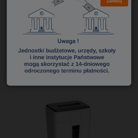
Zamknij
3,99 zł
3,24 zł
Cena netto:
do koszyka
«
1
2
3
»
Polecane niszczarki dokumentów