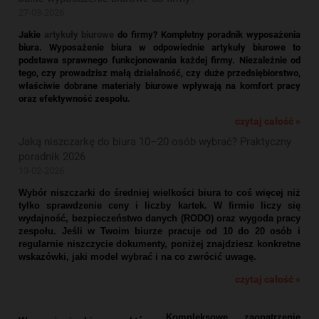
27-03-2026
Jakie
artykuły biurowe
do firmy? Kompletny poradnik wyposażenia
biura.
Wyposażenie biura w odpowiednie artykuły biurowe to
podstawa sprawnego funkcjonowania każdej firmy. Niezależnie od
tego, czy prowadzisz małą działalność, czy duże przedsiębiorstwo,
właściwie dobrane materiały biurowe wpływają na komfort pracy
oraz efektywność zespołu.
czytaj całość »
Jaką niszczarkę do biura 10–20 osób wybrać? Praktyczny
poradnik 2026
13-02-2026
Wybór niszczarki do średniej wielkości biura to coś więcej niż
tylko sprawdzenie ceny i liczby kartek. W firmie liczy się
wydajność, bezpieczeństwo danych (RODO) oraz wygoda pracy
zespołu. Jeśli w Twoim biurze pracuje od 10 do 20 osób i
regularnie niszczycie dokumenty, poniżej znajdziesz konkretne
wskazówki, jaki model wybrać i na co zwrócić uwagę.
czytaj całość »
Kompleksowe zaopatrzenie