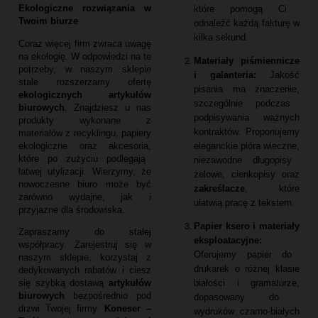
Ekologiczne rozwiązania w
które pomogą Ci
Twoim biurze
odnaleźć każdą fakturę w
kilka sekund.
Coraz więcej firm zwraca uwagę
na ekologię.
W odpowiedzi na te
Materiały piśmiennicze
potrzeby,
w naszym sklepie
i galanteria:
Jakość
stale rozszerzamy ofertę
pisania ma znaczenie,
ekologicznych artykułów
szczególnie podczas
biurowych
.
Znajdziesz u nas
podpisywania ważnych
produkty wykonane z
kontraktów.
Proponujemy
materiałów z recyklingu,
papiery
eleganckie pióra wieczne,
ekologiczne oraz akcesoria,
które po zużyciu podlegają
niezawodne długopisy
łatwej utylizacji.
Wierzymy,
że
żelowe,
cienkopisy oraz
nowoczesne biuro może być
zakreślacze
,
które
zarówno wydajne,
jak i
ułatwią pracę z tekstem.
przyjazne dla środowiska.
Papier ksero i materiały
Zapraszamy do stałej
eksploatacyjne:
współpracy.
Zarejestruj się w
Oferujemy papier do
naszym sklepie,
korzystaj z
drukarek o różnej klasie
dedykowanych rabatów i ciesz
białości i gramaturze,
się szybką dostawą
artykułów
biurowych
bezpośrednio pod
dopasowany do
drzwi Twojej firmy.
Koneser –
wydruków czarno-białych