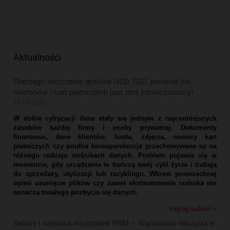
Aktualności
Dlaczego niszczenie dysków HDD, SSD, pendrive'ów,
telefonów i kart płatniczych jest dziś koniecznością?
18-06-2026
W dobie cyfryzacji dane stały się jednym z najcenniejszych
zasobów każdej firmy i osoby prywatnej. Dokumenty
finansowe, dane klientów, hasła, zdjęcia, numery kart
płatniczych czy poufna korespondencja przechowywane są na
różnego rodzaju nośnikach danych. Problem pojawia się w
momencie, gdy urządzenia te kończą swój cykl życia i trafiają
do sprzedaży, utylizacji lub recyklingu. Wbrew powszechnej
opinii usunięcie plików czy nawet sformatowanie nośnika nie
oznacza trwałego pozbycia się danych.
czytaj całość »
Serwis i naprawa niszczarek HSM – Warmińsko-Mazurskie