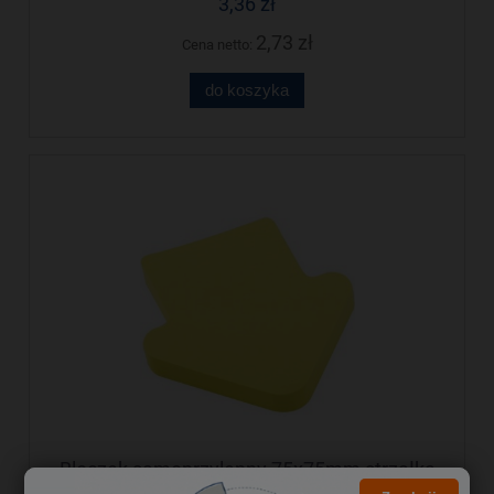
3,36 zł
2,73 zł
Cena netto:
do koszyka
Bloczek samoprzylepny 75x75mm strzałka
100k żołty 110512 D.RECT