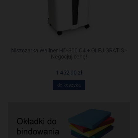
-
Niszczarka Wallner HD-300 C4 + OLEJ GRATIS -
N
Negocjuj cenę!
1 452,90 zł
do koszyka