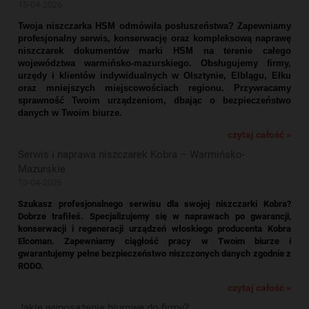
15-04-2026
Twoja niszczarka HSM odmówiła posłuszeństwa? Zapewniamy
profesjonalny serwis, konserwację oraz kompleksową naprawę
niszczarek dokumentów marki HSM na terenie całego
województwa warmińsko-mazurskiego. Obsługujemy firmy,
urzędy i klientów indywidualnych w Olsztynie, Elblągu, Ełku
oraz mniejszych miejscowościach regionu. Przywracamy
sprawność Twoim urządzeniom, dbając o bezpieczeństwo
danych w Twoim biurze.
czytaj całość »
Serwis i naprawa niszczarek Kobra – Warmińsko-
Mazurskie
13-04-2026
Szukasz profesjonalnego serwisu dla swojej niszczarki Kobra?
Dobrze trafiłeś. Specjalizujemy się w naprawach po gwarancji,
konserwacji i regeneracji urządzeń włoskiego producenta Kobra
Elcoman. Zapewniamy ciągłość pracy w Twoim biurze i
gwarantujemy pełne bezpieczeństwo niszczonych danych zgodnie z
RODO.
czytaj całość »
Jakie wyposażenie biurowe do firmy?