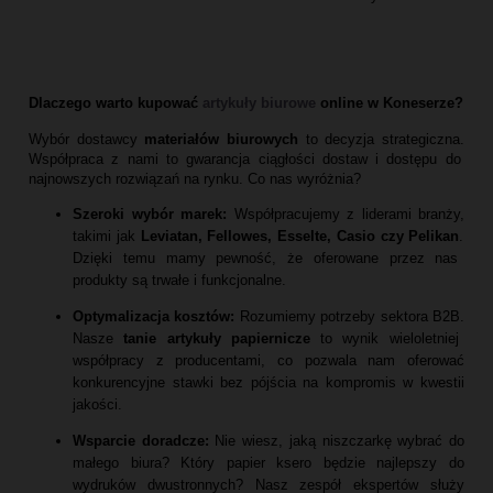
Dlaczego warto kupować
artykuły biurowe
online w Koneserze?
Wybór dostawcy
materiałów biurowych
to decyzja strategiczna.
Współpraca z nami to gwarancja ciągłości dostaw i dostępu do
najnowszych rozwiązań na rynku.
Co nas wyróżnia?
Szeroki wybór marek:
Współpracujemy z liderami branży,
takimi jak
Leviatan, Fellowes, Esselte, Casio czy Pelikan
.
Dzięki temu mamy pewność,
że oferowane przez nas
produkty są trwałe i funkcjonalne.
Optymalizacja kosztów:
Rozumiemy potrzeby sektora B2B.
Nasze
tanie artykuły papiernicze
to wynik wieloletniej
współpracy z producentami,
co pozwala nam oferować
konkurencyjne stawki bez pójścia na kompromis w kwestii
jakości.
Wsparcie doradcze:
Nie wiesz,
jaką niszczarkę wybrać do
małego biura?
Który papier ksero będzie najlepszy do
wydruków dwustronnych?
Nasz zespół ekspertów służy