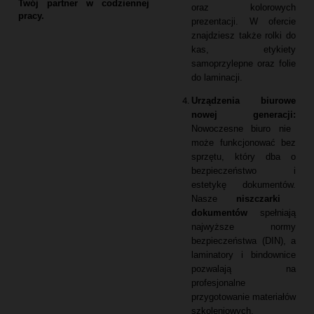
Twój partner w codziennej
oraz kolorowych
pracy.
prezentacji.
W ofercie
znajdziesz także rolki do
kas,
etykiety
samoprzylepne oraz folie
do laminacji.
Urządzenia biurowe
nowej generacji:
Nowoczesne biuro nie
może funkcjonować bez
sprzętu,
który dba o
bezpieczeństwo i
estetykę dokumentów.
Nasze
niszczarki
dokumentów
spełniają
najwyższe normy
bezpieczeństwa (DIN),
a
laminatory i bindownice
pozwalają na
profesjonalne
przygotowanie materiałów
szkoleniowych.