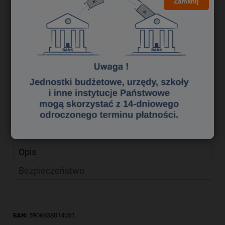
19,34 zł
Zamknij
Cena brutto:
15,72 zł
Cena netto:
do koszyka
szt.
dodaj do przechowalni
zapytaj o produkt
Producent:
poleć znajomemu
Kod produktu:
pr 3340258
Opis
Bezpieczeństwo
EAN:
5906858014051