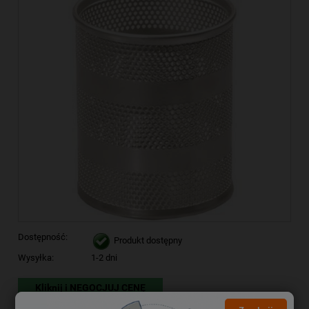
Dostępność:
Produkt dostępny
Wysyłka:
1-2 dni
Kliknij i NEGOCJUJ CENĘ