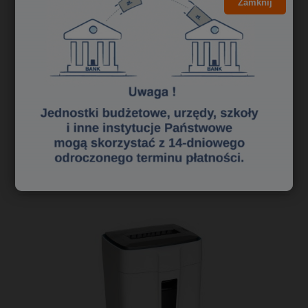
Zamknij
12,20 zł
9,92 zł
Cena netto:
do koszyka
«
1
2
3
»
Polecane niszczarki dokumentów