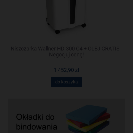
-
Niszczarka Wallner HD-300 C4 + OLEJ GRATIS -
N
Negocjuj cenę!
1 452,90 zł
do koszyka