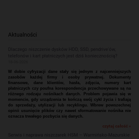
Aktualności
Dlaczego niszczenie dysków HDD, SSD, pendrive'ów,
telefonów i kart płatniczych jest dziś koniecznością?
18-06-2026
W dobie cyfryzacji dane stały się jednym z najcenniejszych
zasobów każdej firmy i osoby prywatnej. Dokumenty
finansowe, dane klientów, hasła, zdjęcia, numery kart
płatniczych czy poufna korespondencja przechowywane są na
różnego rodzaju nośnikach danych. Problem pojawia się w
momencie, gdy urządzenia te kończą swój cykl życia i trafiają
do sprzedaży, utylizacji lub recyklingu. Wbrew powszechnej
opinii usunięcie plików czy nawet sformatowanie nośnika nie
oznacza trwałego pozbycia się danych.
czytaj całość »
Serwis i naprawa niszczarek HSM – Warmińsko-Mazurskie