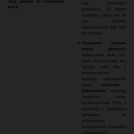
Twój partner w codziennej
oraz kolorowych
pracy.
prezentacji.
W ofercie
znajdziesz także rolki do
kas,
etykiety
samoprzylepne oraz folie
do laminacji.
Urządzenia biurowe
nowej generacji:
Nowoczesne biuro nie
może funkcjonować bez
sprzętu,
który dba o
bezpieczeństwo i
estetykę dokumentów.
Nasze
niszczarki
dokumentów
spełniają
najwyższe normy
bezpieczeństwa (DIN),
a
laminatory i bindownice
pozwalają na
profesjonalne
przygotowanie materiałów
szkoleniowych.