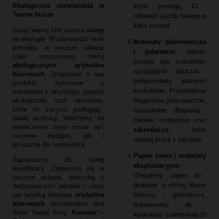
Ekologiczne rozwiązania w
które pomogą Ci
Twoim biurze
odnaleźć każdą fakturę w
kilka sekund.
Coraz więcej firm zwraca uwagę
na ekologię.
W odpowiedzi na te
Materiały piśmiennicze
potrzeby,
w naszym sklepie
i galanteria:
Jakość
stale rozszerzamy ofertę
pisania ma znaczenie,
ekologicznych artykułów
szczególnie podczas
biurowych
.
Znajdziesz u nas
podpisywania ważnych
produkty wykonane z
kontraktów.
Proponujemy
materiałów z recyklingu,
papiery
eleganckie pióra wieczne,
ekologiczne oraz akcesoria,
które po zużyciu podlegają
niezawodne długopisy
łatwej utylizacji.
Wierzymy,
że
żelowe,
cienkopisy oraz
nowoczesne biuro może być
zakreślacze
,
które
zarówno wydajne,
jak i
ułatwią pracę z tekstem.
przyjazne dla środowiska.
Papier ksero i materiały
Zapraszamy do stałej
eksploatacyjne:
współpracy.
Zarejestruj się w
Oferujemy papier do
naszym sklepie,
korzystaj z
drukarek o różnej klasie
dedykowanych rabatów i ciesz
białości i gramaturze,
się szybką dostawą
artykułów
biurowych
bezpośrednio pod
dopasowany do
drzwi Twojej firmy.
Koneser –
wydruków czarno-białych