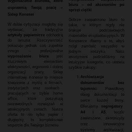
Wyposażenie biurowa, które
biura – od akcesoriów po
usprawnią Twoją pracę –
sprzęt ciężki
Sklep Koneser
Dobrze zaopatrzone biuro to
W dobie cyfryzacji mogłoby się
takie,
w którym nigdy nie
wydawać,
że tradycyjne
brakuje podstawowych
artykuły papiernicze
odchodzą
materiałów eksploatacyjnych.
W
do lamusa.
Rzeczywistość
Koneserze dbamy o to,
abyś
pokazuje jednak coś zupełnie
mógł zamówić wszystko w
innego – profesjonalne
jednym koszyku.
Nasz
wyposażenie biura
jest
asortyment podzieliliśmy na
kluczowym elementem
intuicyjne kategorie,
co ułatwia
efektywności,
ergonomii i dobrej
szybkie zakupy:
organizacji pracy.
Sklep
Archiwizacja
internetowy Koneser to miejsce
dokumentów bez
stworzone z myślą o firmach,
instytucjach oraz osobach
tajemnic:
Prawidłowy
pracujących w trybie home
obieg dokumentacji to
office,
które poszukują
serce każdej firmy.
niezawodnych rozwiązań w
Oferujemy
segregatory
atrakcyjnych cenach.
Nasza
A4 i A5
,
teczki
oferta to nie tylko papier i
zawieszane,
skoroszyty
długopisy,
to kompleksowe
oraz innowacyjne
wsparcie dla Twojego biznesu.
systemy archiwizacji,