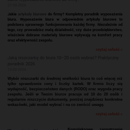
27-03-2026
Jakie
artykuły biurowe
do firmy? Kompletny poradnik wyposażenia
biura.
Wyposażenie biura w odpowiednie artykuły biurowe to
podstawa sprawnego funkcjonowania każdej firmy. Niezależnie od
tego, czy prowadzisz małą działalność, czy duże przedsiębiorstwo,
właściwie dobrane materiały biurowe wpływają na komfort pracy
oraz efektywność zespołu.
czytaj całość »
Jaką niszczarkę do biura 10–20 osób wybrać? Praktyczny
poradnik 2026
13-02-2026
Wybór niszczarki do średniej wielkości biura to coś więcej niż
tylko sprawdzenie ceny i liczby kartek. W firmie liczy się
wydajność, bezpieczeństwo danych (RODO) oraz wygoda pracy
zespołu. Jeśli w Twoim biurze pracuje od 10 do 20 osób i
regularnie niszczycie dokumenty, poniżej znajdziesz konkretne
wskazówki, jaki model wybrać i na co zwrócić uwagę.
czytaj całość »
Kompleksowe zaopatrzenie