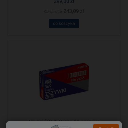
299,00 zł
243,09 zł
Cena netto:
do koszyka
Zszywki 24/6 Grand 10 paczek x
1000sztuk