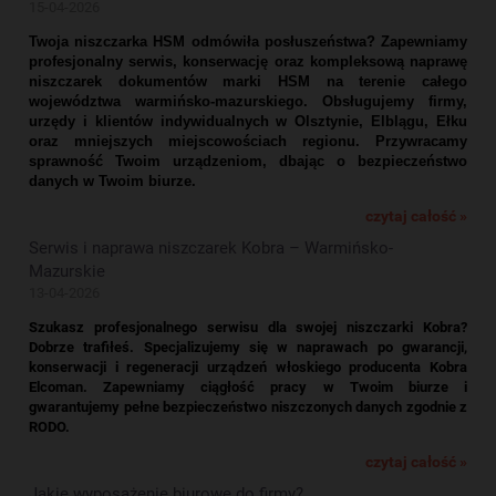
15-04-2026
Twoja niszczarka HSM odmówiła posłuszeństwa? Zapewniamy
profesjonalny serwis, konserwację oraz kompleksową naprawę
niszczarek dokumentów marki HSM na terenie całego
województwa warmińsko-mazurskiego. Obsługujemy firmy,
urzędy i klientów indywidualnych w Olsztynie, Elblągu, Ełku
oraz mniejszych miejscowościach regionu. Przywracamy
sprawność Twoim urządzeniom, dbając o bezpieczeństwo
danych w Twoim biurze.
czytaj całość »
Serwis i naprawa niszczarek Kobra – Warmińsko-
Mazurskie
13-04-2026
Szukasz profesjonalnego serwisu dla swojej niszczarki Kobra?
Dobrze trafiłeś. Specjalizujemy się w naprawach po gwarancji,
konserwacji i regeneracji urządzeń włoskiego producenta Kobra
Elcoman. Zapewniamy ciągłość pracy w Twoim biurze i
gwarantujemy pełne bezpieczeństwo niszczonych danych zgodnie z
RODO.
czytaj całość »
Jakie wyposażenie biurowe do firmy?