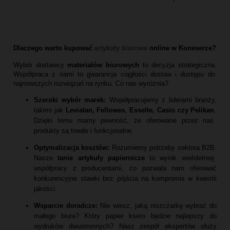
Dlaczego warto kupować
artykuły biurowe
online w Koneserze?
Wybór dostawcy
materiałów biurowych
to decyzja strategiczna.
Współpraca z nami to gwarancja ciągłości dostaw i dostępu do
najnowszych rozwiązań na rynku.
Co nas wyróżnia?
Szeroki wybór marek:
Współpracujemy z liderami branży,
takimi jak
Leviatan, Fellowes, Esselte, Casio czy Pelikan
.
Dzięki temu mamy pewność,
że oferowane przez nas
produkty są trwałe i funkcjonalne.
Optymalizacja kosztów:
Rozumiemy potrzeby sektora B2B.
Nasze
tanie artykuły papiernicze
to wynik wieloletniej
współpracy z producentami,
co pozwala nam oferować
konkurencyjne stawki bez pójścia na kompromis w kwestii
jakości.
Wsparcie doradcze:
Nie wiesz,
jaką niszczarkę wybrać do
małego biura?
Który papier ksero będzie najlepszy do
wydruków dwustronnych?
Nasz zespół ekspertów służy