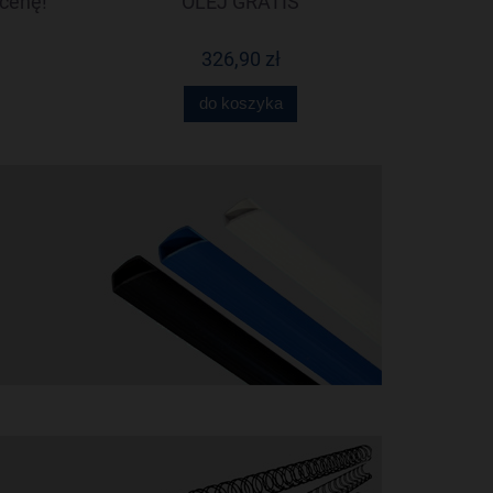
cenę!
OLEJ GRATIS
OLEJ G
326,90 zł
do koszyka