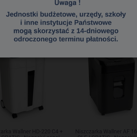
«
1
2
3
»
arka Wallner HD-220 C4 +
Niszczarka Wallner AF 16