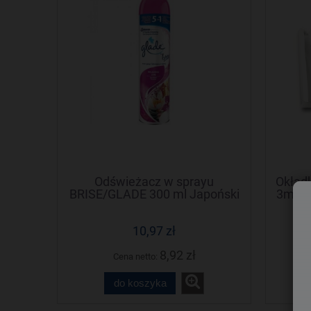
Odświeżacz w sprayu
Okład
BRISE/GLADE 300 ml Japoński
3mm. 
ogród/Relaxing zen
10,97 zł
8,92 zł
Cena netto:
do koszyka