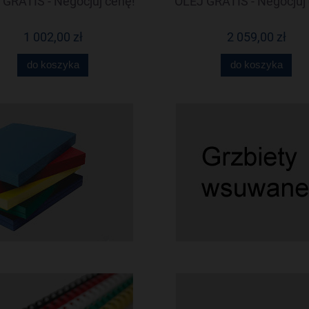
GRATIS - Negocjuj cenę!
OLEJ GRATIS - Negocjuj 
1 002,00 zł
2 059,00 zł
do koszyka
do koszyka