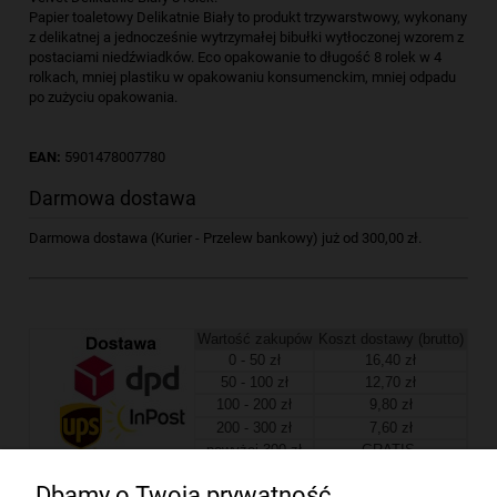
Papier toaletowy Delikatnie Biały to produkt trzywarstwowy, wykonany
z delikatnej a jednocześnie wytrzymałej bibułki wytłoczonej wzorem z
postaciami niedźwiadków. Eco opakowanie to długość 8 rolek w 4
rolkach, mniej plastiku w opakowaniu konsumenckim, mniej odpadu
po zużyciu opakowania.
EAN:
5901478007780
Darmowa dostawa
Darmowa dostawa (Kurier - Przelew bankowy) już od 300,00 zł.
Wartość zakupów
Koszt dostawy (brutto)
0 - 50 zł
16,40 zł
50 - 100 zł
12,70 zł
100 - 200 zł
9,80 zł
200 - 300 zł
7,60 zł
powyżej 300 zł
GRATIS
Dbamy o Twoją prywatność