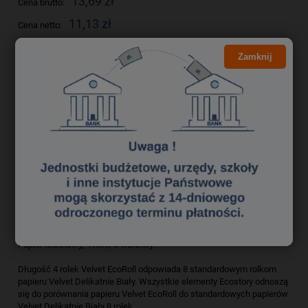
13,69 zł
Cena brutto:
11,13 zł
Cena netto:
Zamknij
do koszyka
szt.
dodaj do przechowalni
Producent:
Velvet
zapytaj o produkt
Kod produktu:
pak3810036
poleć znajomemu
Opis
Papier toaletowy, 4 rolki, 3 warstwy.
Długość 4 rolek Velvet EcoRoll odpowiada 8 standardowym rolkom
papieru Velvet Delikatnie Biały. Wszystkie elementy Ecostory odnoszą
się do porównania papieru Velvet EcoRoll do standardowych papierów
Velvet Delikatnie Biały 8 rolek.