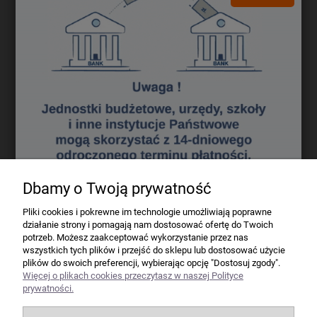
Darmowa dostawa (Kurier - Przelew bankowy) już od 300,00 zł.
Wartość zakupów
Koszt dostawy (brutto)
0 - 50 zł
16,40 zł
50 - 100 zł
12,70 zł
100 - 200 zł
9,80 zł
200 - 300 zł
7,60 zł
powyżej 300 zł
GRATIS
Dbamy o Twoją prywatność
Firma
Pliki cookies i pokrewne im technologie umożliwiają poprawne
działanie strony i pomagają nam dostosować ofertę do Twoich
Bindownice wg producentów
potrzeb. Możesz zaakceptować wykorzystanie przez nas
wszystkich tych plików i przejść do sklepu lub dostosować użycie
plików do swoich preferencji, wybierając opcję "Dostosuj zgody".
Niszczarki wg producentów
Więcej o plikach cookies przeczytasz w naszej Polityce
prywatności.
Laminatory wg producentów