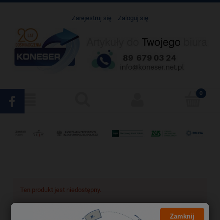
Zarejestruj się
Zaloguj się
Ten produkt jest niedostępny.
Zamknij
Darmowa dostawa