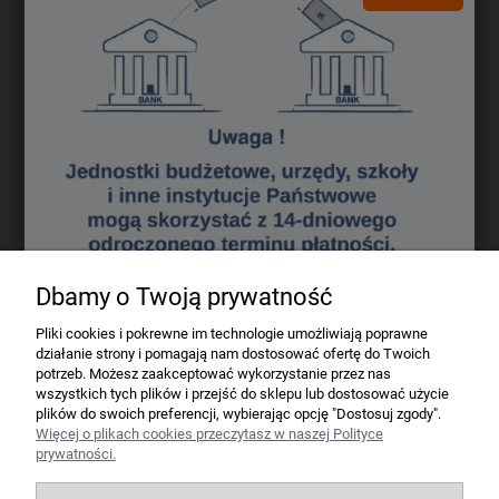
Darmowa dostawa (Kurier - Przelew bankowy) już od 300,00 zł.
Wartość zakupów
Koszt dostawy (brutto)
0 - 50 zł
16,40 zł
50 - 100 zł
12,70 zł
100 - 200 zł
9,80 zł
200 - 300 zł
7,60 zł
powyżej 300 zł
GRATIS
Dbamy o Twoją prywatność
Firma
Pliki cookies i pokrewne im technologie umożliwiają poprawne
działanie strony i pomagają nam dostosować ofertę do Twoich
Bindownice wg producentów
potrzeb. Możesz zaakceptować wykorzystanie przez nas
wszystkich tych plików i przejść do sklepu lub dostosować użycie
plików do swoich preferencji, wybierając opcję "Dostosuj zgody".
Niszczarki wg producentów
Więcej o plikach cookies przeczytasz w naszej Polityce
prywatności.
Laminatory wg producentów