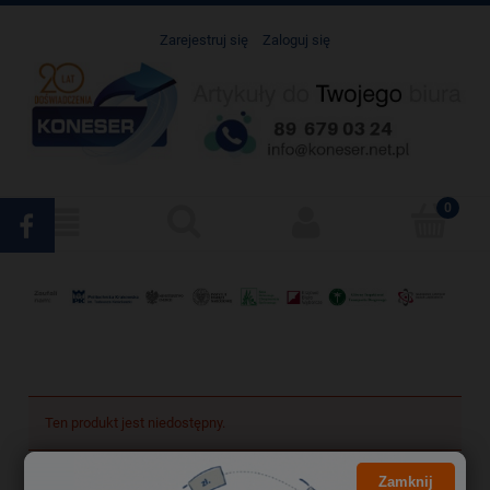
Zarejestruj się
Zaloguj się
Ten produkt jest niedostępny.
Zamknij
Darmowa dostawa