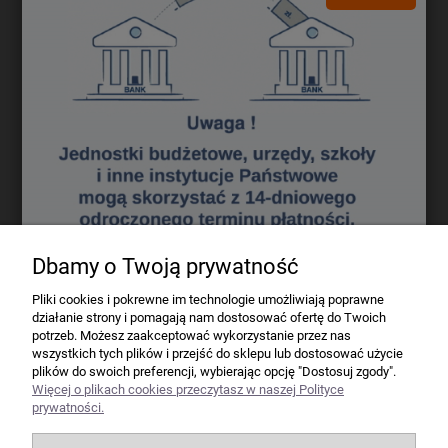
Darmowa dostawa (Kurier - Przelew bankowy) już od 300,00 zł.
Wartość zakupów
Koszt dostawy (brutto)
0 - 50 zł
16,40 zł
50 - 100 zł
12,70 zł
100 - 200 zł
9,80 zł
200 - 300 zł
7,60 zł
powyżej 300 zł
GRATIS
Dbamy o Twoją prywatność
Firma
Pliki cookies i pokrewne im technologie umożliwiają poprawne
działanie strony i pomagają nam dostosować ofertę do Twoich
Bindownice wg producentów
potrzeb. Możesz zaakceptować wykorzystanie przez nas
wszystkich tych plików i przejść do sklepu lub dostosować użycie
plików do swoich preferencji, wybierając opcję "Dostosuj zgody".
Niszczarki wg producentów
Więcej o plikach cookies przeczytasz w naszej Polityce
prywatności.
Laminatory wg producentów