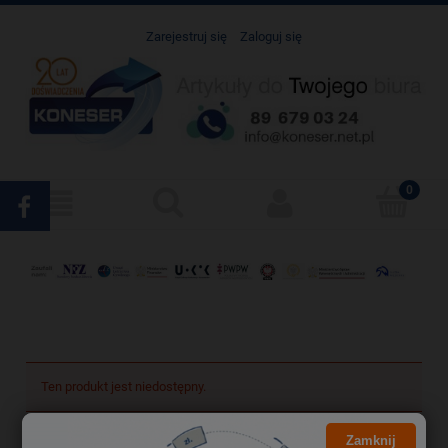
Zarejestruj się
Zaloguj się
Ten produkt jest niedostępny.
Zamknij
Darmowa dostawa