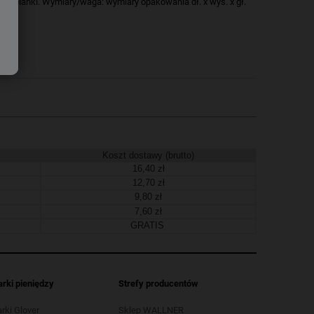
z pianki. Wymiary/waga: wymiary opakowania dł. x wys. x gł.
Koszt dostawy (brutto)
16,40 zł
12,70 zł
9,80 zł
7,60 zł
GRATIS
arki pieniędzy
Strefy producentów
arki Glover
Sklep WALLNER