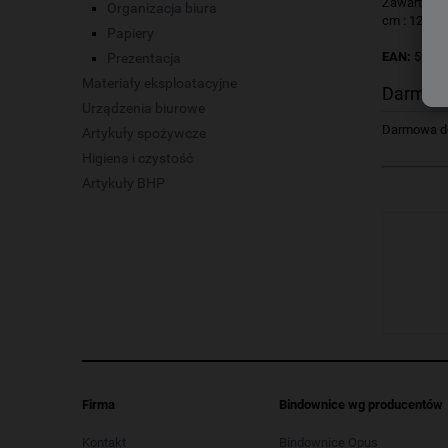
Zawartość 
Organizacja biura
cm : 12x16
Papiery
EAN:
5908
Prezentacja
Materiały eksploatacyjne
Darmow
Urządzenia biurowe
Darmowa dos
Artykuły spożywcze
Higiena i czystość
Artykuły BHP
Firma
Bindownice wg producentów
Kontakt
Bindownice Opus