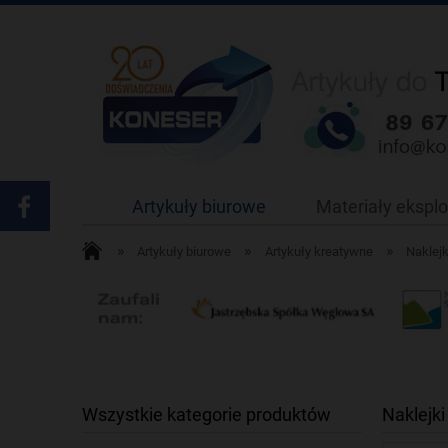
Artykuły biurowe
Materiały ekspl
»
»
»
Artykuły biurowe
Artykuły kreatywne
Naklejk
Wszystkie kategorie produktów
Naklejk