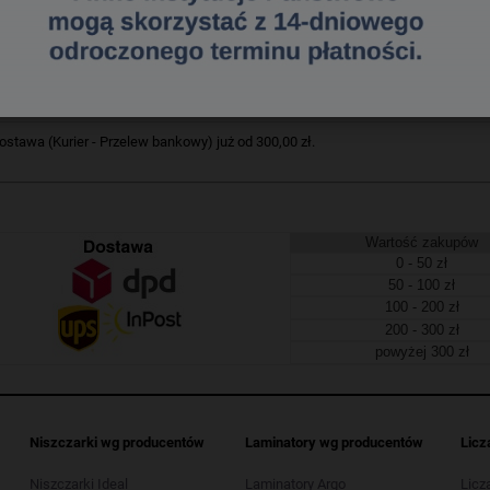
opakowania: 9 piankowych brokatowych choinek. Wszystkie elementy wykonane 
x1. Pakowany w woreczek z zawieszką.
275177777
a dostawa
tawa (Kurier - Przelew bankowy) już od 300,00 zł.
Wartość zakupów
0 - 50 zł
50 - 100 zł
100 - 200 zł
200 - 300 zł
powyżej 300 zł
Niszczarki wg producentów
Laminatory wg producentów
Licz
Niszczarki Ideal
Laminatory Argo
Licz