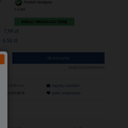
ć:
Produkt dostępny
1-2 dni
Kliknij i NEGOCJUJ CENĘ
7,99 zł
:
6,50 zł
do koszyka
.
dodaj do przechowalni
Craft With Fun
zapytaj o produkt
tu:
qn 2014216
poleć znajomemu