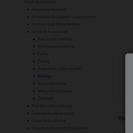
Artykuły biurowe
Akcesoria biurowe
Akcesoria do pisania i korygowania
Archiwizacja dokumentów
Artykuły kreatywne
Dekoracje i ozdoby
Dziurkacze ozdobne
Farby
Formy
Książeczki, kolorowanki
Naklejki
Nożyczki i noże
Masy utwardzalne
Zabawki
Etykiety i identyfikacja
Galanteria papiernicza
Opis
Galanteria szkolna
Koperty i akcesoria do wysyłek