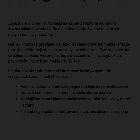
Zanurz sie w oceanie!
Naklejki na szybe z róznymi morskimi
stworzeniami
przeniosą Cie do podwodnego świata! Idealne dla
malych badaczy oceanów.
Naklejki
mozesz przykleic na okno, szklane drzwi lub meble
, a takze
uzyc jako dekoracji stolu na urodziny swoich dzieci. Przeznaczone
do
ozdabiania okien, werand, luster, świeczników
i innych gladkich
powierzchni, takich jak meble czy ściany.
Idealne równiez jako
prezent i do zabaw kreatywnych
. Dla
wszystkich dzieci - malych i duzych!
Pieknie zdobione,
samoprzylepne naklejki na okna dla dzieci
Usuwalna dekoracja okienna
wielokrotnego uzytku
Naklejki na okna i gladkie powierzchnie
, takie jak szyby, meble
i ściany
Naklejki są regularnie
testowane
przez niezalezne laboratoria