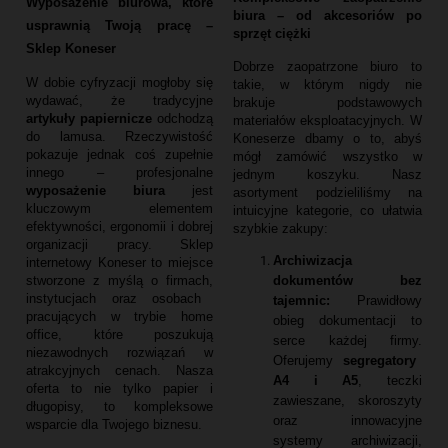
Wyposażenie biurowa, które
biura – od akcesoriów po
usprawnią Twoją pracę –
sprzęt ciężki
Sklep Koneser
Dobrze zaopatrzone biuro to
W dobie cyfryzacji mogłoby się
takie,
w którym nigdy nie
wydawać,
że tradycyjne
brakuje podstawowych
artykuły papiernicze
odchodzą
materiałów eksploatacyjnych.
W
do lamusa.
Rzeczywistość
Koneserze dbamy o to,
abyś
pokazuje jednak coś zupełnie
mógł zamówić wszystko w
innego – profesjonalne
jednym koszyku.
Nasz
wyposażenie biura
jest
asortyment podzieliliśmy na
kluczowym elementem
intuicyjne kategorie,
co ułatwia
efektywności,
ergonomii i dobrej
szybkie zakupy:
organizacji pracy.
Sklep
Archiwizacja
internetowy Koneser to miejsce
dokumentów bez
stworzone z myślą o firmach,
instytucjach oraz osobach
tajemnic:
Prawidłowy
pracujących w trybie home
obieg dokumentacji to
office,
które poszukują
serce każdej firmy.
niezawodnych rozwiązań w
Oferujemy
segregatory
atrakcyjnych cenach.
Nasza
A4 i A5
,
teczki
oferta to nie tylko papier i
zawieszane,
skoroszyty
długopisy,
to kompleksowe
oraz innowacyjne
wsparcie dla Twojego biznesu.
systemy archiwizacji,