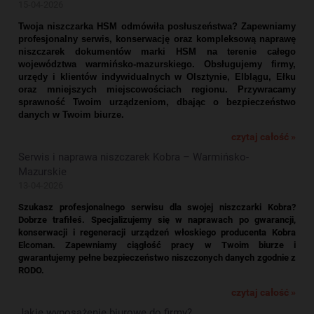
15-04-2026
Twoja niszczarka HSM odmówiła posłuszeństwa? Zapewniamy
profesjonalny serwis, konserwację oraz kompleksową naprawę
niszczarek dokumentów marki HSM na terenie całego
województwa warmińsko-mazurskiego. Obsługujemy firmy,
urzędy i klientów indywidualnych w Olsztynie, Elblągu, Ełku
oraz mniejszych miejscowościach regionu. Przywracamy
sprawność Twoim urządzeniom, dbając o bezpieczeństwo
danych w Twoim biurze.
czytaj całość »
Serwis i naprawa niszczarek Kobra – Warmińsko-
Mazurskie
13-04-2026
Szukasz profesjonalnego serwisu dla swojej niszczarki Kobra?
Dobrze trafiłeś. Specjalizujemy się w naprawach po gwarancji,
konserwacji i regeneracji urządzeń włoskiego producenta Kobra
Elcoman. Zapewniamy ciągłość pracy w Twoim biurze i
gwarantujemy pełne bezpieczeństwo niszczonych danych zgodnie z
RODO.
czytaj całość »
Jakie wyposażenie biurowe do firmy?