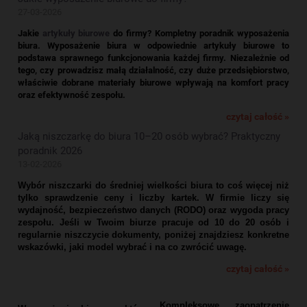
27-03-2026
Jakie
artykuły biurowe
do firmy? Kompletny poradnik wyposażenia
biura.
Wyposażenie biura w odpowiednie artykuły biurowe to
podstawa sprawnego funkcjonowania każdej firmy. Niezależnie od
tego, czy prowadzisz małą działalność, czy duże przedsiębiorstwo,
właściwie dobrane materiały biurowe wpływają na komfort pracy
oraz efektywność zespołu.
czytaj całość »
Jaką niszczarkę do biura 10–20 osób wybrać? Praktyczny
poradnik 2026
13-02-2026
Wybór niszczarki do średniej wielkości biura to coś więcej niż
tylko sprawdzenie ceny i liczby kartek. W firmie liczy się
wydajność, bezpieczeństwo danych (RODO) oraz wygoda pracy
zespołu. Jeśli w Twoim biurze pracuje od 10 do 20 osób i
regularnie niszczycie dokumenty, poniżej znajdziesz konkretne
wskazówki, jaki model wybrać i na co zwrócić uwagę.
czytaj całość »
Kompleksowe zaopatrzenie