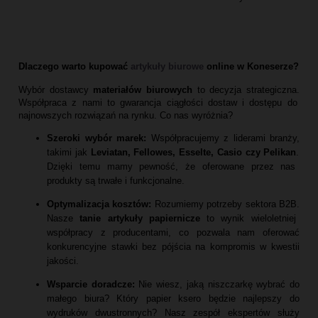
Dlaczego warto kupować
artykuły biurowe
online w Koneserze?
Wybór dostawcy
materiałów biurowych
to decyzja strategiczna.
Współpraca z nami to gwarancja ciągłości dostaw i dostępu do
najnowszych rozwiązań na rynku.
Co nas wyróżnia?
Szeroki wybór marek:
Współpracujemy z liderami branży,
takimi jak
Leviatan, Fellowes, Esselte, Casio czy Pelikan
.
Dzięki temu mamy pewność,
że oferowane przez nas
produkty są trwałe i funkcjonalne.
Optymalizacja kosztów:
Rozumiemy potrzeby sektora B2B.
Nasze
tanie artykuły papiernicze
to wynik wieloletniej
współpracy z producentami,
co pozwala nam oferować
konkurencyjne stawki bez pójścia na kompromis w kwestii
jakości.
Wsparcie doradcze:
Nie wiesz,
jaką niszczarkę wybrać do
małego biura?
Który papier ksero będzie najlepszy do
wydruków dwustronnych?
Nasz zespół ekspertów służy