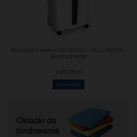
-
Niszczarka Wallner HD-300 C4 + OLEJ GRATIS -
N
Negocjuj cenę!
1 452,90 zł
do koszyka