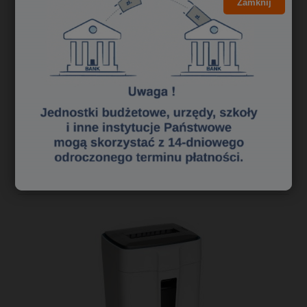
Zamknij
23,59 zł
19,18 zł
Cena netto:
do koszyka
«
1
2
3
»
Polecane niszczarki dokumentów