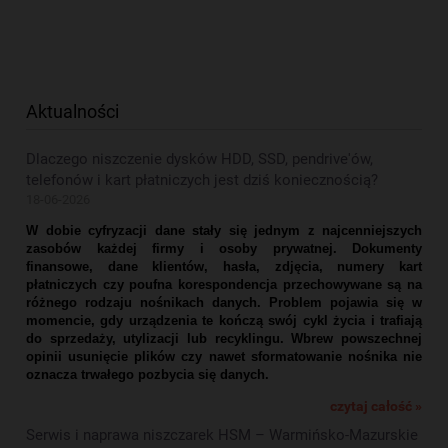
Aktualności
Dlaczego niszczenie dysków HDD, SSD, pendrive'ów,
telefonów i kart płatniczych jest dziś koniecznością?
18-06-2026
W dobie cyfryzacji dane stały się jednym z najcenniejszych
zasobów każdej firmy i osoby prywatnej. Dokumenty
finansowe, dane klientów, hasła, zdjęcia, numery kart
płatniczych czy poufna korespondencja przechowywane są na
różnego rodzaju nośnikach danych. Problem pojawia się w
momencie, gdy urządzenia te kończą swój cykl życia i trafiają
do sprzedaży, utylizacji lub recyklingu. Wbrew powszechnej
opinii usunięcie plików czy nawet sformatowanie nośnika nie
oznacza trwałego pozbycia się danych.
czytaj całość »
Serwis i naprawa niszczarek HSM – Warmińsko-Mazurskie