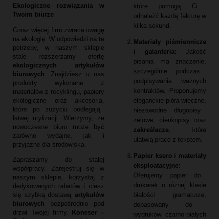
Ekologiczne rozwiązania w
które pomogą Ci
Twoim biurze
odnaleźć każdą fakturę w
kilka sekund.
Coraz więcej firm zwraca uwagę
na ekologię.
W odpowiedzi na te
Materiały piśmiennicze
potrzeby,
w naszym sklepie
i galanteria:
Jakość
stale rozszerzamy ofertę
pisania ma znaczenie,
ekologicznych artykułów
szczególnie podczas
biurowych
.
Znajdziesz u nas
podpisywania ważnych
produkty wykonane z
kontraktów.
Proponujemy
materiałów z recyklingu,
papiery
eleganckie pióra wieczne,
ekologiczne oraz akcesoria,
które po zużyciu podlegają
niezawodne długopisy
łatwej utylizacji.
Wierzymy,
że
żelowe,
cienkopisy oraz
nowoczesne biuro może być
zakreślacze
,
które
zarówno wydajne,
jak i
ułatwią pracę z tekstem.
przyjazne dla środowiska.
Papier ksero i materiały
Zapraszamy do stałej
eksploatacyjne:
współpracy.
Zarejestruj się w
Oferujemy papier do
naszym sklepie,
korzystaj z
drukarek o różnej klasie
dedykowanych rabatów i ciesz
białości i gramaturze,
się szybką dostawą
artykułów
biurowych
bezpośrednio pod
dopasowany do
drzwi Twojej firmy.
Koneser –
wydruków czarno-białych