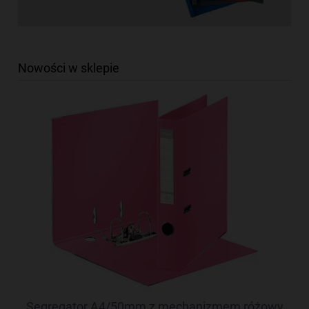
Nowości w sklepie
Segregator A4/50mm z mechanizmem różowy