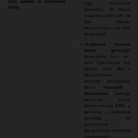
Twój partner w codziennej
oraz kolorowych
pracy.
prezentacji.
W ofercie
znajdziesz także rolki do
kas,
etykiety
samoprzylepne oraz folie
do laminacji.
Urządzenia biurowe
nowej generacji:
Nowoczesne biuro nie
może funkcjonować bez
sprzętu,
który dba o
bezpieczeństwo i
estetykę dokumentów.
Nasze
niszczarki
dokumentów
spełniają
najwyższe normy
bezpieczeństwa (DIN),
a
laminatory i bindownice
pozwalają na
profesjonalne
przygotowanie materiałów
szkoleniowych.