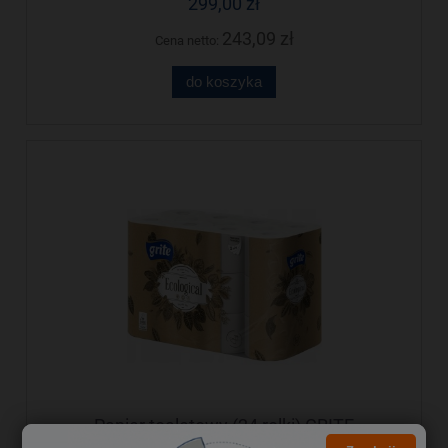
299,00 zł
243,09 zł
Cena netto:
do koszyka
Papier toaletowy (24 rolki) GRITE
Ecological 3 warstwy 135 listków