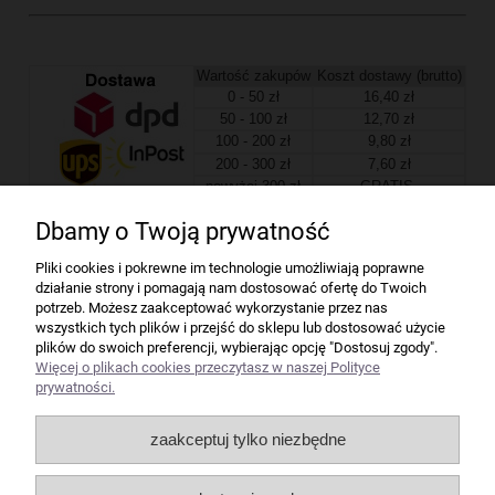
Wartość zakupów
Koszt dostawy (brutto)
0 - 50 zł
16,40 zł
50 - 100 zł
12,70 zł
100 - 200 zł
9,80 zł
200 - 300 zł
7,60 zł
powyżej 300 zł
GRATIS
Dbamy o Twoją prywatność
Firma
Pliki cookies i pokrewne im technologie umożliwiają poprawne
działanie strony i pomagają nam dostosować ofertę do Twoich
Bindownice wg producentów
potrzeb. Możesz zaakceptować wykorzystanie przez nas
wszystkich tych plików i przejść do sklepu lub dostosować użycie
plików do swoich preferencji, wybierając opcję "Dostosuj zgody".
Niszczarki wg producentów
Więcej o plikach cookies przeczytasz w naszej Polityce
prywatności.
Laminatory wg producentów
zaakceptuj tylko niezbędne
Liczarki pieniędzy