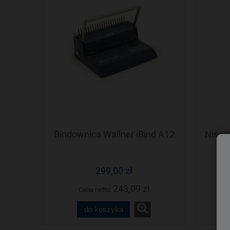
Bindownica Wallner iBind A12
Niszc
+
299,00 zł
243,09 zł
Cena netto:
do koszyka