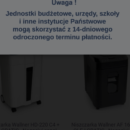
«
1
2
3
»
arka Wallner HD-220 C4 +
Niszczarka Wallner AF 16