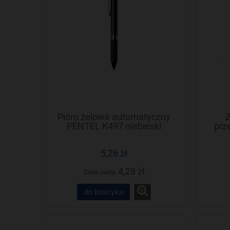
Pióro żelowe automatyczny
Z
PENTEL K497 niebieski
prz
5,26 zł
4,28 zł
Cena netto:
do koszyka