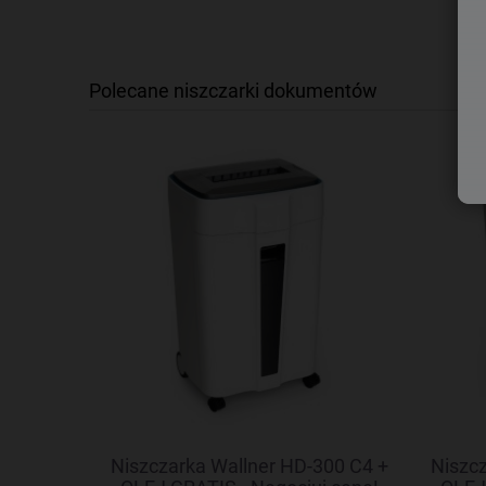
Polecane niszczarki dokumentów
6C + OLEJ
Niszczarka Wallner HD-300 C4 +
Niszcz