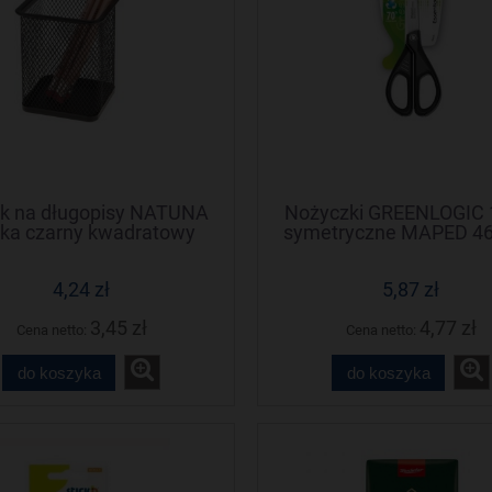
k na długopisy NATUNA
Nożyczki GREENLOGIC
tka czarny kwadratowy
symetryczne MAPED 4
x80x80mm (wys.xszer.)
4,24 zł
5,87 zł
3,45 zł
4,77 zł
Cena netto:
Cena netto:
do koszyka
do koszyka