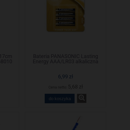
 17cm
Bateria PANASONIC Lasting
68010
Energy AAA/LR03 alkaliczna
(4szt)
6,99 zł
5,68 zł
Cena netto:
do koszyka