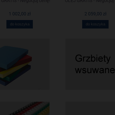
GRATIS - Negocjuj cenę!
OLEJ GRATIS - Negocjuj 
1 002,00 zł
2 059,00 zł
do koszyka
do koszyka