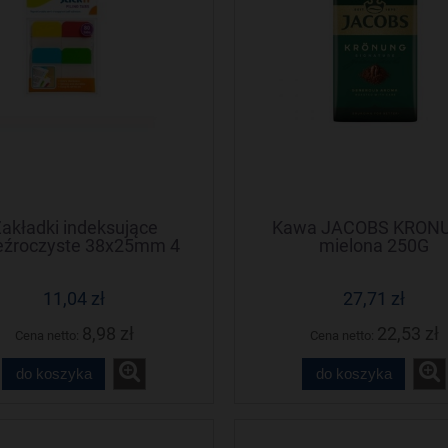
akładki indeksujące
Kawa JACOBS KRON
eźroczyste 38x25mm 4
mielona 250G
kolory STICKN
11,04 zł
27,71 zł
8,98 zł
22,53 zł
Cena netto:
Cena netto:
do koszyka
do koszyka