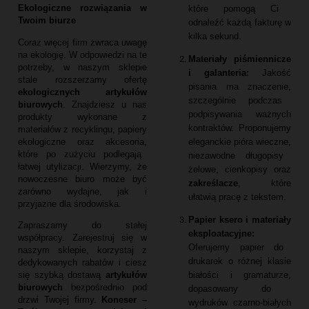
Ekologiczne rozwiązania w
które pomogą Ci
Twoim biurze
odnaleźć każdą fakturę w
kilka sekund.
Coraz więcej firm zwraca uwagę
na ekologię.
W odpowiedzi na te
Materiały piśmiennicze
potrzeby,
w naszym sklepie
i galanteria:
Jakość
stale rozszerzamy ofertę
pisania ma znaczenie,
ekologicznych artykułów
szczególnie podczas
biurowych
.
Znajdziesz u nas
podpisywania ważnych
produkty wykonane z
kontraktów.
Proponujemy
materiałów z recyklingu,
papiery
eleganckie pióra wieczne,
ekologiczne oraz akcesoria,
które po zużyciu podlegają
niezawodne długopisy
łatwej utylizacji.
Wierzymy,
że
żelowe,
cienkopisy oraz
nowoczesne biuro może być
zakreślacze
,
które
zarówno wydajne,
jak i
ułatwią pracę z tekstem.
przyjazne dla środowiska.
Papier ksero i materiały
Zapraszamy do stałej
eksploatacyjne:
współpracy.
Zarejestruj się w
Oferujemy papier do
naszym sklepie,
korzystaj z
drukarek o różnej klasie
dedykowanych rabatów i ciesz
białości i gramaturze,
się szybką dostawą
artykułów
biurowych
bezpośrednio pod
dopasowany do
drzwi Twojej firmy.
Koneser –
wydruków czarno-białych