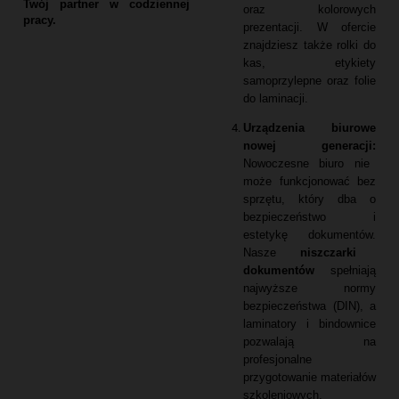
Twój partner w codziennej
oraz kolorowych
pracy.
prezentacji.
W ofercie
znajdziesz także rolki do
kas,
etykiety
samoprzylepne oraz folie
do laminacji.
Urządzenia biurowe
nowej generacji:
Nowoczesne biuro nie
może funkcjonować bez
sprzętu,
który dba o
bezpieczeństwo i
estetykę dokumentów.
Nasze
niszczarki
dokumentów
spełniają
najwyższe normy
bezpieczeństwa (DIN),
a
laminatory i bindownice
pozwalają na
profesjonalne
przygotowanie materiałów
szkoleniowych.