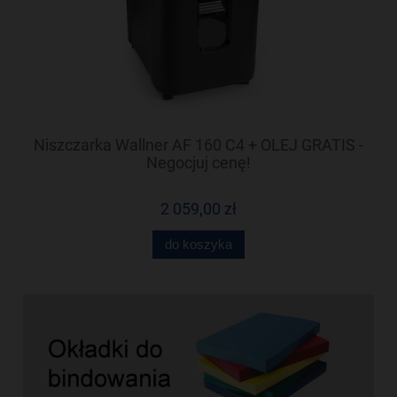
 -
Niszczarka Wallner AF 160 C4 + OLEJ GRATIS -
N
Negocjuj cenę!
2 059,00 zł
do koszyka