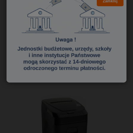
Zamknij
179,00 zł
145,53 zł
Cena netto:
do koszyka
«
1
2
3
»
Polecane niszczarki dokumentów