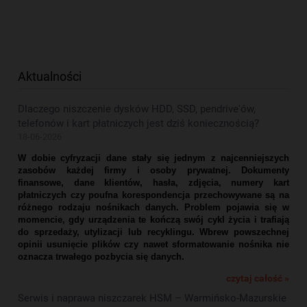
Aktualności
Dlaczego niszczenie dysków HDD, SSD, pendrive'ów,
telefonów i kart płatniczych jest dziś koniecznością?
18-06-2026
W dobie cyfryzacji dane stały się jednym z najcenniejszych
zasobów każdej firmy i osoby prywatnej. Dokumenty
finansowe, dane klientów, hasła, zdjęcia, numery kart
płatniczych czy poufna korespondencja przechowywane są na
różnego rodzaju nośnikach danych. Problem pojawia się w
momencie, gdy urządzenia te kończą swój cykl życia i trafiają
do sprzedaży, utylizacji lub recyklingu. Wbrew powszechnej
opinii usunięcie plików czy nawet sformatowanie nośnika nie
oznacza trwałego pozbycia się danych.
czytaj całość »
Serwis i naprawa niszczarek HSM – Warmińsko-Mazurskie