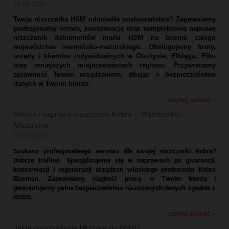
15-04-2026
Twoja niszczarka HSM odmówiła posłuszeństwa? Zapewniamy
profesjonalny serwis, konserwację oraz kompleksową naprawę
niszczarek dokumentów marki HSM na terenie całego
województwa warmińsko-mazurskiego. Obsługujemy firmy,
urzędy i klientów indywidualnych w Olsztynie, Elblągu, Ełku
oraz mniejszych miejscowościach regionu. Przywracamy
sprawność Twoim urządzeniom, dbając o bezpieczeństwo
danych w Twoim biurze.
czytaj całość »
Serwis i naprawa niszczarek Kobra – Warmińsko-
Mazurskie
13-04-2026
Szukasz profesjonalnego serwisu dla swojej niszczarki Kobra?
Dobrze trafiłeś. Specjalizujemy się w naprawach po gwarancji,
konserwacji i regeneracji urządzeń włoskiego producenta Kobra
Elcoman. Zapewniamy ciągłość pracy w Twoim biurze i
gwarantujemy pełne bezpieczeństwo niszczonych danych zgodnie z
RODO.
czytaj całość »
Jakie wyposażenie biurowe do firmy?