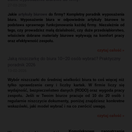
27-03-2026
Jakie
artykuły biurowe
do firmy? Kompletny poradnik wyposażenia
biura.
Wyposażenie biura w odpowiednie artykuły biurowe to
podstawa sprawnego funkcjonowania każdej firmy. Niezależnie od
tego, czy prowadzisz małą działalność, czy duże przedsiębiorstwo,
właściwie dobrane materiały biurowe wpływają na komfort pracy
oraz efektywność zespołu.
czytaj całość »
Jaką niszczarkę do biura 10–20 osób wybrać? Praktyczny
poradnik 2026
13-02-2026
Wybór niszczarki do średniej wielkości biura to coś więcej niż
tylko sprawdzenie ceny i liczby kartek. W firmie liczy się
wydajność, bezpieczeństwo danych (RODO) oraz wygoda pracy
zespołu. Jeśli w Twoim biurze pracuje od 10 do 20 osób i
regularnie niszczycie dokumenty, poniżej znajdziesz konkretne
wskazówki, jaki model wybrać i na co zwrócić uwagę.
czytaj całość »
Kompleksowe zaopatrzenie