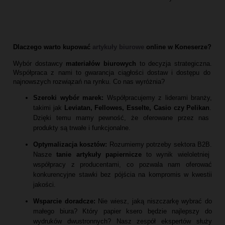
Dlaczego warto kupować
artykuły biurowe
online w Koneserze?
Wybór dostawcy
materiałów biurowych
to decyzja strategiczna.
Współpraca z nami to gwarancja ciągłości dostaw i dostępu do
najnowszych rozwiązań na rynku.
Co nas wyróżnia?
Szeroki wybór marek:
Współpracujemy z liderami branży,
takimi jak
Leviatan, Fellowes, Esselte, Casio czy Pelikan
.
Dzięki temu mamy pewność,
że oferowane przez nas
produkty są trwałe i funkcjonalne.
Optymalizacja kosztów:
Rozumiemy potrzeby sektora B2B.
Nasze
tanie artykuły papiernicze
to wynik wieloletniej
współpracy z producentami,
co pozwala nam oferować
konkurencyjne stawki bez pójścia na kompromis w kwestii
jakości.
Wsparcie doradcze:
Nie wiesz,
jaką niszczarkę wybrać do
małego biura?
Który papier ksero będzie najlepszy do
wydruków dwustronnych?
Nasz zespół ekspertów służy