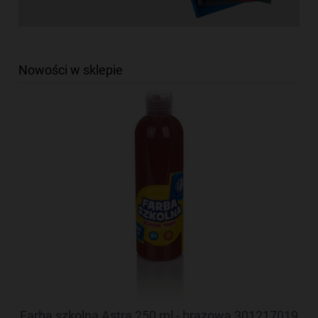
Nowości w sklepie
oza
Farba szkolna Astra 250 ml - brązowa 301217019
Fa