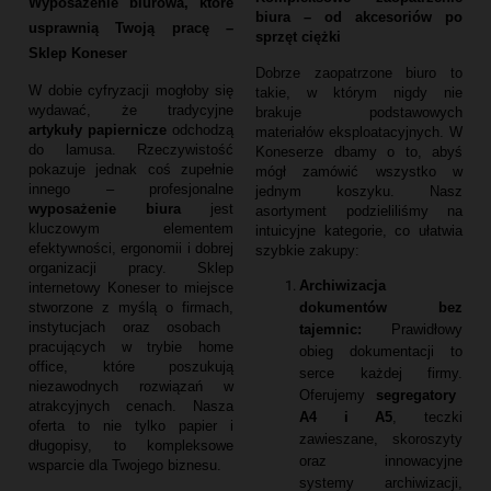
Wyposażenie biurowa, które
biura – od akcesoriów po
usprawnią Twoją pracę –
sprzęt ciężki
Sklep Koneser
Dobrze zaopatrzone biuro to
W dobie cyfryzacji mogłoby się
takie,
w którym nigdy nie
wydawać,
że tradycyjne
brakuje podstawowych
artykuły papiernicze
odchodzą
materiałów eksploatacyjnych.
W
do lamusa.
Rzeczywistość
Koneserze dbamy o to,
abyś
pokazuje jednak coś zupełnie
mógł zamówić wszystko w
innego – profesjonalne
jednym koszyku.
Nasz
wyposażenie biura
jest
asortyment podzieliliśmy na
kluczowym elementem
intuicyjne kategorie,
co ułatwia
efektywności,
ergonomii i dobrej
szybkie zakupy:
organizacji pracy.
Sklep
Archiwizacja
internetowy Koneser to miejsce
dokumentów bez
stworzone z myślą o firmach,
instytucjach oraz osobach
tajemnic:
Prawidłowy
pracujących w trybie home
obieg dokumentacji to
office,
które poszukują
serce każdej firmy.
niezawodnych rozwiązań w
Oferujemy
segregatory
atrakcyjnych cenach.
Nasza
A4 i A5
,
teczki
oferta to nie tylko papier i
zawieszane,
skoroszyty
długopisy,
to kompleksowe
oraz innowacyjne
wsparcie dla Twojego biznesu.
systemy archiwizacji,