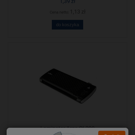
1,39 zł
1,13 zł
Cena netto:
do koszyka
Laminator Argo OL290