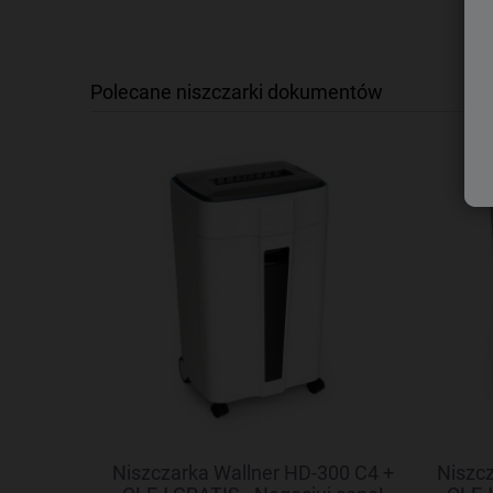
Polecane niszczarki dokumentów
6C + OLEJ
Niszczarka Wallner HD-300 C4 +
Niszcz