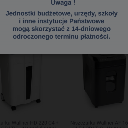
«
1
2
3
»
arka Wallner HD-220 C4 +
Niszczarka Wallner AF 16