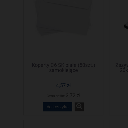
Koperty C6 SK białe (50szt.)
Zszyw
samoklejące
20k
4,57 zł
3,72 zł
Cena netto:
do koszyka