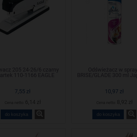
acz 205 24-26/6 czarny
Odświeżacz w spra
artek 110-1166 EAGLE
BRISE/GLADE 300 ml Ja
ogród/Relaxing ze
7,55 zł
10,97 zł
6,14 zł
8,92 zł
Cena netto:
Cena netto:
do koszyka
do koszyka