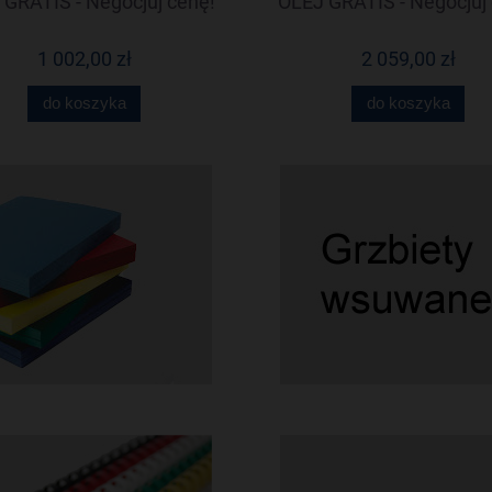
GRATIS - Negocjuj cenę!
OLEJ GRATIS - Negocjuj 
1 002,00 zł
2 059,00 zł
do koszyka
do koszyka