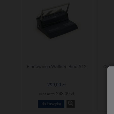
Bindownica Wallner iBind A12
Ołów
299,00 zł
243,09 zł
Cena netto:
do koszyka