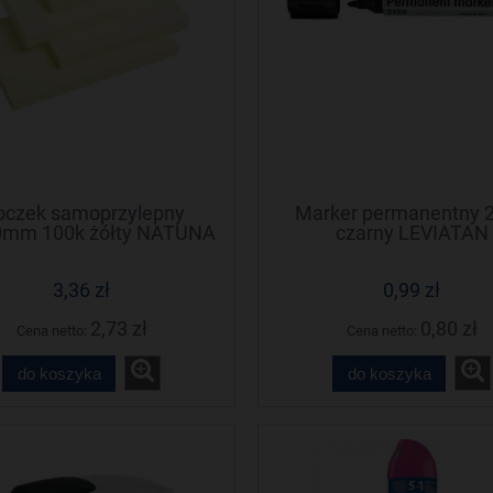
oczek samoprzylepny
Marker permanentny 
0mm 100k żółty NATUNA
czarny LEVIATAN
(3szt) (NS40/50/D)
3,36 zł
0,99 zł
2,73 zł
0,80 zł
Cena netto:
Cena netto:
do koszyka
do koszyka