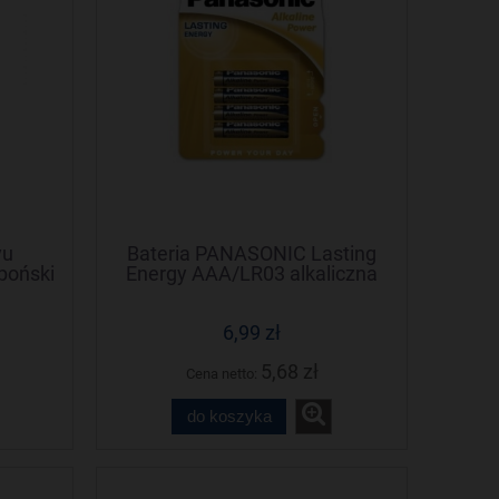
yu
Bateria PANASONIC Lasting
poński
Energy AAA/LR03 alkaliczna
n
(4szt)
6,99 zł
5,68 zł
Cena netto:
do koszyka