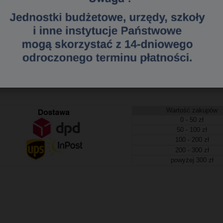
ek na długopisy i inne przybory do pisania. Kubek wykonano z metalowej siatki
yglądzie. Średnica 90 mm, wysokość 100 mm.
774203826
a dostawa
tawa (Kurier - Przelew bankowy) już od 300,00 zł.
Wartość zakupów
0 - 50 zł
50 - 100 zł
100 - 200 zł
200 - 300 zł
powyżej 300 zł