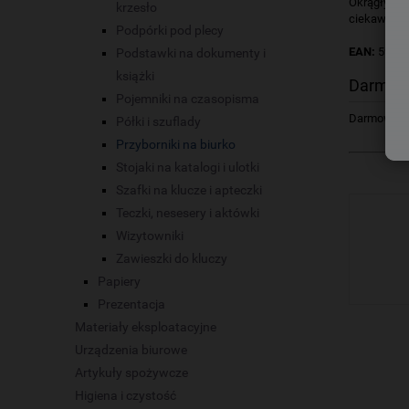
Okrągły kub
krzesło
ciekawym w
Podpórki pod plecy
EAN:
5907
Podstawki na dokumenty i
książki
Darmow
Pojemniki na czasopisma
Darmowa dos
Półki i szuflady
Przyborniki na biurko
Stojaki na katalogi i ulotki
Szafki na klucze i apteczki
Teczki, nesesery i aktówki
Wizytowniki
Zawieszki do kluczy
Papiery
Prezentacja
Materiały eksploatacyjne
Urządzenia biurowe
Artykuły spożywcze
Higiena i czystość