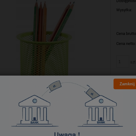
Dostępnoś
Wysyłka:
Cena brutto
Cena netto:
szt
Zamknij
Producent:
Kod produk
Bezpieczeństwo