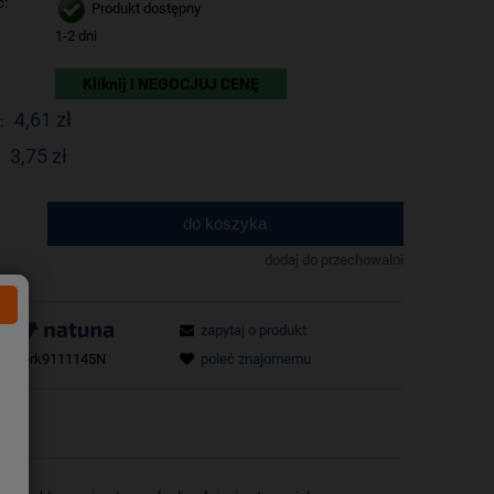
ć:
Produkt dostępny
1-2 dni
Kliknij i NEGOCJUJ CENĘ
4,61 zł
:
3,75 zł
do koszyka
.
dodaj do przechowalni
zapytaj o produkt
tu:
prk9111145N
poleć znajomemu