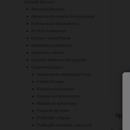
Artykuły biurowe
Akcesoria biurowe
Akcesoria do pisania i korygowania
Archiwizacja dokumentów
Artykuły kreatywne
Etykiety i identyfikacja
Galanteria papiernicza
Galanteria szkolna
Koperty i akcesoria do wysyłek
Organizacja biura
Akcesoria do organizacji biura
Fotele i krzesła
Kasetki na pieniądze
Klasery numizmatyczne
Moduły na dokumenty
Podajniki do taśm
Opis
Podkładki z klipem
Podkładki na biurko, maty pod