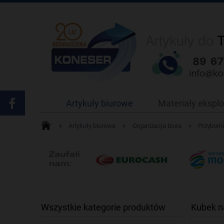
Artykuły biurowe
Materiały ekspl
»
»
»
Artykuły biurowe
Organizacja biura
Przyborni
Wszystkie kategorie produktów
Kubek n