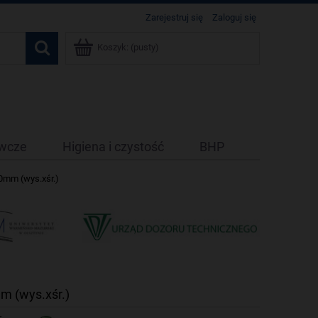
Zarejestruj się
Zaloguj się
Koszyk:
(pusty)
ywcze
Higiena i czystość
BHP
0mm (wys.xśr.)
m (wys.xśr.)