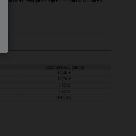
. To praktyczne i wytrzymałe dopełnienie stanowiska pracy o
Koszt dostawy (brutto)
16,40 zł
12,70 zł
9,80 zł
7,60 zł
GRATIS