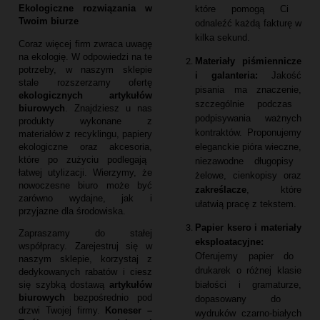
Ekologiczne rozwiązania w
które pomogą Ci
Twoim biurze
odnaleźć każdą fakturę w
kilka sekund.
Coraz więcej firm zwraca uwagę
na ekologię.
W odpowiedzi na te
Materiały piśmiennicze
potrzeby,
w naszym sklepie
i galanteria:
Jakość
stale rozszerzamy ofertę
pisania ma znaczenie,
ekologicznych artykułów
szczególnie podczas
biurowych
.
Znajdziesz u nas
podpisywania ważnych
produkty wykonane z
kontraktów.
Proponujemy
materiałów z recyklingu,
papiery
eleganckie pióra wieczne,
ekologiczne oraz akcesoria,
które po zużyciu podlegają
niezawodne długopisy
łatwej utylizacji.
Wierzymy,
że
żelowe,
cienkopisy oraz
nowoczesne biuro może być
zakreślacze
,
które
zarówno wydajne,
jak i
ułatwią pracę z tekstem.
przyjazne dla środowiska.
Papier ksero i materiały
Zapraszamy do stałej
eksploatacyjne:
współpracy.
Zarejestruj się w
Oferujemy papier do
naszym sklepie,
korzystaj z
drukarek o różnej klasie
dedykowanych rabatów i ciesz
białości i gramaturze,
się szybką dostawą
artykułów
biurowych
bezpośrednio pod
dopasowany do
drzwi Twojej firmy.
Koneser –
wydruków czarno-białych