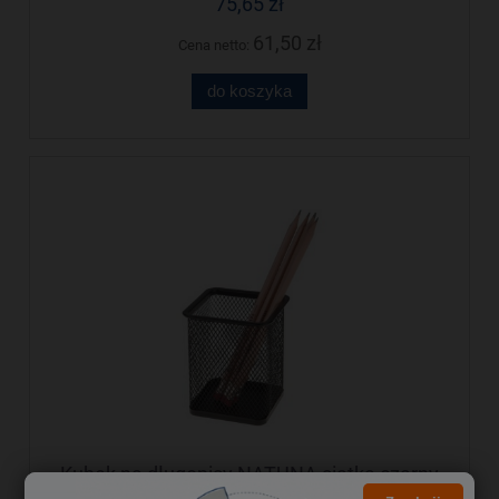
75,65 zł
61,50 zł
Cena netto:
do koszyka
Kubek na długopisy NATUNA siatka czarny
kwadratowy 100x80x80mm (wys.xszer.)