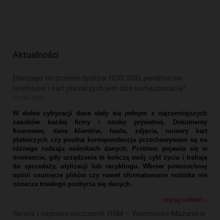
Aktualności
Dlaczego niszczenie dysków HDD, SSD, pendrive'ów,
telefonów i kart płatniczych jest dziś koniecznością?
18-06-2026
W dobie cyfryzacji dane stały się jednym z najcenniejszych
zasobów każdej firmy i osoby prywatnej. Dokumenty
finansowe, dane klientów, hasła, zdjęcia, numery kart
płatniczych czy poufna korespondencja przechowywane są na
różnego rodzaju nośnikach danych. Problem pojawia się w
momencie, gdy urządzenia te kończą swój cykl życia i trafiają
do sprzedaży, utylizacji lub recyklingu. Wbrew powszechnej
opinii usunięcie plików czy nawet sformatowanie nośnika nie
oznacza trwałego pozbycia się danych.
czytaj całość »
Serwis i naprawa niszczarek HSM – Warmińsko-Mazurskie