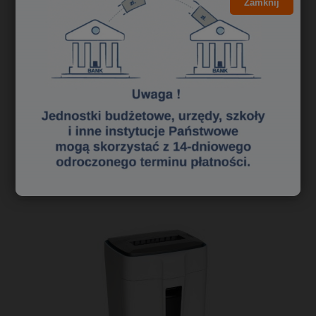
Zamknij
4,24 zł
3,45 zł
Cena netto:
do koszyka
«
1
2
3
»
Polecane niszczarki dokumentów