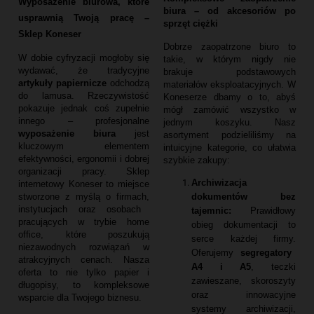
Wyposażenie biurowa, które
biura – od akcesoriów po
usprawnią Twoją pracę –
sprzęt ciężki
Sklep Koneser
Dobrze zaopatrzone biuro to
W dobie cyfryzacji mogłoby się
takie,
w którym nigdy nie
wydawać,
że tradycyjne
brakuje podstawowych
artykuły papiernicze
odchodzą
materiałów eksploatacyjnych.
W
do lamusa.
Rzeczywistość
Koneserze dbamy o to,
abyś
pokazuje jednak coś zupełnie
mógł zamówić wszystko w
innego – profesjonalne
jednym koszyku.
Nasz
wyposażenie biura
jest
asortyment podzieliliśmy na
kluczowym elementem
intuicyjne kategorie,
co ułatwia
efektywności,
ergonomii i dobrej
szybkie zakupy:
organizacji pracy.
Sklep
Archiwizacja
internetowy Koneser to miejsce
dokumentów bez
stworzone z myślą o firmach,
instytucjach oraz osobach
tajemnic:
Prawidłowy
pracujących w trybie home
obieg dokumentacji to
office,
które poszukują
serce każdej firmy.
niezawodnych rozwiązań w
Oferujemy
segregatory
atrakcyjnych cenach.
Nasza
A4 i A5
,
teczki
oferta to nie tylko papier i
zawieszane,
skoroszyty
długopisy,
to kompleksowe
oraz innowacyjne
wsparcie dla Twojego biznesu.
systemy archiwizacji,