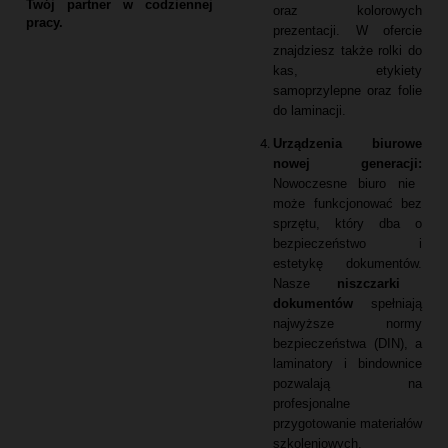
Twój partner w codziennej
oraz kolorowych
pracy.
prezentacji.
W ofercie
znajdziesz także rolki do
kas,
etykiety
samoprzylepne oraz folie
do laminacji.
Urządzenia biurowe
nowej generacji:
Nowoczesne biuro nie
może funkcjonować bez
sprzętu,
który dba o
bezpieczeństwo i
estetykę dokumentów.
Nasze
niszczarki
dokumentów
spełniają
najwyższe normy
bezpieczeństwa (DIN),
a
laminatory i bindownice
pozwalają na
profesjonalne
przygotowanie materiałów
szkoleniowych.