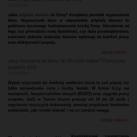
27-03-2026
Jakie
artykuły biurowe
do firmy? Kompletny poradnik wyposażenia
biura.
Wyposażenie biura w odpowiednie artykuły biurowe to
podstawa sprawnego funkcjonowania każdej firmy. Niezależnie od
tego, czy prowadzisz małą działalność, czy duże przedsiębiorstwo,
właściwie dobrane materiały biurowe wpływają na komfort pracy
oraz efektywność zespołu.
czytaj całość »
Jaką niszczarkę do biura 10–20 osób wybrać? Praktyczny
poradnik 2026
13-02-2026
Wybór niszczarki do średniej wielkości biura to coś więcej niż
tylko sprawdzenie ceny i liczby kartek. W firmie liczy się
wydajność, bezpieczeństwo danych (RODO) oraz wygoda pracy
zespołu. Jeśli w Twoim biurze pracuje od 10 do 20 osób i
regularnie niszczycie dokumenty, poniżej znajdziesz konkretne
wskazówki, jaki model wybrać i na co zwrócić uwagę.
czytaj całość »
Kompleksowe zaopatrzenie