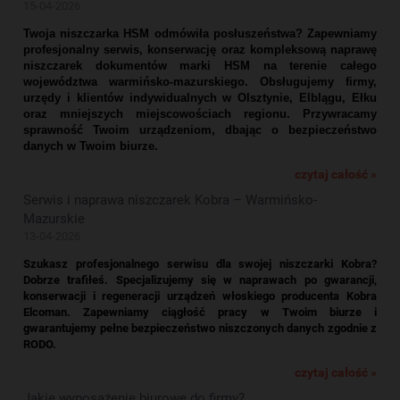
15-04-2026
Twoja niszczarka HSM odmówiła posłuszeństwa? Zapewniamy
profesjonalny serwis, konserwację oraz kompleksową naprawę
niszczarek dokumentów marki HSM na terenie całego
województwa warmińsko-mazurskiego. Obsługujemy firmy,
urzędy i klientów indywidualnych w Olsztynie, Elblągu, Ełku
oraz mniejszych miejscowościach regionu. Przywracamy
sprawność Twoim urządzeniom, dbając o bezpieczeństwo
danych w Twoim biurze.
czytaj całość »
Serwis i naprawa niszczarek Kobra – Warmińsko-
Mazurskie
13-04-2026
Szukasz profesjonalnego serwisu dla swojej niszczarki Kobra?
Dobrze trafiłeś. Specjalizujemy się w naprawach po gwarancji,
konserwacji i regeneracji urządzeń włoskiego producenta Kobra
Elcoman. Zapewniamy ciągłość pracy w Twoim biurze i
gwarantujemy pełne bezpieczeństwo niszczonych danych zgodnie z
RODO.
czytaj całość »
Jakie wyposażenie biurowe do firmy?