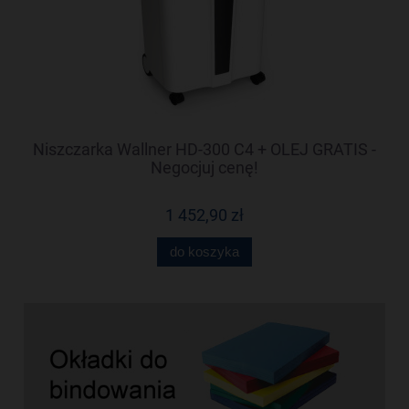
-
Niszczarka Wallner HD-300 C4 + OLEJ GRATIS -
N
Negocjuj cenę!
1 452,90 zł
do koszyka