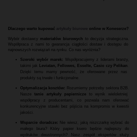
Dlaczego warto kupować
artykuły biurowe
online w Koneserze?
Wybór dostawcy
materiałów biurowych
to decyzja strategiczna.
Współpraca z nami to gwarancja ciągłości dostaw i dostępu do
najnowszych rozwiązań na rynku.
Co nas wyróżnia?
Szeroki wybór marek:
Współpracujemy z liderami branży,
takimi jak
Leviatan, Fellowes, Esselte, Casio czy Pelikan
.
Dzięki temu mamy pewność,
że oferowane przez nas
produkty są trwałe i funkcjonalne.
Optymalizacja kosztów:
Rozumiemy potrzeby sektora B2B.
Nasze
tanie artykuły papiernicze
to wynik wieloletniej
współpracy z producentami,
co pozwala nam oferować
konkurencyjne stawki bez pójścia na kompromis w kwestii
jakości.
Wsparcie doradcze:
Nie wiesz,
jaką niszczarkę wybrać do
małego biura?
Który papier ksero będzie najlepszy do
wydruków dwustronnych?
Nasz zespół ekspertów służy