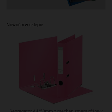
Nowości w sklepie
Segregator A4/50mm z mechanizmem różowy