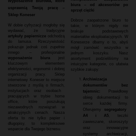
Wyposażenie biurowa, które
biura – od akcesoriów po
usprawnią Twoją pracę –
sprzęt ciężki
Sklep Koneser
Dobrze zaopatrzone biuro to
W dobie cyfryzacji mogłoby się
takie,
w którym nigdy nie
wydawać,
że tradycyjne
brakuje podstawowych
artykuły papiernicze
odchodzą
materiałów eksploatacyjnych.
W
do lamusa.
Rzeczywistość
Koneserze dbamy o to,
abyś
pokazuje jednak coś zupełnie
mógł zamówić wszystko w
innego – profesjonalne
jednym koszyku.
Nasz
wyposażenie biura
jest
asortyment podzieliliśmy na
kluczowym elementem
intuicyjne kategorie,
co ułatwia
efektywności,
ergonomii i dobrej
szybkie zakupy:
organizacji pracy.
Sklep
Archiwizacja
internetowy Koneser to miejsce
dokumentów bez
stworzone z myślą o firmach,
instytucjach oraz osobach
tajemnic:
Prawidłowy
pracujących w trybie home
obieg dokumentacji to
office,
które poszukują
serce każdej firmy.
niezawodnych rozwiązań w
Oferujemy
segregatory
atrakcyjnych cenach.
Nasza
A4 i A5
,
teczki
oferta to nie tylko papier i
zawieszane,
skoroszyty
długopisy,
to kompleksowe
oraz innowacyjne
wsparcie dla Twojego biznesu.
systemy archiwizacji,