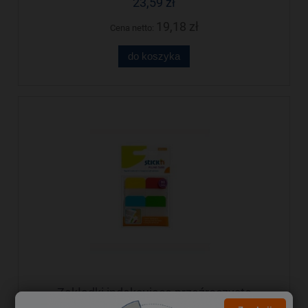
23,59 zł
19,18 zł
Cena netto:
do koszyka
Zakładki indeksujące przeźroczyste
38x25mm 4 kolory STICKN