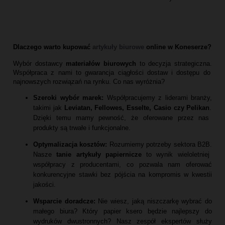
Dlaczego warto kupować
artykuły biurowe
online w Koneserze?
Wybór dostawcy
materiałów biurowych
to decyzja strategiczna.
Współpraca z nami to gwarancja ciągłości dostaw i dostępu do
najnowszych rozwiązań na rynku.
Co nas wyróżnia?
Szeroki wybór marek:
Współpracujemy z liderami branży,
takimi jak
Leviatan, Fellowes, Esselte, Casio czy Pelikan
.
Dzięki temu mamy pewność,
że oferowane przez nas
produkty są trwałe i funkcjonalne.
Optymalizacja kosztów:
Rozumiemy potrzeby sektora B2B.
Nasze
tanie artykuły papiernicze
to wynik wieloletniej
współpracy z producentami,
co pozwala nam oferować
konkurencyjne stawki bez pójścia na kompromis w kwestii
jakości.
Wsparcie doradcze:
Nie wiesz,
jaką niszczarkę wybrać do
małego biura?
Który papier ksero będzie najlepszy do
wydruków dwustronnych?
Nasz zespół ekspertów służy