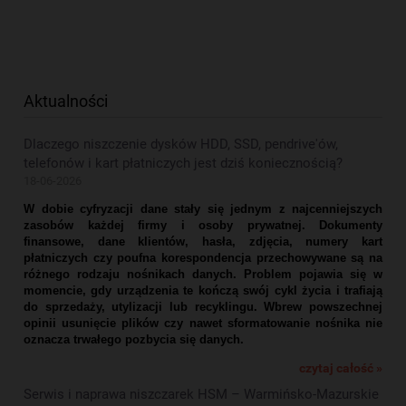
Aktualności
Dlaczego niszczenie dysków HDD, SSD, pendrive'ów,
telefonów i kart płatniczych jest dziś koniecznością?
18-06-2026
W dobie cyfryzacji dane stały się jednym z najcenniejszych
zasobów każdej firmy i osoby prywatnej. Dokumenty
finansowe, dane klientów, hasła, zdjęcia, numery kart
płatniczych czy poufna korespondencja przechowywane są na
różnego rodzaju nośnikach danych. Problem pojawia się w
momencie, gdy urządzenia te kończą swój cykl życia i trafiają
do sprzedaży, utylizacji lub recyklingu. Wbrew powszechnej
opinii usunięcie plików czy nawet sformatowanie nośnika nie
oznacza trwałego pozbycia się danych.
czytaj całość »
Serwis i naprawa niszczarek HSM – Warmińsko-Mazurskie