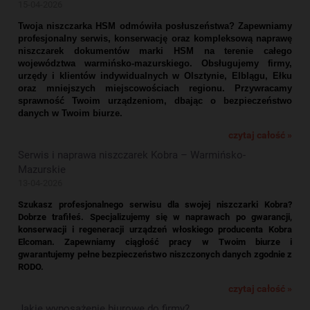
15-04-2026
Twoja niszczarka HSM odmówiła posłuszeństwa? Zapewniamy
profesjonalny serwis, konserwację oraz kompleksową naprawę
niszczarek dokumentów marki HSM na terenie całego
województwa warmińsko-mazurskiego. Obsługujemy firmy,
urzędy i klientów indywidualnych w Olsztynie, Elblągu, Ełku
oraz mniejszych miejscowościach regionu. Przywracamy
sprawność Twoim urządzeniom, dbając o bezpieczeństwo
danych w Twoim biurze.
czytaj całość »
Serwis i naprawa niszczarek Kobra – Warmińsko-
Mazurskie
13-04-2026
Szukasz profesjonalnego serwisu dla swojej niszczarki Kobra?
Dobrze trafiłeś. Specjalizujemy się w naprawach po gwarancji,
konserwacji i regeneracji urządzeń włoskiego producenta Kobra
Elcoman. Zapewniamy ciągłość pracy w Twoim biurze i
gwarantujemy pełne bezpieczeństwo niszczonych danych zgodnie z
RODO.
czytaj całość »
Jakie wyposażenie biurowe do firmy?