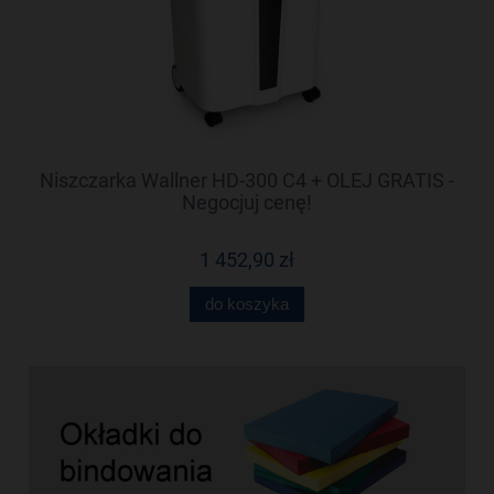
-
Niszczarka Wallner HD-300 C4 + OLEJ GRATIS -
N
Negocjuj cenę!
1 452,90 zł
do koszyka