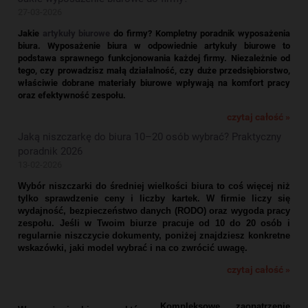
27-03-2026
Jakie
artykuły biurowe
do firmy? Kompletny poradnik wyposażenia
biura.
Wyposażenie biura w odpowiednie artykuły biurowe to
podstawa sprawnego funkcjonowania każdej firmy. Niezależnie od
tego, czy prowadzisz małą działalność, czy duże przedsiębiorstwo,
właściwie dobrane materiały biurowe wpływają na komfort pracy
oraz efektywność zespołu.
czytaj całość »
Jaką niszczarkę do biura 10–20 osób wybrać? Praktyczny
poradnik 2026
13-02-2026
Wybór niszczarki do średniej wielkości biura to coś więcej niż
tylko sprawdzenie ceny i liczby kartek. W firmie liczy się
wydajność, bezpieczeństwo danych (RODO) oraz wygoda pracy
zespołu. Jeśli w Twoim biurze pracuje od 10 do 20 osób i
regularnie niszczycie dokumenty, poniżej znajdziesz konkretne
wskazówki, jaki model wybrać i na co zwrócić uwagę.
czytaj całość »
Kompleksowe zaopatrzenie