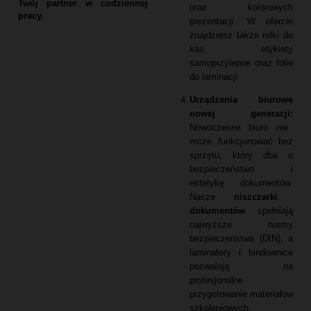
Twój partner w codziennej
oraz kolorowych
pracy.
prezentacji.
W ofercie
znajdziesz także rolki do
kas,
etykiety
samoprzylepne oraz folie
do laminacji.
Urządzenia biurowe
nowej generacji:
Nowoczesne biuro nie
może funkcjonować bez
sprzętu,
który dba o
bezpieczeństwo i
estetykę dokumentów.
Nasze
niszczarki
dokumentów
spełniają
najwyższe normy
bezpieczeństwa (DIN),
a
laminatory i bindownice
pozwalają na
profesjonalne
przygotowanie materiałów
szkoleniowych.