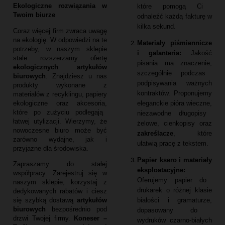
Ekologiczne rozwiązania w
które pomogą Ci
Twoim biurze
odnaleźć każdą fakturę w
kilka sekund.
Coraz więcej firm zwraca uwagę
na ekologię.
W odpowiedzi na te
Materiały piśmiennicze
potrzeby,
w naszym sklepie
i galanteria:
Jakość
stale rozszerzamy ofertę
pisania ma znaczenie,
ekologicznych artykułów
szczególnie podczas
biurowych
.
Znajdziesz u nas
podpisywania ważnych
produkty wykonane z
kontraktów.
Proponujemy
materiałów z recyklingu,
papiery
eleganckie pióra wieczne,
ekologiczne oraz akcesoria,
które po zużyciu podlegają
niezawodne długopisy
łatwej utylizacji.
Wierzymy,
że
żelowe,
cienkopisy oraz
nowoczesne biuro może być
zakreślacze
,
które
zarówno wydajne,
jak i
ułatwią pracę z tekstem.
przyjazne dla środowiska.
Papier ksero i materiały
Zapraszamy do stałej
eksploatacyjne:
współpracy.
Zarejestruj się w
Oferujemy papier do
naszym sklepie,
korzystaj z
drukarek o różnej klasie
dedykowanych rabatów i ciesz
białości i gramaturze,
się szybką dostawą
artykułów
biurowych
bezpośrednio pod
dopasowany do
drzwi Twojej firmy.
Koneser –
wydruków czarno-białych