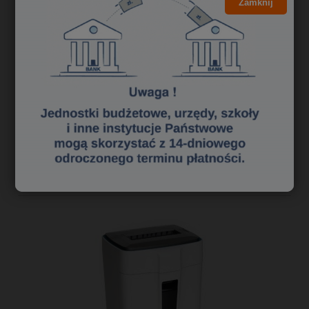
Zamknij
11,04 zł
8,98 zł
Cena netto:
do koszyka
«
1
2
3
»
Polecane niszczarki dokumentów