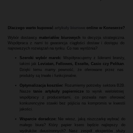
Dlaczego warto kupować
artykuły biurowe
online w Koneserze?
Wybór dostawcy
materiałów biurowych
to decyzja strategiczna.
Współpraca z nami to gwarancja ciągłości dostaw i dostępu do
najnowszych rozwiązań na rynku.
Co nas wyróżnia?
Szeroki wybór marek:
Współpracujemy z liderami branży,
takimi jak
Leviatan, Fellowes, Esselte, Casio czy Pelikan
.
Dzięki temu mamy pewność,
że oferowane przez nas
produkty są trwałe i funkcjonalne.
Optymalizacja kosztów:
Rozumiemy potrzeby sektora B2B.
Nasze
tanie artykuły papiernicze
to wynik wieloletniej
współpracy z producentami,
co pozwala nam oferować
konkurencyjne stawki bez pójścia na kompromis w kwestii
jakości.
Wsparcie doradcze:
Nie wiesz,
jaką niszczarkę wybrać do
małego biura?
Który papier ksero będzie najlepszy do
wydruków dwustronnych?
Nasz zespół ekspertów służy