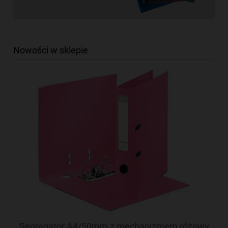
Nowości w sklepie
Segregator A4/50mm z mechanizmem różowy