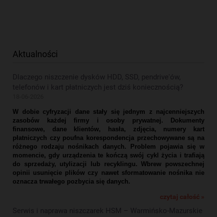
Aktualności
Dlaczego niszczenie dysków HDD, SSD, pendrive'ów,
telefonów i kart płatniczych jest dziś koniecznością?
18-06-2026
W dobie cyfryzacji dane stały się jednym z najcenniejszych
zasobów każdej firmy i osoby prywatnej. Dokumenty
finansowe, dane klientów, hasła, zdjęcia, numery kart
płatniczych czy poufna korespondencja przechowywane są na
różnego rodzaju nośnikach danych. Problem pojawia się w
momencie, gdy urządzenia te kończą swój cykl życia i trafiają
do sprzedaży, utylizacji lub recyklingu. Wbrew powszechnej
opinii usunięcie plików czy nawet sformatowanie nośnika nie
oznacza trwałego pozbycia się danych.
czytaj całość »
Serwis i naprawa niszczarek HSM – Warmińsko-Mazurskie