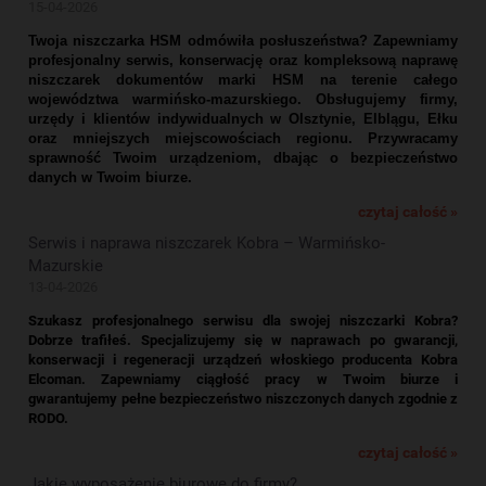
15-04-2026
Twoja niszczarka HSM odmówiła posłuszeństwa? Zapewniamy
profesjonalny serwis, konserwację oraz kompleksową naprawę
niszczarek dokumentów marki HSM na terenie całego
województwa warmińsko-mazurskiego. Obsługujemy firmy,
urzędy i klientów indywidualnych w Olsztynie, Elblągu, Ełku
oraz mniejszych miejscowościach regionu. Przywracamy
sprawność Twoim urządzeniom, dbając o bezpieczeństwo
danych w Twoim biurze.
czytaj całość »
Serwis i naprawa niszczarek Kobra – Warmińsko-
Mazurskie
13-04-2026
Szukasz profesjonalnego serwisu dla swojej niszczarki Kobra?
Dobrze trafiłeś. Specjalizujemy się w naprawach po gwarancji,
konserwacji i regeneracji urządzeń włoskiego producenta Kobra
Elcoman. Zapewniamy ciągłość pracy w Twoim biurze i
gwarantujemy pełne bezpieczeństwo niszczonych danych zgodnie z
RODO.
czytaj całość »
Jakie wyposażenie biurowe do firmy?