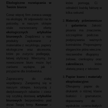
Ekologiczne rozwiązania w
które pomogą Ci
Twoim biurze
odnaleźć każdą fakturę w
kilka sekund.
Coraz więcej firm zwraca uwagę
na ekologię.
W odpowiedzi na te
Materiały piśmiennicze
potrzeby,
w naszym sklepie
i galanteria:
Jakość
stale rozszerzamy ofertę
pisania ma znaczenie,
ekologicznych artykułów
szczególnie podczas
biurowych
.
Znajdziesz u nas
podpisywania ważnych
produkty wykonane z
kontraktów.
Proponujemy
materiałów z recyklingu,
papiery
eleganckie pióra wieczne,
ekologiczne oraz akcesoria,
które po zużyciu podlegają
niezawodne długopisy
łatwej utylizacji.
Wierzymy,
że
żelowe,
cienkopisy oraz
nowoczesne biuro może być
zakreślacze
,
które
zarówno wydajne,
jak i
ułatwią pracę z tekstem.
przyjazne dla środowiska.
Papier ksero i materiały
Zapraszamy do stałej
eksploatacyjne:
współpracy.
Zarejestruj się w
Oferujemy papier do
naszym sklepie,
korzystaj z
drukarek o różnej klasie
dedykowanych rabatów i ciesz
białości i gramaturze,
się szybką dostawą
artykułów
biurowych
bezpośrednio pod
dopasowany do
drzwi Twojej firmy.
Koneser –
wydruków czarno-białych