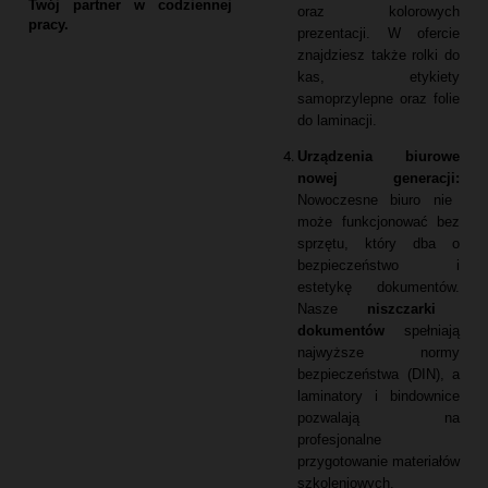
Twój partner w codziennej
oraz kolorowych
pracy.
prezentacji.
W ofercie
znajdziesz także rolki do
kas,
etykiety
samoprzylepne oraz folie
do laminacji.
Urządzenia biurowe
nowej generacji:
Nowoczesne biuro nie
może funkcjonować bez
sprzętu,
który dba o
bezpieczeństwo i
estetykę dokumentów.
Nasze
niszczarki
dokumentów
spełniają
najwyższe normy
bezpieczeństwa (DIN),
a
laminatory i bindownice
pozwalają na
profesjonalne
przygotowanie materiałów
szkoleniowych.