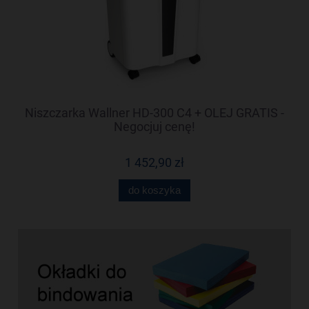
-
Niszczarka Wallner HD-300 C4 + OLEJ GRATIS -
N
Negocjuj cenę!
1 452,90 zł
do koszyka