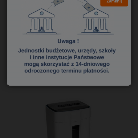
Zamknij
147,00 zł
119,51 zł
Cena netto:
do koszyka
«
1
2
3
»
Polecane niszczarki dokumentów