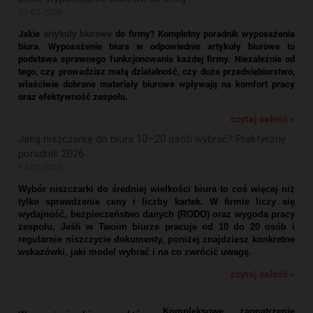
27-03-2026
Jakie
artykuły biurowe
do firmy? Kompletny poradnik wyposażenia
biura.
Wyposażenie biura w odpowiednie artykuły biurowe to
podstawa sprawnego funkcjonowania każdej firmy. Niezależnie od
tego, czy prowadzisz małą działalność, czy duże przedsiębiorstwo,
właściwie dobrane materiały biurowe wpływają na komfort pracy
oraz efektywność zespołu.
czytaj całość »
Jaką niszczarkę do biura 10–20 osób wybrać? Praktyczny
poradnik 2026
13-02-2026
Wybór niszczarki do średniej wielkości biura to coś więcej niż
tylko sprawdzenie ceny i liczby kartek. W firmie liczy się
wydajność, bezpieczeństwo danych (RODO) oraz wygoda pracy
zespołu. Jeśli w Twoim biurze pracuje od 10 do 20 osób i
regularnie niszczycie dokumenty, poniżej znajdziesz konkretne
wskazówki, jaki model wybrać i na co zwrócić uwagę.
czytaj całość »
Kompleksowe zaopatrzenie