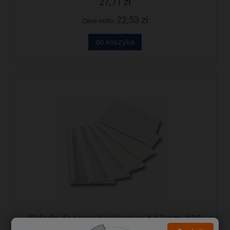
27,71 zł
22,53 zł
Cena netto:
do koszyka
Okładki do termobindownicy A4 3mm. 100
szt. Opus Thermolux (Termolux)