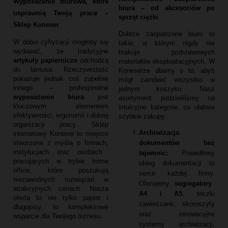
Wyposażenie biurowa, które
biura – od akcesoriów po
usprawnią Twoją pracę –
sprzęt ciężki
Sklep Koneser
Dobrze zaopatrzone biuro to
W dobie cyfryzacji mogłoby się
takie,
w którym nigdy nie
wydawać,
że tradycyjne
brakuje podstawowych
artykuły papiernicze
odchodzą
materiałów eksploatacyjnych.
W
do lamusa.
Rzeczywistość
Koneserze dbamy o to,
abyś
pokazuje jednak coś zupełnie
mógł zamówić wszystko w
innego – profesjonalne
jednym koszyku.
Nasz
wyposażenie biura
jest
asortyment podzieliliśmy na
kluczowym elementem
intuicyjne kategorie,
co ułatwia
efektywności,
ergonomii i dobrej
szybkie zakupy:
organizacji pracy.
Sklep
Archiwizacja
internetowy Koneser to miejsce
dokumentów bez
stworzone z myślą o firmach,
instytucjach oraz osobach
tajemnic:
Prawidłowy
pracujących w trybie home
obieg dokumentacji to
office,
które poszukują
serce każdej firmy.
niezawodnych rozwiązań w
Oferujemy
segregatory
atrakcyjnych cenach.
Nasza
A4 i A5
,
teczki
oferta to nie tylko papier i
zawieszane,
skoroszyty
długopisy,
to kompleksowe
oraz innowacyjne
wsparcie dla Twojego biznesu.
systemy archiwizacji,